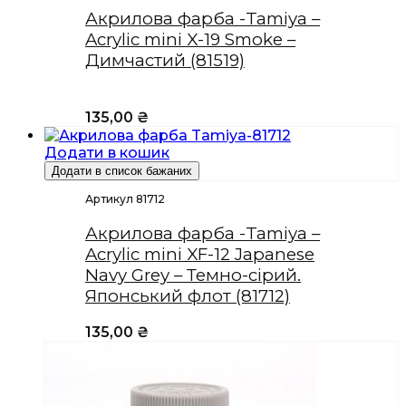
Акрилова фарба -Tamiya –
Acrylic mini X-19 Smoke –
Димчастий (81519)
135,00
₴
Додати в кошик
Додати в список бажаних
Артикул 81712
Акрилова фарба -Tamiya –
Acrylic mini XF-12 Japanese
Navy Grey – Темно-сірий.
Японський флот (81712)
135,00
₴