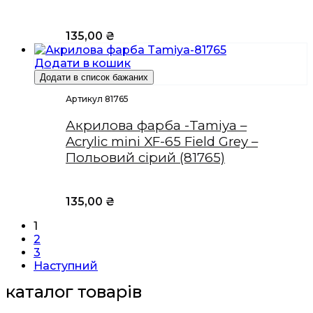
135,00
₴
Додати в кошик
Додати в список бажаних
Артикул 81765
Акрилова фарба -Tamiya –
Acrylic mini XF-65 Field Grey –
Польовий сірий (81765)
135,00
₴
1
2
3
Наступний
каталог товарів