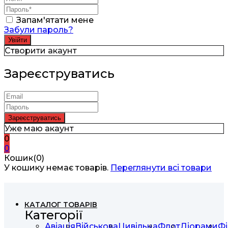
Запам'ятати мене
Забули пароль?
Створити акаунт
Зареєструватись
Уже маю акаунт
0
0
Кошик(0)
У кошику немає товарів.
Переглянути всі товари
КАТАЛОГ ТОВАРІВ
Категорії
Авіація
Військова
Цивільна
Флот
Діорами
Фі