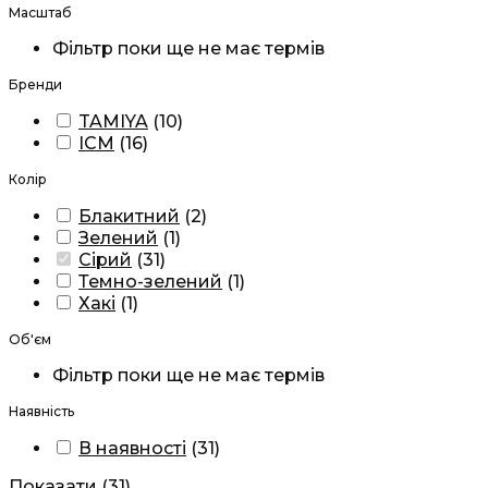
Масштаб
Фільтр поки ще не має термів
Бренди
TAMIYA
(
10
)
ICM
(
16
)
Колір
Блакитний
(
2
)
Зелений
(
1
)
Сірий
(
31
)
Темно-зелений
(
1
)
Хакі
(
1
)
Об'єм
Фільтр поки ще не має термів
Наявність
В наявності
(
31
)
Показати
(
31
)