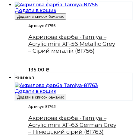
Додати в кошик
Додати в список бажаних
Артикул 81756
Акрилова фарба -Tamiya –
Acrylic mini XF-56 Metallic Grey
– Сірий металік (81756)
135,00
₴
Знижка
Додати в кошик
Додати в список бажаних
Артикул 81763
Акрилова фарба -Tamiya –
Acrylic mini XF-63 German Grey
– Німецький сірий (81763)