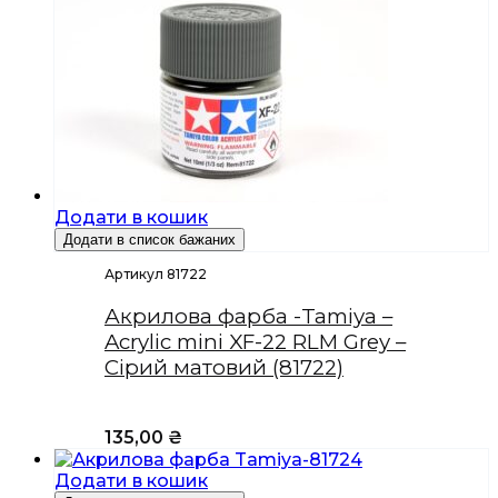
Додати в кошик
Додати в список бажаних
Артикул 81722
Акрилова фарба -Tamiya –
Acrylic mini XF-22 RLM Grey –
Сірий матовий (81722)
135,00
₴
Додати в кошик