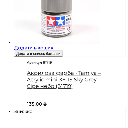
Додати в кошик
Додати в список бажаних
Артикул 81719
Акрилова фарба -Tamiya –
Acrylic mini XF-19 Sky Grey –
Сіре небо (81719)
135,00
₴
Знижка