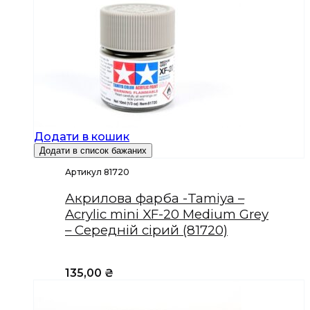
Додати в кошик
Додати в список бажаних
Артикул 81720
Акрилова фарба -Tamiya –
Acrylic mini XF-20 Medium Grey
– Середній сірий (81720)
135,00
₴