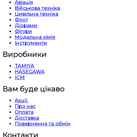
Авіація
Військова техніка
Цивільна техніка
Флот
Діорами
Фігури
Модельна хімія
Інструменти
Виробники
TAMIYA
HASEGAWA
ICM
Вам буде цікаво
Акції
Про нас
Оплата
Доставка
Повернення та обмін
Контакти