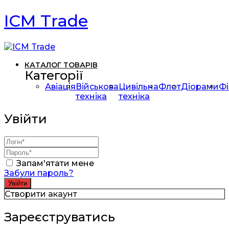
ICM Trade
КАТАЛОГ ТОВАРІВ
Категорії
Авіація
Військова
Цивільна
Флот
Діорами
Фі
техніка
техніка
Увійти
Запам'ятати мене
Забули пароль?
Створити акаунт
Зареєструватись