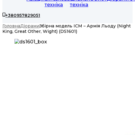
техніка
техніка
+380957829051
Головна
Діорами
Збірна модель ICM – Армія Льоду (Night
King, Great Other, Wight) (DS1601)