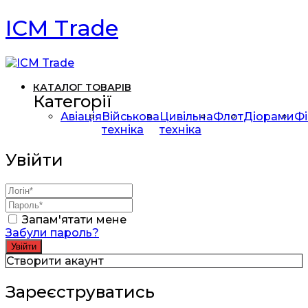
ICM Trade
КАТАЛОГ ТОВАРІВ
Категорії
Авіація
Військова
Цивільна
Флот
Діорами
Фі
техніка
техніка
Увійти
Запам'ятати мене
Забули пароль?
Створити акаунт
Зареєструватись