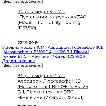
Додати в список бажаних
Збірна модель ICM –
«Пустельний патруль» ANZAC
(Model T LCP, Utility, Touring)
(DS3510)
2249,00
₴
Додати в кошик
Додати в список бажаних
Збірна модель ICM –
Аеродром Люфтваффе IIСВ
(Messerschmitt Bf 109F-4, Hs 126
B-1, Пілоти і техніки ВПС
Німеччини (7 фігур) (DS4801)