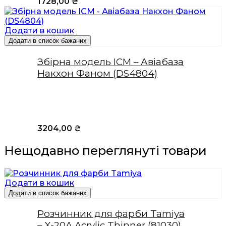
1728,00
₴
Додати в кошик
Додати в список бажаних
Збірна модель ICM – Авіабаза
Накхон Фаном (DS4804)
3204,00
₴
Нещодавно переглянуті товари
Додати в кошик
Додати в список бажаних
Розчинник для фарби Tamiya
– X-20A Acrylic Thinner (81030)