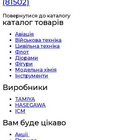
(81502)
Повернутися до каталогу
каталог товарів
Авіація
Військова техніка
Цивільна техніка
Флот
Діорами
Фігури
Модельна хімія
Інструменти
Виробники
TAMIYA
HASEGAWA
ICM
Вам буде цікаво
Акції