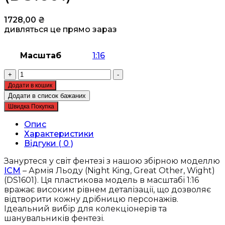
1728,00
₴
дивляться це прямо зараз
Масштаб
1:16
Збірна
+
-
модель
Додати в кошик
ICM
Додати в список бажаних
-
Швидка Покупка
Армія
Льоду
Опис
(Night
Характеристики
King,
Відгуки ( 0 )
Great
Other,
Зануртеся у світ фентезі з нашою збірною моделлю
Wight)
ICM
– Армія Льоду (Night King, Great Other, Wight)
(DS1601)
(DS1601). Ця пластикова модель в масштабі 1:16
кількість
вражає високим рівнем деталізації, що дозволяє
відтворити кожну дрібницю персонажів.
Ідеальний вибір для колекціонерів та
шанувальників фентезі.