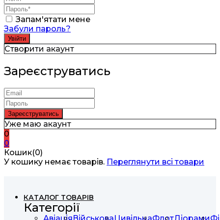
Запам'ятати мене
Забули пароль?
Створити акаунт
Зареєструватись
Уже маю акаунт
0
0
Кошик(0)
У кошику немає товарів.
Переглянути всі товари
КАТАЛОГ ТОВАРІВ
Категорії
Авіація
Військова
Цивільна
Флот
Діорами
Фі