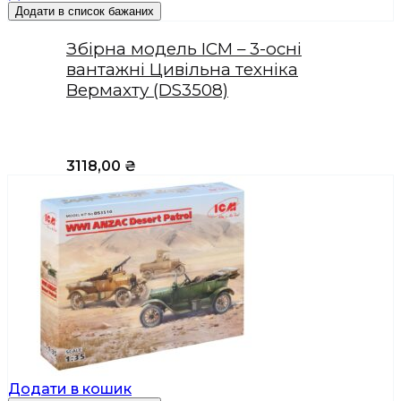
Додати в список бажаних
Збірна модель ICM – 3-осні
вантажні Цивільна техніка
Вермахту (DS3508)
3118,00
₴
Додати в кошик