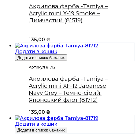
Акрилова фарба -Tamiya –
Acrylic mini X-19 Smoke –
Димчастий (81519)
135,00
₴
Додати в кошик
Додати в список бажаних
Артикул 81712
Акрилова фарба -Tamiya –
Acrylic mini XF-12 Japanese
Navy Grey – Темно-сірий.
Японський флот (81712)
135,00
₴
Додати в кошик
Додати в список бажаних