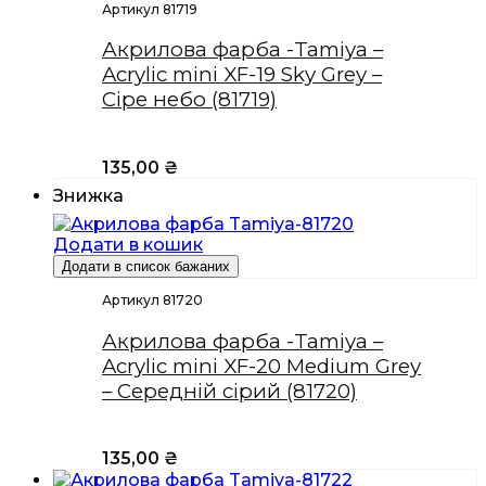
Артикул 81719
Акрилова фарба -Tamiya –
Acrylic mini XF-19 Sky Grey –
Сіре небо (81719)
135,00
₴
Знижка
Додати в кошик
Додати в список бажаних
Артикул 81720
Акрилова фарба -Tamiya –
Acrylic mini XF-20 Medium Grey
– Середній сірий (81720)
135,00
₴