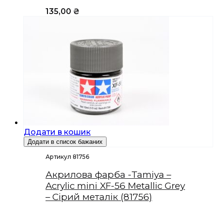
135,00
₴
Додати в кошик
Додати в список бажаних
Артикул 81756
Акрилова фарба -Tamiya –
Acrylic mini XF-56 Metallic Grey
– Сірий металік (81756)