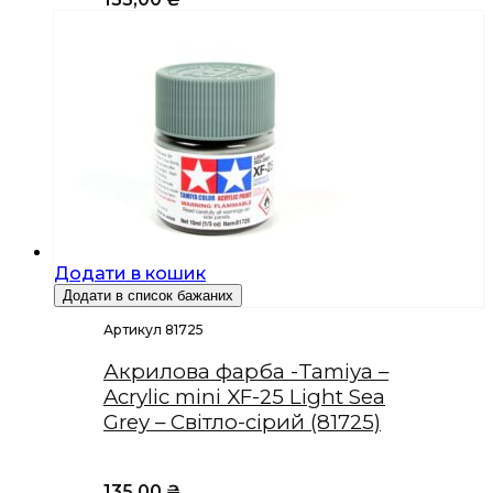
Додати в кошик
Додати в список бажаних
Артикул 81725
Акрилова фарба -Tamiya –
Acrylic mini XF-25 Light Sea
Grey – Світло-сірий (81725)
135,00
₴