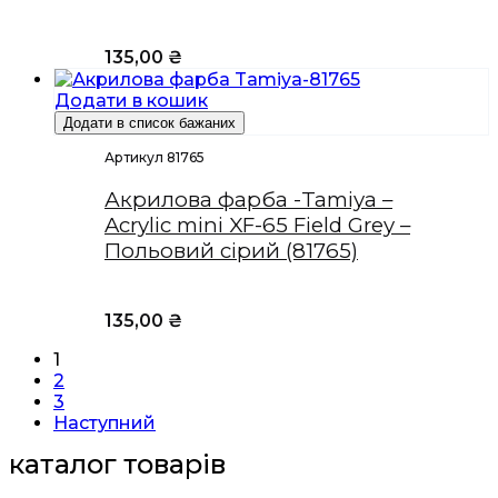
135,00
₴
Додати в кошик
Додати в список бажаних
Артикул 81765
Акрилова фарба -Tamiya –
Acrylic mini XF-65 Field Grey –
Польовий сірий (81765)
135,00
₴
1
2
3
Наступний
каталог товарів