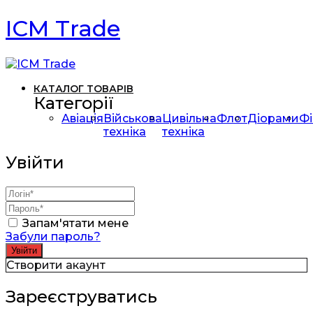
ICM Trade
КАТАЛОГ ТОВАРІВ
Категорії
Авіація
Військова
Цивільна
Флот
Діорами
Фі
техніка
техніка
Увійти
Запам'ятати мене
Забули пароль?
Створити акаунт
Зареєструватись