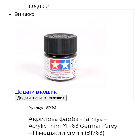
135,00
₴
Знижка
Додати в кошик
Додати в список бажаних
Артикул 81763
Акрилова фарба -Tamiya –
Acrylic mini XF-63 German Grey
– Німецький сірий (81763)