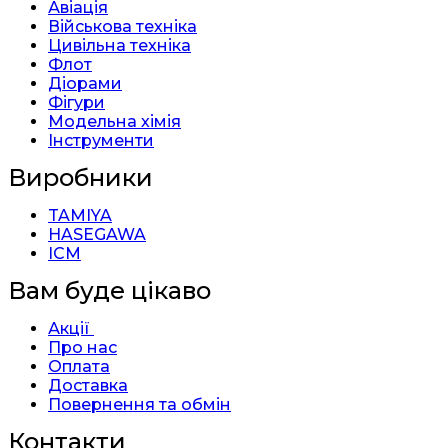
Авіація
Військова техніка
Цивільна техніка
Флот
Діорами
Фігури
Модельна хімія
Інструменти
Виробники
TAMIYA
HASEGAWA
ICM
Вам буде цікаво
Акції
Про нас
Оплата
Доставка
Повернення та обмін
Контакти