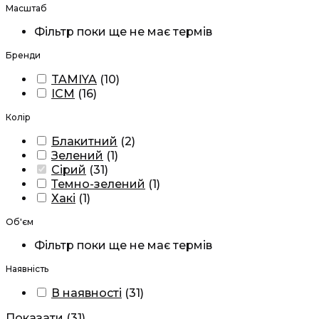
Масштаб
Фільтр поки ще не має термів
Бренди
TAMIYA
(
10
)
ICM
(
16
)
Колір
Блакитний
(
2
)
Зелений
(
1
)
Сірий
(
31
)
Темно-зелений
(
1
)
Хакі
(
1
)
Об'єм
Фільтр поки ще не має термів
Наявність
В наявності
(
31
)
Показати
(
31
)