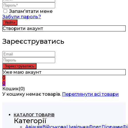
Запам'ятати мене
Забули пароль?
Створити акаунт
Зареєструватись
Уже маю акаунт
0
0
Кошик(0)
У кошику немає товарів.
Переглянути всі товари
КАТАЛОГ ТОВАРІВ
Категорії
Авіація
Військова
Цивільна
Флот
Діорами
Фі