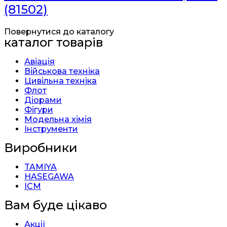
(81502)
Повернутися до каталогу
каталог товарів
Авіація
Військова техніка
Цивільна техніка
Флот
Діорами
Фігури
Модельна хімія
Інструменти
Виробники
TAMIYA
HASEGAWA
ICM
Вам буде цікаво
Акції