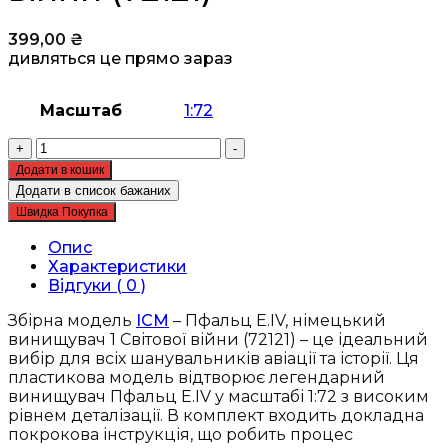
399,00
₴
дивляться це прямо зараз
Масштаб
1:72
Збірна
+
-
модель
Додати в кошик
ICM
Додати в список бажаних
-
Швидка Покупка
Пфальц
Е.IV,
Опис
німецький
Характеристики
винищувач
Відгуки ( 0 )
1
Світової
Збірна модель
ICM
– Пфальц Е.IV, німецький
війни
винищувач 1 Світової війни (72121) – це ідеальний
(72121)
вибір для всіх шанувальників авіації та історії. Ця
кількість
пластикова модель відтворює легендарний
винищувач Пфальц Е.IV у масштабі 1:72 з високим
рівнем деталізації. В комплект входить докладна
покрокова інструкція, що робить процес