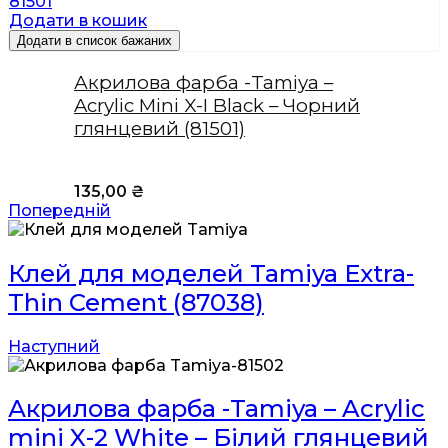
Додати в кошик
Додати в список бажаних
Акрилова фарба -Tamiya –
Acrylic Mini X-I Black – Чорний
глянцевий (81501)
135,00
₴
Попередній
Клей для моделей Tamiya Extra-
Thin Cement (87038)
Наступний
Акрилова фарба -Tamiya – Acrylic
mini X-2 White – Білий глянцевий