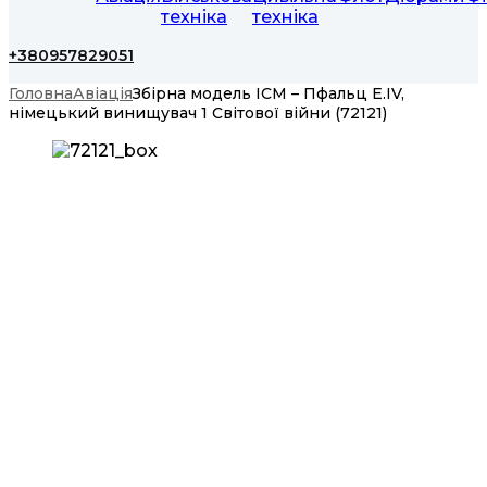
техніка
техніка
+380957829051
Головна
Авіація
Збірна модель ICM – Пфальц Е.IV,
німецький винищувач 1 Світової війни (72121)