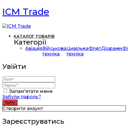
ICM Trade
КАТАЛОГ ТОВАРІВ
Категорії
Авіація
Військова
Цивільна
Флот
Діорами
Фі
техніка
техніка
Увійти
Запам'ятати мене
Забули пароль?
Створити акаунт
Зареєструватись