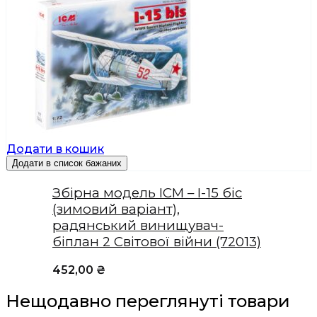
Додати в кошик
Додати в список бажаних
Збірна модель ICM – І-15 біс
(зимовий варіант),
радянський винищувач-
біплан 2 Світової війни (72013)
452,00
₴
Нещодавно переглянуті товари