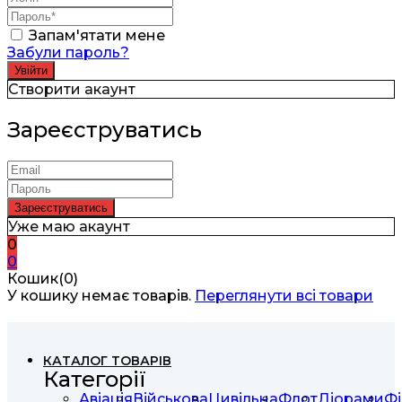
Запам'ятати мене
Забули пароль?
Створити акаунт
Зареєструватись
Уже маю акаунт
0
0
Кошик(0)
У кошику немає товарів.
Переглянути всі товари
КАТАЛОГ ТОВАРІВ
Категорії
Авіація
Військова
Цивільна
Флот
Діорами
Фі