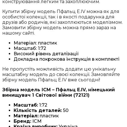
конструювання легким та захоплюючим.
Купити збірну модель Пфальц Е.IV можна як для
особистої колекції, так і в якості подарунка для
друзів або родичів, які захоплюються моделізмом.
Замовити збірну модель можна прямо зараз на
нашому сайті.
Матеріал: пластик
Масштаб: 1:72
Високий рівень деталізації
Докладна покрокова інструкція в комплекті
Не пропустіть можливість додати цю унікальну
масштабну модель до своєї колекції. Замовляйте
збірну модель Пфальц Е.IV вже сьогодні!
Збірна модель ICM – Пфальц Е.IV, німецький
винищувач 1 Світової війни (72121)
Масштаб:
1:72
Кількість деталей:
50
Матеріал:
пластик
Бренд:
ICM
Країна виробник:
Україна