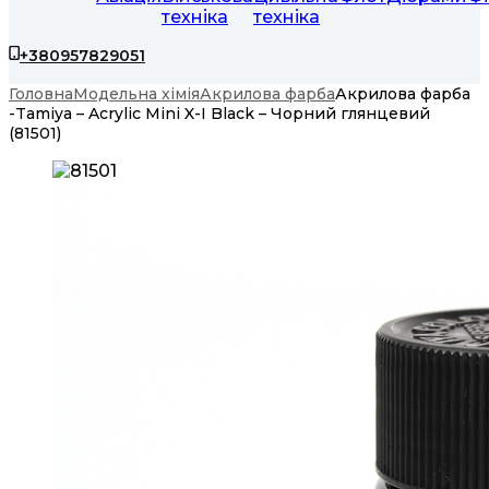
техніка
техніка
+380957829051
Головна
Модельна хімія
Акрилова фарба
Акрилова фарба
-Tamiya – Acrylic Mini X-I Black – Чорний глянцевий
(81501)