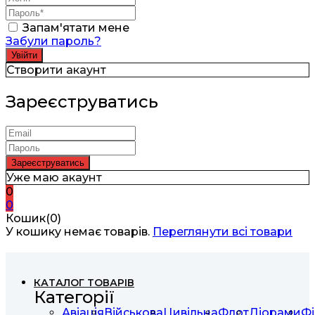
Запам'ятати мене
Забули пароль?
Створити акаунт
Зареєструватись
Уже маю акаунт
0
0
Кошик(0)
У кошику немає товарів.
Переглянути всі товари
КАТАЛОГ ТОВАРІВ
Категорії
Авіація
Військова
Цивільна
Флот
Діорами
Фі