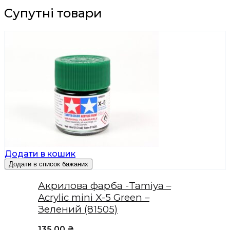
Супутні товари
Додати в кошик
Додати в список бажаних
Акрилова фарба -Tamiya –
Acrylic mini X-5 Green –
Зелений (81505)
135,00
₴