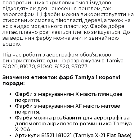
-
водорозчинних акрилових смол і чудово
Чорний
підходять як для нанесення пензлем, так і
глянцевий
аерографом. Ці фарби можна використовувати на
(81501)
стирольних смолах, пінопласті, дереві, а також на
кількість
всіх видах модельного пластику. Фарба добре
лягає, плавно розтікається і легко змішується. До
затвердіння фарбу можна змити звичайною
водою.
Під час роботи з аерографом обов’язково
використовуйте один із розріджувачів Tamiya:
81020, 81030, 81040, 81520, 87077.
Значення етикеток фарб Tamiya і короткі
поради:
Фарби з маркуванням X мають глянцове
покриття.
Фарби з маркуванням XF мають матове
покриття.
Фарбу можна розбавити для аерографії за
допомогою акрилового розчинника Tamiya
X-20A.
Артикули 81521 і 81021 (Tamiya X-21 Flat Base)