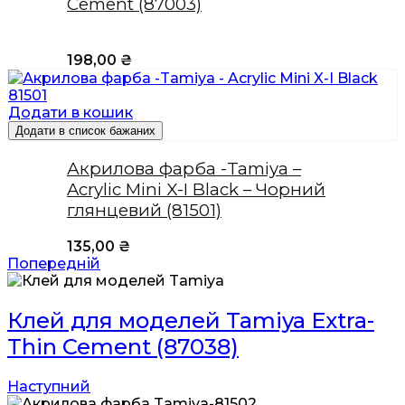
Cement (87003)
198,00
₴
Додати в кошик
Додати в список бажаних
Акрилова фарба -Tamiya –
Acrylic Mini X-I Black – Чорний
глянцевий (81501)
135,00
₴
Попередній
Клей для моделей Tamiya Extra-
Thin Cement (87038)
Наступний