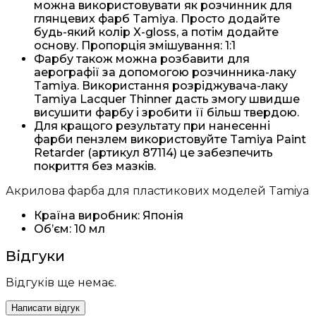
можна використовувати як розчинник для
глянцевих фарб Tamiya. Просто додайте
будь-який колір X-gloss, а потім додайте
основу. Пропорція змішування: 1:1
Фарбу також можна розбавити для
аерографії за допомогою розчинника-лаку
Tamiya. Використання розріджувача-лаку
Tamiya Lacquer Thinner дасть змогу швидше
висушити фарбу і зробити її більш твердою.
Для кращого результату при нанесенні
фарби пензлем використовуйте Tamiya Paint
Retarder (артикул 87114) це забезпечить
покриття без мазків.
Акрилова фарба для пластикових моделей Tamiya
Країна виробник: Японія
Об’єм: 10 мл
Відгуки
Відгуків ще немає.
Написати відгук