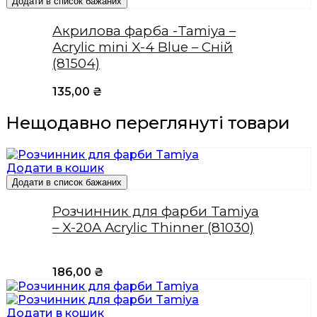
Додати в список бажаних
Акрилова фарба -Tamiya –
Acrylic mini X-4 Blue – Сній
(81504)
135,00
₴
Нещодавно переглянуті товари
Додати в кошик
Додати в список бажаних
Розчинник для фарби Tamiya
– X-20A Acrylic Thinner (81030)
186,00
₴
Додати в кошик