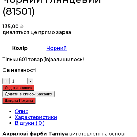
(81501)
135,00
₴
дивляться це прямо зараз
Колір
Чорний
Тільки
601 товар(ів)
залишилось!
Є в наявності
Акрилова
+
-
фарба
Додати в кошик
-
Додати в список бажаних
Tamiya
Швидка Покупка
-
Acrylic
Опис
Mini
Характеристики
X-
Відгуки ( 0 )
I
Black
Акрилові фарби Tamiya
виготовлені на основі