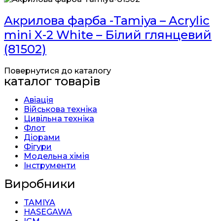
Акрилова фарба -Tamiya – Acrylic
mini X-2 White – Білий глянцевий
(81502)
Повернутися до каталогу
каталог товарів
Авіація
Військова техніка
Цивільна техніка
Флот
Діорами
Фігури
Модельна хімія
Інструменти
Виробники
TAMIYA
HASEGAWA