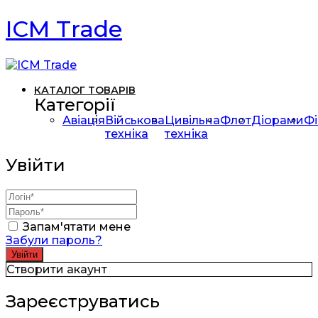
ICM Trade
КАТАЛОГ ТОВАРІВ
Категорії
Авіація
Військова
Цивільна
Флот
Діорами
Фі
техніка
техніка
Увійти
Запам'ятати мене
Забули пароль?
Створити акаунт
Зареєструватись