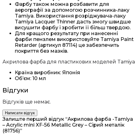
Фарбу також можна розбавити для
аерографії за допомогою розчинника-лаку
Tamiya. Використання розріджувача-лаку
Tamiya Lacquer Thinner дасть змогу швидше
висушити фарбу і зробити її більш твердою.
Для кращого результату при нанесенні
фарби пензлем використовуйте Tamiya Paint
Retarder (артикул 87114) це забезпечить
покриття без мазків.
Акрилова фарба для пластикових моделей Tamiya
Країна виробник: Японія
Об’єм: 10 мл
Відгуки
Відгуків ще немає.
Написати відгук
Залиште перший відгук “Акрилова фарба -Tamiya
– Acrylic mini XF-56 Metallic Grey – Сірий металік
(81756)”