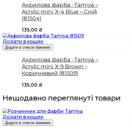
Акрилова фарба -Tamiya –
Acrylic mini X-4 Blue – Сній
(81504)
135,00
₴
Додати в кошик
Додати в список бажаних
Акрилова фарба -Tamiya –
Acrylic mini X-9 Brown –
Коричневий (81509)
135,00
₴
Нещодавно переглянуті товари
Додати в кошик
Додати в список бажаних