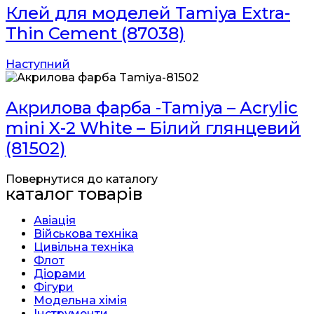
Клей для моделей Tamiya Extra-
Thin Cement (87038)
Наступний
Акрилова фарба -Tamiya – Acrylic
mini X-2 White – Білий глянцевий
(81502)
Повернутися до каталогу
каталог товарів
Авіація
Військова техніка
Цивільна техніка
Флот
Діорами
Фігури
Модельна хімія
Інструменти