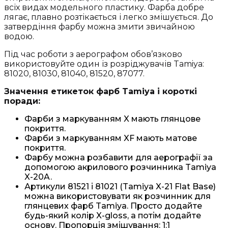
(81756)
всіх видах модельного пластику. Фарба добре
кількість
лягає, плавно розтікається і легко змішується. До
затвердіння фарбу можна змити звичайною
водою.
Під час роботи з аерографом обов’язково
використовуйте один із розріджувачів Tamiya:
81020, 81030, 81040, 81520, 87077.
Значення етикеток фарб Tamiya і короткі
поради:
Фарби з маркуванням X мають глянцове
покриття.
Фарби з маркуванням XF мають матове
покриття.
Фарбу можна розбавити для аерографії за
допомогою акрилового розчинника Tamiya
X-20A.
Артикули 81521 і 81021 (Tamiya X-21 Flat Base)
можна використовувати як розчинник для
глянцевих фарб Tamiya. Просто додайте
будь-який колір X-gloss, а потім додайте
основу. Пропорція змішування: 1:1