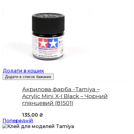
Додати в кошик
Додати в список бажаних
Акрилова фарба -Tamiya –
Acrylic Mini X-I Black – Чорний
глянцевий (81501)
135,00
₴
Попередній