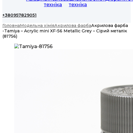
техніка
техніка
+380957829051
Головна
Модельна хімія
Акрилова фарба
Акрилова фарба
-Tamiya – Acrylic mini XF-56 Metallic Grey – Сірий металік
(81756)