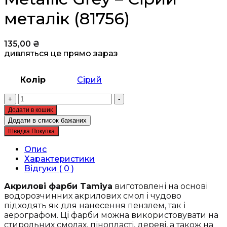
металік (81756)
135,00
₴
дивляться це прямо зараз
Колір
Сірий
Акрилова
+
-
фарба
Додати в кошик
-
Додати в список бажаних
Tamiya
Швидка Покупка
-
Acrylic
Опис
mini
Характеристики
XF-
Відгуки ( 0 )
56
Metallic
Акрилові фарби Tamiya
виготовлені на основі
Grey
водорозчинних акрилових смол і чудово
-
підходять як для нанесення пензлем, так і
Сірий
аерографом. Ці фарби можна використовувати на
металік
стирольних смолах, пінопласті, дереві, а також на