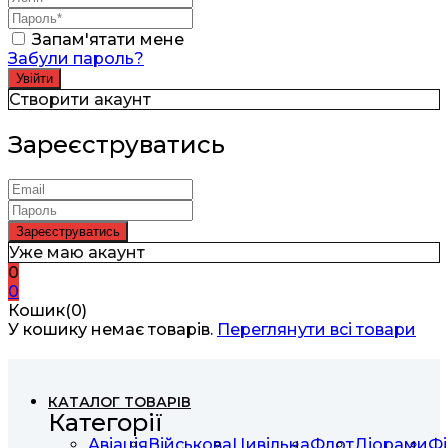
Запам'ятати мене
Забули пароль?
Створити акаунт
Зареєструватись
Уже маю акаунт
0
0
Кошик(0)
У кошику немає товарів.
Переглянути всі товари
КАТАЛОГ ТОВАРІВ
Категорії
Авіація
Військова
Цивільна
Флот
Діорами
Фі