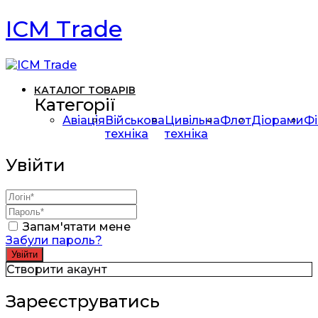
ICM Trade
КАТАЛОГ ТОВАРІВ
Категорії
Авіація
Військова
Цивільна
Флот
Діорами
Фі
техніка
техніка
Увійти
Запам'ятати мене
Забули пароль?
Створити акаунт
Зареєструватись