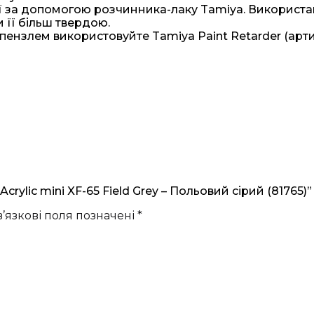
 за допомогою розчинника-лаку Tamiya. Використан
 її більш твердою.
ензлем використовуйте Tamiya Paint Retarder (артик
ylic mini XF-65 Field Grey – Польовий сірий (81765)”
’язкові поля позначені
*