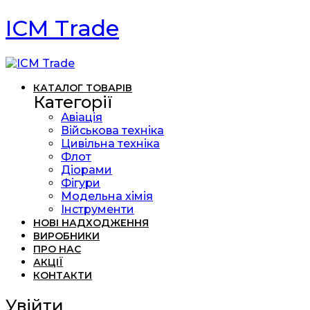
ICM Trade
КАТАЛОГ ТОВАРІВ
Категорії
Авіація
Військова техніка
Цивільна техніка
Флот
Діорами
Фігури
Модельна хімія
Інструменти
НОВІ НАДХОДЖЕННЯ
ВИРОБНИКИ
ПРО НАС
АКЦІЇ
КОНТАКТИ
Увійти