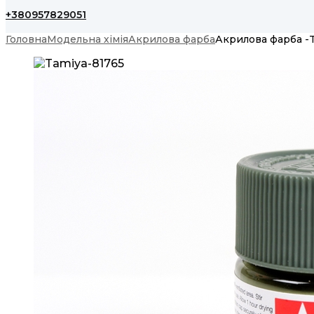
+380957829051
Головна
Модельна хімія
Акрилова фарба
Акрилова фарба -Ta