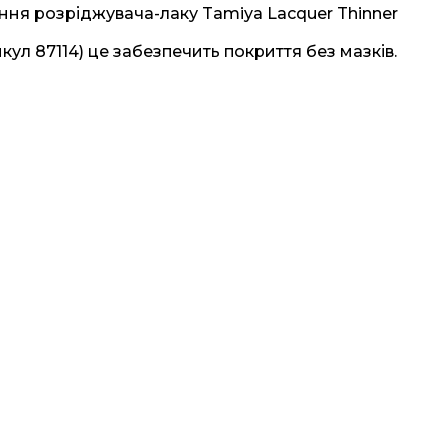
ня розріджувача-лаку Tamiya Lacquer Thinner
ул 87114) це забезпечить покриття без мазків.