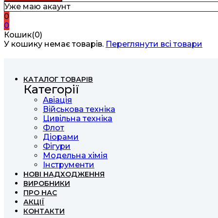
Уже маю акаунт
0
0
Кошик(0)
У кошику немає товарів.
Переглянути всі товари
КАТАЛОГ ТОВАРІВ
Категорії
Авіація
Військова техніка
Цивільна техніка
Флот
Діорами
Фігури
Модельна хімія
Інструменти
НОВІ НАДХОДЖЕННЯ
ВИРОБНИКИ
ПРО НАС
АКЦІЇ
КОНТАКТИ