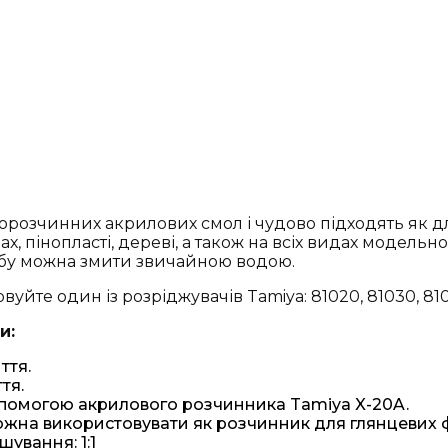
орозчинних акрилових смол і чудово підходять як дл
 пінопласті, дереві, а також на всіх видах модельно
арбу можна змити звичайною водою.
уйте один із розріджувачів Tamiya: 81020, 81030, 810
и:
ття.
тя.
помогою акрилового розчинника Tamiya X-20A.
e) можна використовувати як розчинник для глянцевих
шування: 1:1