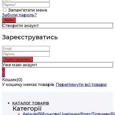
Запам'ятати мене
Забули пароль?
Створити акаунт
Зареєструватись
Уже маю акаунт
0
0
Кошик(0)
У кошику немає товарів.
Переглянути всі товари
КАТАЛОГ ТОВАРІВ
Категорії
Авіація
Військова
Цивільна
Флот
Діорами
Фі