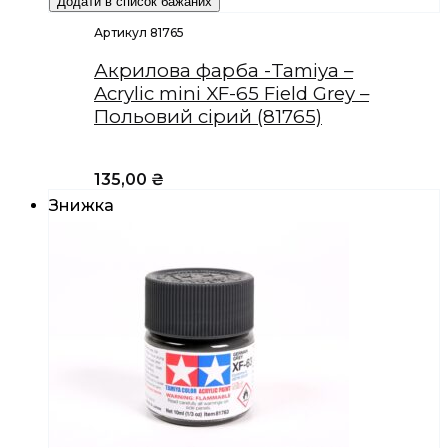
Додати в список бажаних
Артикул 81765
Акрилова фарба -Tamiya –
Acrylic mini XF-65 Field Grey –
Польовий сірий (81765)
135,00
₴
Знижка