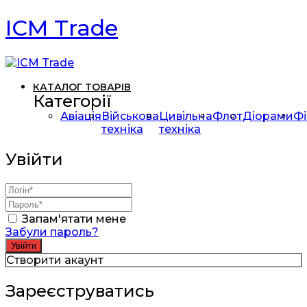
ICM Trade
КАТАЛОГ ТОВАРІВ
Категорії
Авіація
Військова
Цивільна
Флот
Діорами
Фі
техніка
техніка
Увійти
Запам'ятати мене
Забули пароль?
Створити акаунт
Зареєструватись