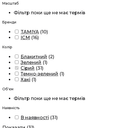
Масштаб
Фільтр поки ще не має термів
Бренди
TAMIYA
(
10
)
ICM
(
16
)
Колір
Блакитний
(
2
)
Зелений
(
1
)
Сірий
(
31
)
Темно-зелений
(
1
)
Хакі
(
1
)
Об'єм
Фільтр поки ще не має термів
Наявність
В наявності
(
31
)
Показати
(
31
)