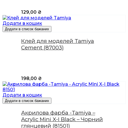
129,00
₴
Додати в кошик
Додати в список бажаних
Клей для моделей Tamiya
Cement (87003)
198,00
₴
Додати в кошик
Додати в список бажаних
Акрилова фарба -Tamiya –
Acrylic Mini X-I Black – Чорний
глянцевий (81501)