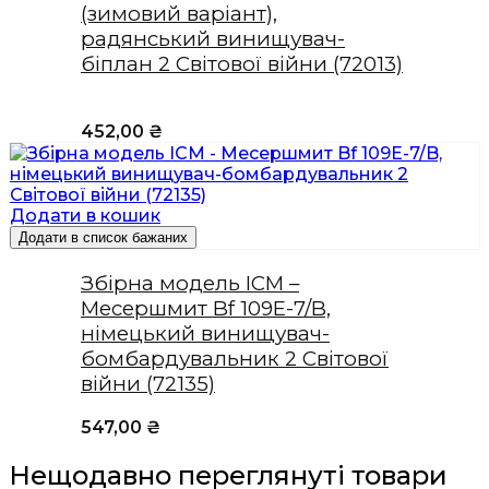
(зимовий варіант),
радянський винищувач-
біплан 2 Світової війни (72013)
452,00
₴
Додати в кошик
Додати в список бажаних
Збірна модель ICM –
Месершмит Bf 109E-7/B,
німецький винищувач-
бомбардувальник 2 Світової
війни (72135)
547,00
₴
Нещодавно переглянуті товари