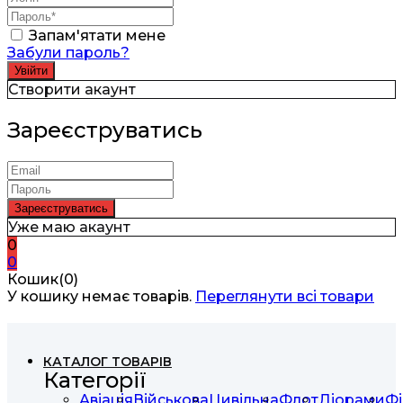
Запам'ятати мене
Забули пароль?
Створити акаунт
Зареєструватись
Уже маю акаунт
0
0
Кошик(0)
У кошику немає товарів.
Переглянути всі товари
КАТАЛОГ ТОВАРІВ
Категорії
Авіація
Військова
Цивільна
Флот
Діорами
Фі