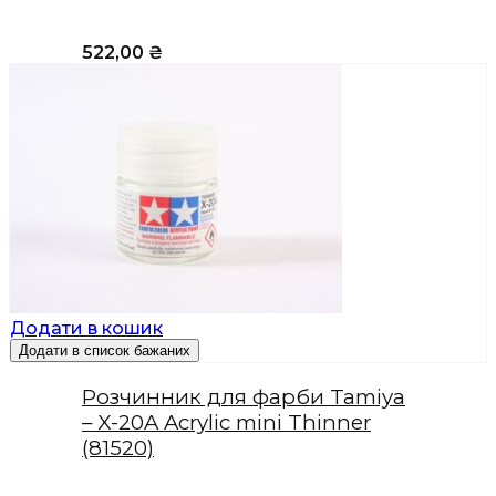
522,00
₴
Додати в кошик
Додати в список бажаних
Розчинник для фарби Tamiya
– X-20A Acrylic mini Thinner
(81520)