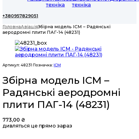
техніка
техніка
+380957829051
Головна
Авіація
Збірна модель ICM – Радянські
аеродромні плити ПАГ-14 (48231)
Артикул:
48231
Позначка:
ICM
Збірна модель ICM –
Радянські аеродромні
плити ПАГ-14 (48231)
773,00
₴
дивляться це прямо зараз