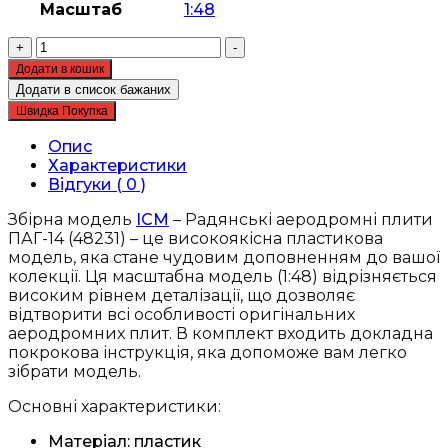
Масштаб
1:48
Збірна
+
-
модель
Додати в кошик
ICM
Додати в список бажаних
-
Швидка Покупка
Радянські
аеродромні
Опис
плити
Характеристики
ПАГ-14
Відгуки ( 0 )
(48231)
кількість
Збірна модель
ICM
– Радянські аеродромні плити
ПАГ-14 (48231) – це високоякісна пластикова
модель, яка стане чудовим доповненням до вашої
колекції. Ця масштабна модель (1:48) відрізняється
високим рівнем деталізації, що дозволяє
відтворити всі особливості оригінальних
аеродромних плит. В комплект входить докладна
покрокова інструкція, яка допоможе вам легко
зібрати модель.
Основні характеристики:
Матеріал: пластик