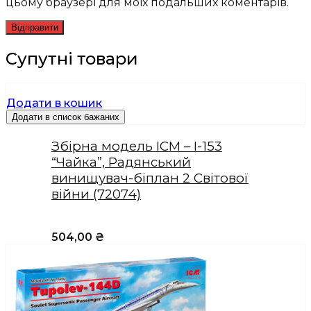
цьому браузері для моїх подальших коментарів.
Супутні товари
Додати в кошик
Додати в список бажаних
Збірна модель ICM – I-153
“Чайка”, Радянський
винищувач-біплан 2 Світової
війни (72074)
504,00
₴