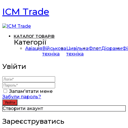
ICM Trade
КАТАЛОГ ТОВАРІВ
Категорії
Авіація
Військова
Цивільна
Флот
Діорами
Фі
техніка
техніка
Увійти
Запам'ятати мене
Забули пароль?
Створити акаунт
Зареєструватись