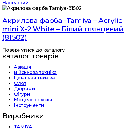
Наступний
Акрилова фарба -Tamiya – Acrylic
mini X-2 White – Білий глянцевий
(81502)
Повернутися до каталогу
каталог товарів
Авіація
Військова техніка
Цивільна техніка
Флот
Діорами
Фігури
Модельна хімія
Інструменти
Виробники
TAMIYA