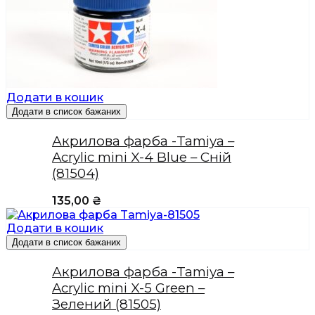
Додати в кошик
Додати в список бажаних
Акрилова фарба -Tamiya –
Acrylic mini X-4 Blue – Сній
(81504)
135,00
₴
Додати в кошик
Додати в список бажаних
Акрилова фарба -Tamiya –
Acrylic mini X-5 Green –
Зелений (81505)