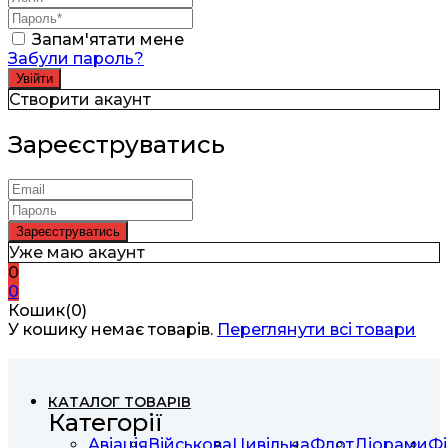
Запам'ятати мене
Забули пароль?
Створити акаунт
Зареєструватись
Уже маю акаунт
0
0
Кошик(0)
У кошику немає товарів.
Переглянути всі товари
КАТАЛОГ ТОВАРІВ
Категорії
Авіація
Військова
Цивільна
Флот
Діорами
Фі