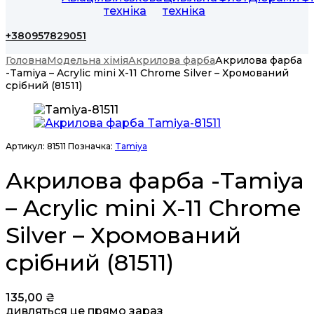
техніка
техніка
+380957829051
Головна
Модельна хімія
Акрилова фарба
Акрилова фарба
-Tamiya – Acrylic mini X-11 Chrome Silver – Хромований
срібний (81511)
Артикул:
81511
Позначка:
Tamiya
Акрилова фарба -Tamiya
– Acrylic mini X-11 Chrome
Silver – Хромований
срібний (81511)
135,00
₴
дивляться це прямо зараз