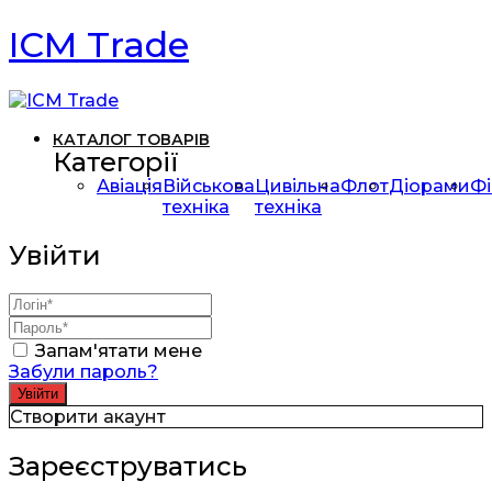
ICM Trade
КАТАЛОГ ТОВАРІВ
Категорії
Авіація
Військова
Цивільна
Флот
Діорами
Фі
техніка
техніка
Увійти
Запам'ятати мене
Забули пароль?
Створити акаунт
Зареєструватись