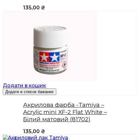
135,00
₴
Додати в кошик
Додати в список бажаних
Акрилова фарба -Tamiya –
Acrylic mini XF-2 Flat White –
Білий матовий (81702)
135,00
₴