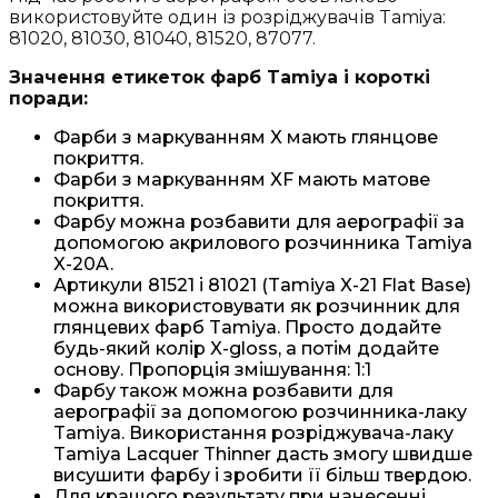
використовуйте один із розріджувачів Tamiya:
81020, 81030, 81040, 81520, 87077.
Значення етикеток фарб Tamiya і короткі
поради:
Фарби з маркуванням X мають глянцове
покриття.
Фарби з маркуванням XF мають матове
покриття.
Фарбу можна розбавити для аерографії за
допомогою акрилового розчинника Tamiya
X-20A.
Артикули 81521 і 81021 (Tamiya X-21 Flat Base)
можна використовувати як розчинник для
глянцевих фарб Tamiya. Просто додайте
будь-який колір X-gloss, а потім додайте
основу. Пропорція змішування: 1:1
Фарбу також можна розбавити для
аерографії за допомогою розчинника-лаку
Tamiya. Використання розріджувача-лаку
Tamiya Lacquer Thinner дасть змогу швидше
висушити фарбу і зробити її більш твердою.
Для кращого результату при нанесенні