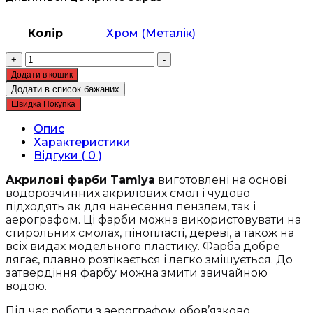
Колір
Хром (Металік)
Акрилова
+
-
фарба
Додати в кошик
-
Додати в список бажаних
Tamiya
Швидка Покупка
-
Acrylic
Опис
mini
Характеристики
X-
Відгуки ( 0 )
11
Chrome
Акрилові фарби Tamiya
виготовлені на основі
Silver
водорозчинних акрилових смол і чудово
-
підходять як для нанесення пензлем, так і
Хромований
аерографом. Ці фарби можна використовувати на
срібний
стирольних смолах, пінопласті, дереві, а також на
(81511)
всіх видах модельного пластику. Фарба добре
кількість
лягає, плавно розтікається і легко змішується. До
затвердіння фарбу можна змити звичайною
водою.
Під час роботи з аерографом обов’язково