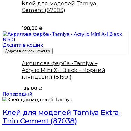
Клей для моделей Tamiya
Cement (87003)
198,00
₴
Додати в кошик
Додати в список бажаних
Акрилова фарба -Tamiya –
Acrylic Mini X-I Black – Чорний
глянцевий (81501)
135,00
₴
Попередній
Клей для моделей Tamiya Extra-
Thin Cement (87038)