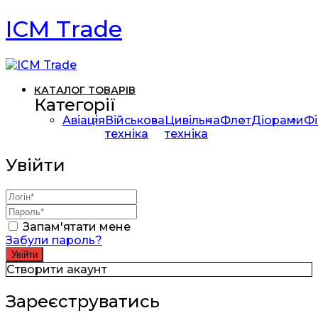
ICM Trade
КАТАЛОГ ТОВАРІВ
Категорії
Авіація
Військова
Цивільна
Флот
Діорами
Фі
техніка
техніка
Увійти
Запам'ятати мене
Забули пароль?
Створити акаунт
Зареєструватись