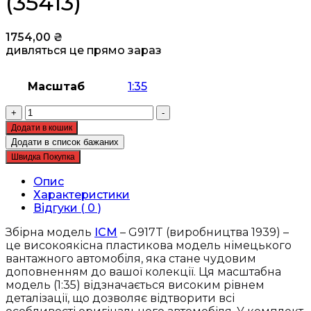
(35413)
1754,00
₴
дивляться це прямо зараз
Масштаб
1:35
Збірна
+
-
модель
Додати в кошик
ICM
Додати в список бажаних
-
Швидка Покупка
G917T
(виробництва
Опис
1939),
Характеристики
німецький
Відгуки ( 0 )
вантажний
автомобіль
Збірна модель
ICM
– G917T (виробництва 1939) –
(35413)
це високоякісна пластикова модель німецького
кількість
вантажного автомобіля, яка стане чудовим
доповненням до вашої колекції. Ця масштабна
модель (1:35) відзначається високим рівнем
деталізації, що дозволяє відтворити всі