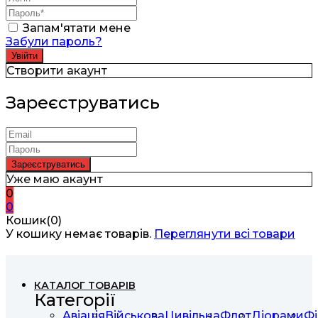
Запам'ятати мене
Забули пароль?
Створити акаунт
Зареєструватись
Уже маю акаунт
0
0
Кошик(0)
У кошику немає товарів.
Переглянути всі товари
КАТАЛОГ ТОВАРІВ
Категорії
Авіація
Військова
Цивільна
Флот
Діорами
Фі