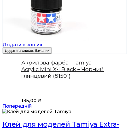
Додати в кошик
Додати в список бажаних
Акрилова фарба -Tamiya –
Acrylic Mini X-I Black – Чорний
глянцевий (81501)
135,00
₴
Попередній
Клей для моделей Tamiya Extra-