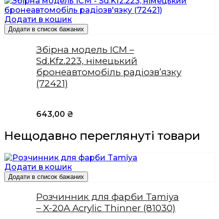
Додати в кошик
Додати в список бажаних
Збірна модель ICM –
Sd.Kfz.223, німецький
бронеавтомобіль радіозв’язку
(72421)
643,00
₴
Нещодавно переглянуті товари
Додати в кошик
Додати в список бажаних
Розчинник для фарби Tamiya
– X-20A Acrylic Thinner (81030)