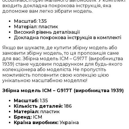
особливості оригінального автомобіля. У комплект
входить докладна покрокова інструкція, яка
допоможе вам легко зібрати модель.
Масштаб: 1:35
Матеріал: пластик
Високий рівень деталізації
Докладна покрокова інструкція в комплекті
Якщо ви шукаєте, де купити збірну модель або
замовити збірну модель, то ця пропозиція саме
для вас. Збірна модель ICM – G917T (виробництва
1939) стане чудовим подарунком для будь-якого
колекціонера або моделіста. Не пропустіть
можливість поповнити свою колекцію цією
унікальною масштабною моделлю!
Збірна модель ICM – G917T (виробництва 1939)
Масштаб:
1:35
Кількість деталей:
186
Матеріал:
пластик
Бренд:
ICM
Країна виробник:
Україна