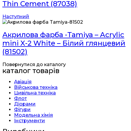
Thin Cement (87038)
Наступний
Акрилова фарба -Tamiya – Acrylic
mini X-2 White – Білий глянцевий
(81502)
Повернутися до каталогу
каталог товарів
Авіація
Військова техніка
Цивільна техніка
Флот
Діорами
Фігури
Модельна хімія
Інструменти