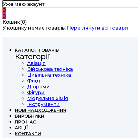
Уже маю акаунт
0
0
Кошик(0)
У кошику немає товарів.
Переглянути всі товари
КАТАЛОГ ТОВАРІВ
Категорії
Авіація
Військова техніка
Цивільна техніка
Флот
Діорами
Фігури
Модельна хімія
Інструменти
НОВІ НАДХОДЖЕННЯ
ВИРОБНИКИ
ПРО НАС
АКЦІЇ
КОНТАКТИ