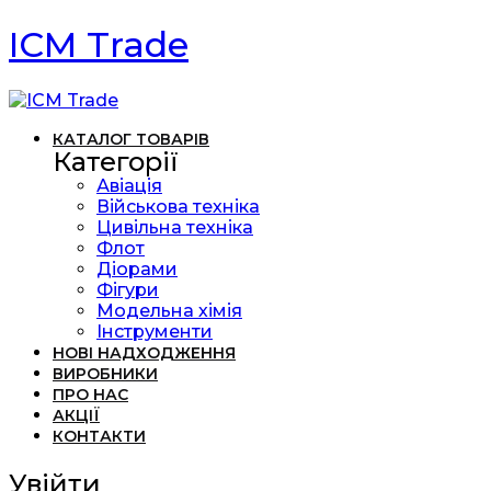
ICM Trade
КАТАЛОГ ТОВАРІВ
Категорії
Авіація
Військова техніка
Цивільна техніка
Флот
Діорами
Фігури
Модельна хімія
Інструменти
НОВІ НАДХОДЖЕННЯ
ВИРОБНИКИ
ПРО НАС
АКЦІЇ
КОНТАКТИ
Увійти