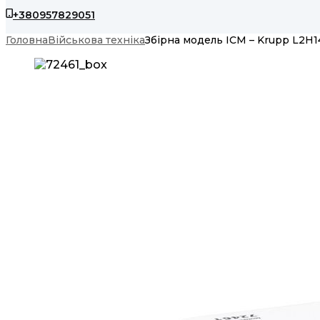
+380957829051
Головна
Військова техніка
Збірна модель ICM – Krupp L2H14