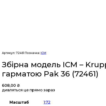
Артикул:
72461
Позначка:
ICM
Збірна модель ICM – Krup
гарматою Pak 36 (72461)
608,00
₴
дивляться це прямо зараз
Масштаб
1:72