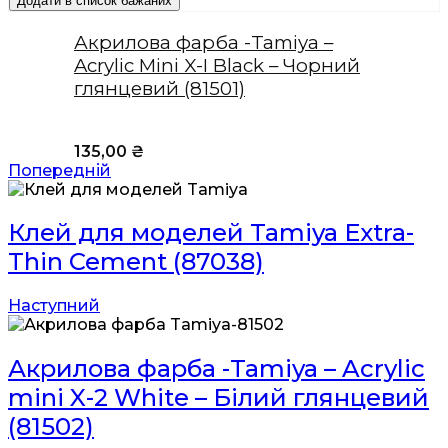
Додати в список бажаних
Акрилова фарба -Tamiya –
Acrylic Mini X-I Black – Чорний
глянцевий (81501)
135,00
₴
Попередній
Клей для моделей Tamiya Extra-
Thin Cement (87038)
Наступний
Акрилова фарба -Tamiya – Acrylic
mini X-2 White – Білий глянцевий
(81502)