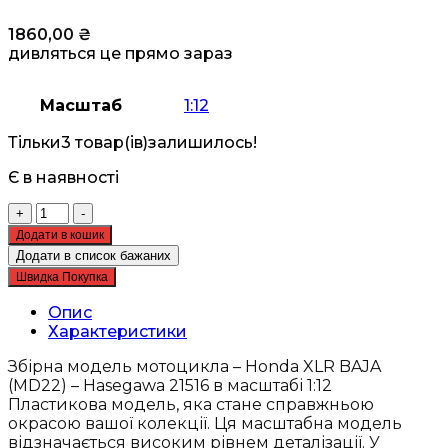
1860,00
₴
дивляться це прямо зараз
Масштаб
1:12
Тільки
3 товар(ів)
залишилось!
Є в наявності
Збірна
+
-
модель
Додати в кошик
мотоцикла
Додати в список бажаних
-
Швидка Покупка
Honda
XLR
Опис
BAJA
Характеристики
(MD22)
-
Збірна модель мотоцикла – Honda XLR BAJA
Hasegawa
(MD22) – Hasegawa 21516 в масштабі 1:12
21516
Пластикова модель, яка стане справжньою
кількість
окрасою вашої колекції. Ця масштабна модель
відзначається високим рівнем деталізації. У