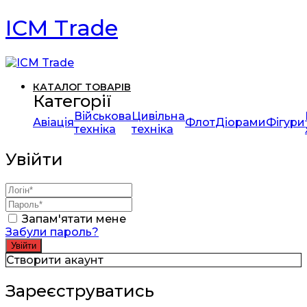
ICM Trade
КАТАЛОГ ТОВАРІВ
Категорії
Військова
Цивільна
Авіація
Флот
Діорами
Фігури
техніка
техніка
Увійти
Запам'ятати мене
Забули пароль?
Створити акаунт
Зареєструватись