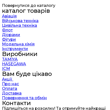
Повернутися до каталогу
каталог товарів
Авіація
Військова техніка
Цивільна техніка
Флот
Діорами
Фігури
Модельна хімія
Інструменти
Виробники
TAMIYA
HASEGAWA
ICM
Вам буде цікаво
Акції
Про нас
Оплата
Доставка
Повернення та обмін
Контакти
Підпишіться на розсилку! Та отримуйте найкращі