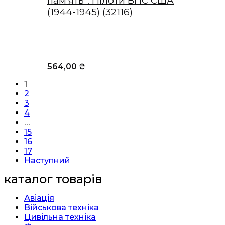
пам’ять”. Пілоти ВПС США
(1944-1945) (32116)
564,00
₴
1
2
3
4
…
15
16
17
Наступний
каталог товарів
Авіація
Військова техніка
Цивільна техніка