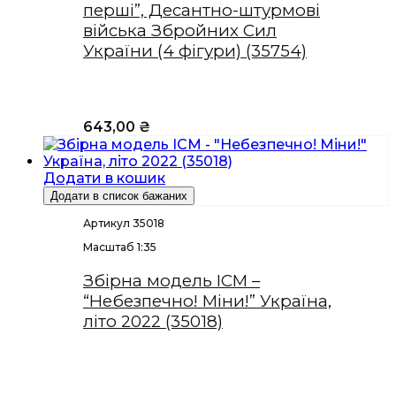
перші”, Десантно-штурмові
війська Збройних Сил
України (4 фігури) (35754)
643,00
₴
Додати в кошик
Додати в список бажаних
Артикул 35018
Масштаб 1:35
Збірна модель ICM –
“Небезпечно! Міни!” Україна,
літо 2022 (35018)