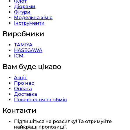
Флот
Діорами
Фігури
Модельна хімія
Інструменти
Виробники
TAMIYA
HASEGAWA
ICM
Вам буде цікаво
Акції
Про нас
Оплата
Доставка
Повернення та обмін
Контакти
Підпишіться на розсилку! Та отримуйте
найкращі пропозиції.