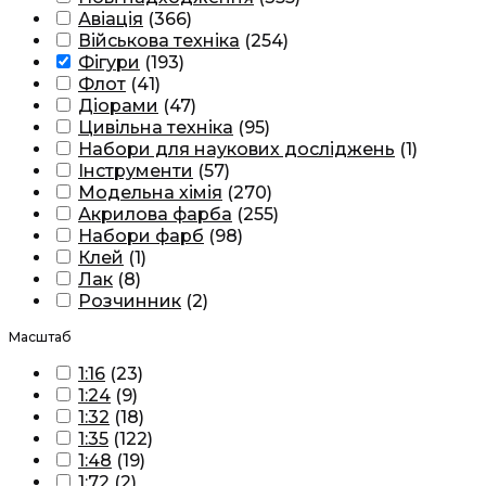
Авіація
(
366
)
Військова техніка
(
254
)
Фігури
(
193
)
Флот
(
41
)
Діорами
(
47
)
Цивільна техніка
(
95
)
Набори для наукових досліджень
(
1
)
Інструменти
(
57
)
Модельна хімія
(
270
)
Акрилова фарба
(
255
)
Набори фарб
(
98
)
Клей
(
1
)
Лак
(
8
)
Розчинник
(
2
)
Масштаб
1:16
(
23
)
1:24
(
9
)
1:32
(
18
)
1:35
(
122
)
1:48
(
19
)
1:72
(
2
)