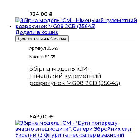
724,00
₴
Додати в кошик
Додати в список бажаних
Артикул 35645
Масштаб 1:35
Збірна модель ICM –
Німецький кулеметний
розрахунок MG08 2СВ (35645)
643,00
₴