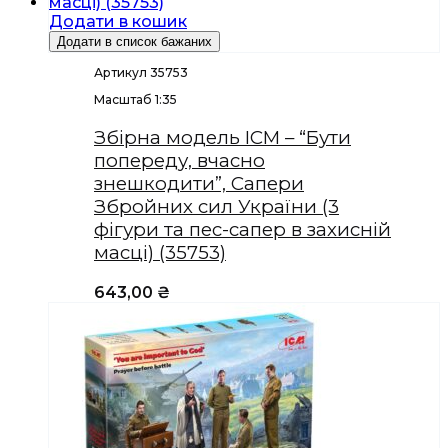
Додати в кошик
Додати в список бажаних
Артикул 35753
Масштаб 1:35
Збірна модель ICM – “Бути
попереду, вчасно
знешкодити”, Сапери
Збройних сил України (3
фігури та пес-сапер в захисній
масці) (35753)
643,00
₴