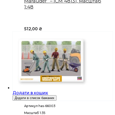
Marauder” – ICM 48131, масштаб
1:48
512,00
₴
Додати в кошик
Додати в список бажаних
Артикул has-66003
Масштаб 1:35