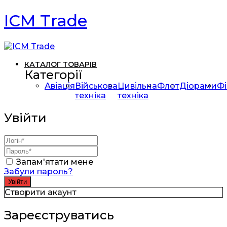
ICM Trade
КАТАЛОГ ТОВАРІВ
Категорії
Авіація
Військова
Цивільна
Флот
Діорами
Фі
техніка
техніка
Увійти
Запам'ятати мене
Забули пароль?
Створити акаунт
Зареєструватись