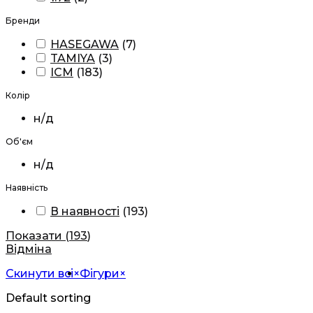
Бренди
HASEGAWA
(
7
)
TAMIYA
(
3
)
ICM
(
183
)
Колір
н/д
Об'єм
н/д
Наявність
В наявності
(
193
)
Показати
(
193
)
Відміна
Скинути всі
×
Фігури
×
Default sorting