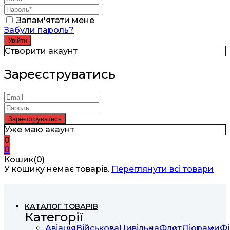
Запам'ятати мене
Забули пароль?
Створити акаунт
Зареєструватись
Уже маю акаунт
0
0
Кошик(0)
У кошику немає товарів.
Переглянути всі товари
КАТАЛОГ ТОВАРІВ
Категорії
Авіація
Військова
Цивільна
Флот
Діорами
Фі