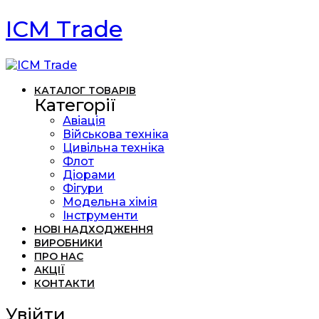
ICM Trade
КАТАЛОГ ТОВАРІВ
Категорії
Авіація
Військова техніка
Цивільна техніка
Флот
Діорами
Фігури
Модельна хімія
Інструменти
НОВІ НАДХОДЖЕННЯ
ВИРОБНИКИ
ПРО НАС
АКЦІЇ
КОНТАКТИ
Увійти