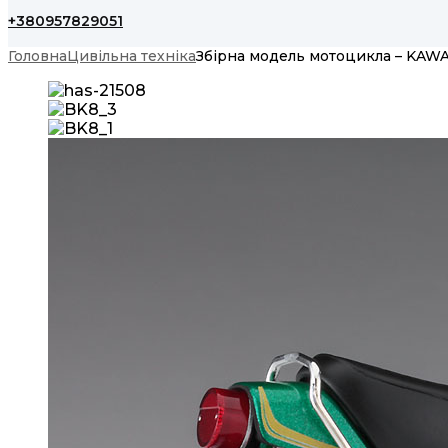
+380957829051
Головна
Цивільна техніка
Збірна модель мотоцикла – KAWA