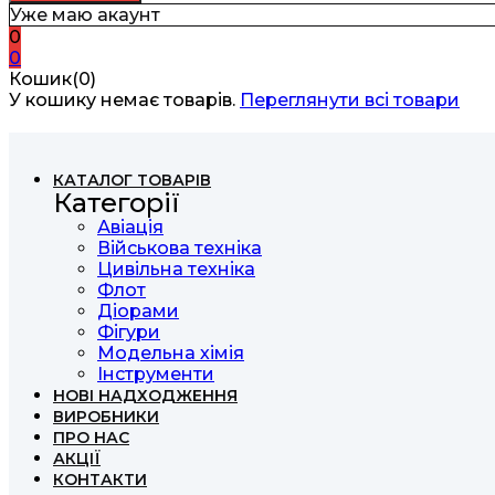
Уже маю акаунт
0
0
Кошик(0)
У кошику немає товарів.
Переглянути всі товари
КАТАЛОГ ТОВАРІВ
Категорії
Авіація
Військова техніка
Цивільна техніка
Флот
Діорами
Фігури
Модельна хімія
Інструменти
НОВІ НАДХОДЖЕННЯ
ВИРОБНИКИ
ПРО НАС
АКЦІЇ
КОНТАКТИ