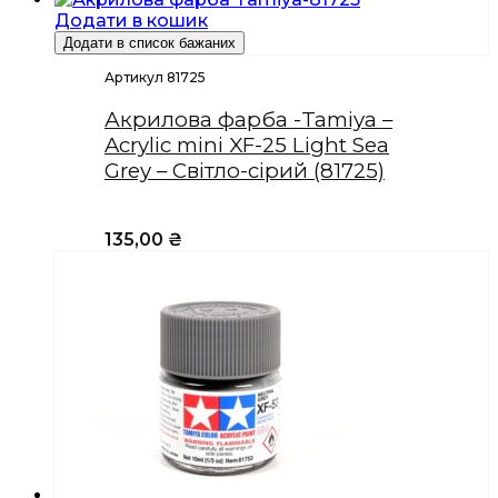
Додати в кошик
Додати в список бажаних
Артикул 81725
Акрилова фарба -Tamiya –
Acrylic mini XF-25 Light Sea
Grey – Світло-сірий (81725)
135,00
₴