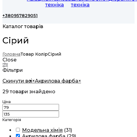
техніка
техніка
+380957829051
Каталог товарів
Сірий
Головна
Товар Колір
Сірий
Close
Фільтри
Скинути всі
×
Акрилова фарба
×
29
товари знайдено
Ціна
Категорія
Модельна хімія
(
31
)
Акрилова фарба
(
29
)