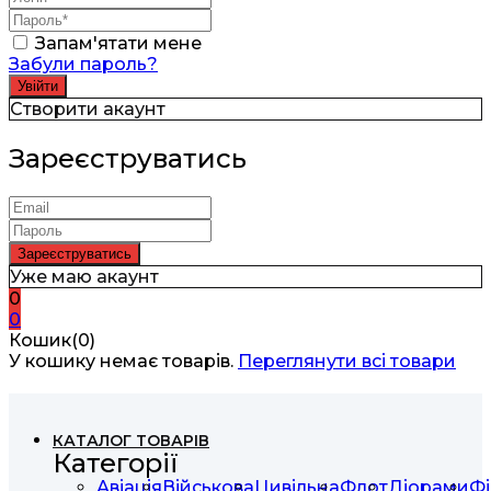
Запам'ятати мене
Забули пароль?
Створити акаунт
Зареєструватись
Уже маю акаунт
0
0
Кошик(0)
У кошику немає товарів.
Переглянути всі товари
КАТАЛОГ ТОВАРІВ
Категорії
Авіація
Військова
Цивільна
Флот
Діорами
Фі