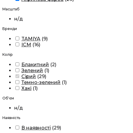
Масштаб
н/д
Бренди
TAMIYA
(
9
)
ICM
(
16
)
Колір
Блакитний
(
2
)
Зелений
(
1
)
Сірий
(
29
)
Темно-зелений
(
1
)
Хакі
(
1
)
Об'єм
н/д
Наявність
В наявності
(
29
)