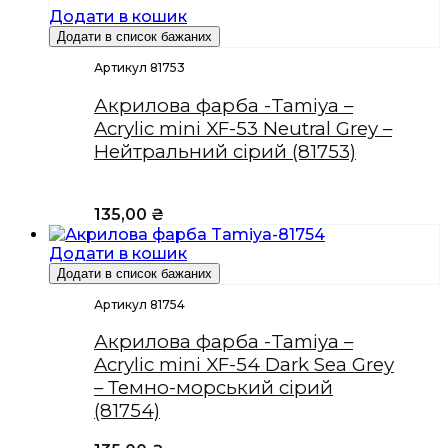
Додати в кошик
Додати в список бажаних
Артикул 81753
Акрилова фарба -Tamiya –
Acrylic mini XF-53 Neutral Grey –
Нейтральний сірий (81753)
135,00
₴
Додати в кошик
Додати в список бажаних
Артикул 81754
Акрилова фарба -Tamiya –
Acrylic mini XF-54 Dark Sea Grey
– Темно-морський сірий
(81754)