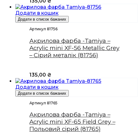
135,00
₴
Додати в кошик
Додати в список бажаних
Артикул 81756
Акрилова фарба -Tamiya –
Acrylic mini XF-56 Metallic Grey
– Сірий металік (81756)
135,00
₴
Додати в кошик
Додати в список бажаних
Артикул 81765
Акрилова фарба -Tamiya –
Acrylic mini XF-65 Field Grey –
Польовий сірий (81765)