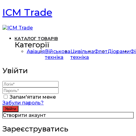
ICM Trade
КАТАЛОГ ТОВАРІВ
Категорії
Авіація
Військова
Цивільна
Флот
Діорами
Фі
техніка
техніка
Увійти
Запам'ятати мене
Забули пароль?
Створити акаунт
Зареєструватись