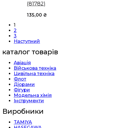
(81782)
135,00
₴
1
2
3
Наступний
каталог товарів
Авіація
Військова техніка
Цивільна техніка
Флот
Діорами
Фігури
Модельна хімія
Інструменти
Виробники
TAMIYA
HASEGAWA