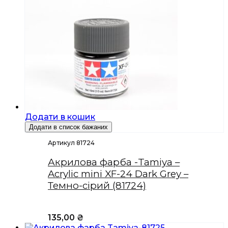
Додати в кошик
Додати в список бажаних
Артикул 81724
Акрилова фарба -Tamiya –
Acrylic mini XF-24 Dark Grey –
Темно-сірий (81724)
135,00
₴