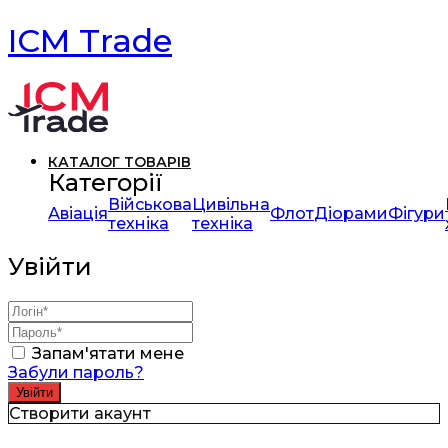
ICM Trade
КАТАЛОГ ТОВАРІВ
Категорії
Військова
Цивільна
Авіація
Флот
Діорами
Фігури
техніка
техніка
Увійти
Запам'ятати мене
Забули пароль?
Створити акаунт