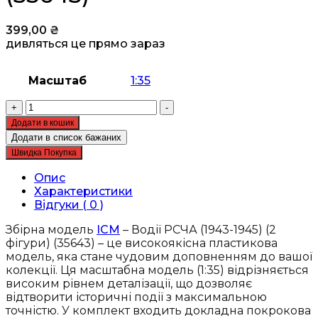
399,00
₴
дивляться це прямо зараз
Масштаб
1:35
Збірна
+
-
модель
Додати в кошик
ICM
Додати в список бажаних
-
Швидка Покупка
Водії
РСЧА
Опис
(1943-
Характеристики
1945)
Відгуки ( 0 )
(35643)
кількість
Збірна модель
ICM
– Водії РСЧА (1943-1945) (2
фігури) (35643) – це високоякісна пластикова
модель, яка стане чудовим доповненням до вашої
колекції. Ця масштабна модель (1:35) відрізняється
високим рівнем деталізації, що дозволяє
відтворити історичні події з максимальною
точністю. У комплект входить докладна покрокова