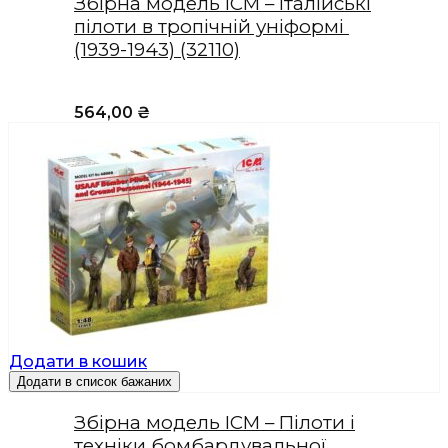
Збірна модель ICM – Італійські
пілоти в тропічній уніформі
(1939-1943) (32110)
564,00
₴
Додати в кошик
Додати в список бажаних
Збірна модель ICM – Пілоти і
техніки бомбардувальної