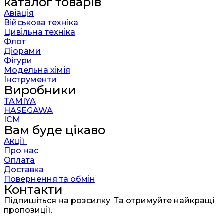
каталог товарів
Авіація
Військова техніка
Цивільна техніка
Флот
Діорами
Фігури
Модельна хімія
Інструменти
Виробники
TAMIYA
HASEGAWA
ICM
Вам буде цікаво
Акції
Про нас
Оплата
Доставка
Повернення та обмін
Контакти
Підпишіться на розсилку! Та отримуйте найкращі
пропозиції.