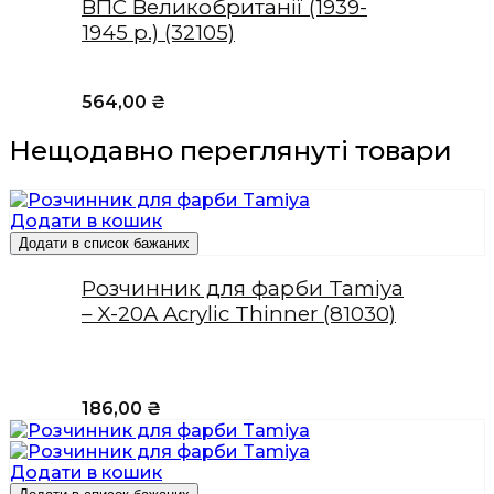
ВПС Великобританії (1939-
1945 р.) (32105)
564,00
₴
Нещодавно переглянуті товари
Додати в кошик
Додати в список бажаних
Розчинник для фарби Tamiya
– X-20A Acrylic Thinner (81030)
186,00
₴
Додати в кошик