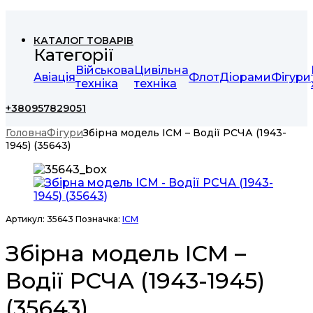
КАТАЛОГ ТОВАРІВ
Категорії
Військова
Цивільна
Авіація
Флот
Діорами
Фігури
техніка
техніка
+380957829051
Головна
Фігури
Збірна модель ICM – Водії РСЧА (1943-
1945) (35643)
Артикул:
35643
Позначка:
ICM
Збірна модель ICM –
Водії РСЧА (1943-1945)
(35643)