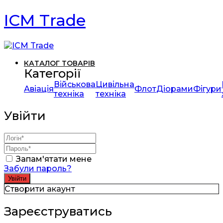
ICM Trade
КАТАЛОГ ТОВАРІВ
Категорії
Військова
Цивільна
Авіація
Флот
Діорами
Фігури
техніка
техніка
Увійти
Запам'ятати мене
Забули пароль?
Створити акаунт
Зареєструватись