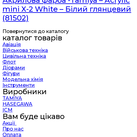
Акрилова фарба -Tamiya – Acrylic
mini X-2 White – Білий глянцевий
(81502)
Повернутися до каталогу
каталог товарів
Авіація
Військова техніка
Цивільна техніка
Флот
Діорами
Фігури
Модельна хімія
Інструменти
Виробники
TAMIYA
HASEGAWA
ICM
Вам буде цікаво
Акції
Про нас
Оплата