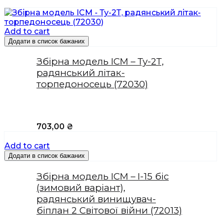
Add to cart
Додати в список бажаних
Збірна модель ICM – Ту-2Т,
радянський літак-
торпедоносець (72030)
703,00
₴
Add to cart
Додати в список бажаних
Збірна модель ICM – І-15 біс
(зимовий варіант),
радянський винищувач-
біплан 2 Світової війни (72013)