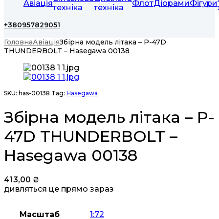
Авіація
Флот
Діорами
Фігури
техніка
техніка
+380957829051
Головна
Авіація
Збірна модель літака – P-47D
THUNDERBOLT – Hasegawa 00138
SKU:
has-00138
Tag:
Hasegawa
Збірна модель літака – P-
47D THUNDERBOLT –
Hasegawa 00138
413,00
₴
дивляться це прямо зараз
Масштаб
1:72