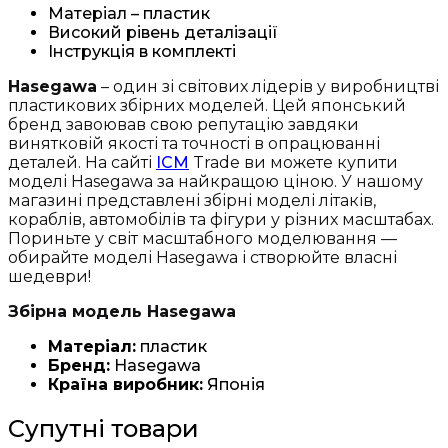
Матеріал – пластик
Високий рівень деталізації
Інструкція в комплекті
Hasegawa
– один зі світових лідерів у виробництві
пластикових збірних моделей. Цей японський
бренд завоював свою репутацію завдяки
винятковій якості та точності в опрацюванні
деталей. На сайті
ICM
Trade ви можете купити
моделі Hasegawa за найкращою ціною. У нашому
магазині представлені збірні моделі літаків,
кораблів, автомобілів та фігури у різних масштабах.
Пориньте у світ масштабного моделювання —
обирайте моделі Hasegawa і створюйте власні
шедеври!
Збірна модель Hasegawa
Матеріал:
пластик
Бренд:
Hasegawa
Країна виробник:
Японія
Супутні товари