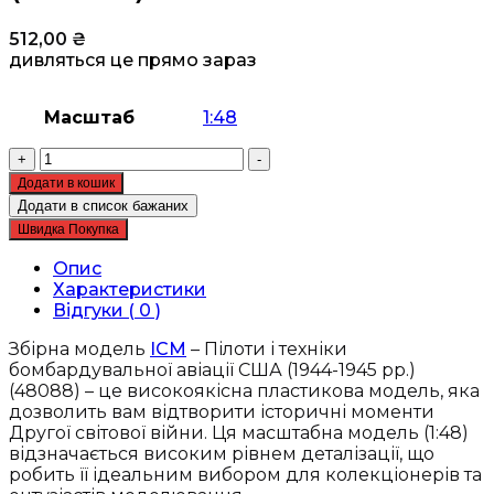
512,00
₴
дивляться це прямо зараз
Масштаб
1:48
Збірна
+
-
модель
Додати в кошик
ICM
Додати в список бажаних
-
Швидка Покупка
Пілоти
і
Опис
техніки
Характеристики
бомбардувальної
Відгуки ( 0 )
авіації
США
Збірна модель
ICM
– Пілоти і техніки
(1944-
бомбардувальної авіації США (1944-1945 рр.)
1945
(48088) – це високоякісна пластикова модель, яка
рр.)
дозволить вам відтворити історичні моменти
(48088)
Другої світової війни. Ця масштабна модель (1:48)
кількість
відзначається високим рівнем деталізації, що
робить її ідеальним вибором для колекціонерів та