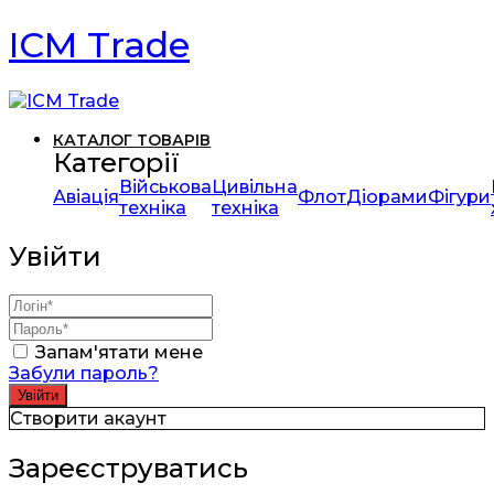
ICM Trade
КАТАЛОГ ТОВАРІВ
Категорії
Військова
Цивільна
Авіація
Флот
Діорами
Фігури
техніка
техніка
Увійти
Запам'ятати мене
Забули пароль?
Створити акаунт
Зареєструватись