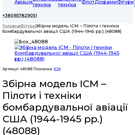
Авіація
Флот
Діорами
Фігури
техніка
техніка
+380957829051
Головна
Фігури
Збірна модель ICM – Пілоти і техніки
бомбардувальної авіації США (1944-1945 рр.) (48088)
Артикул:
48088
Позначка:
ICM
Збірна модель ICM –
Пілоти і техніки
бомбардувальної авіації
США (1944-1945 рр.)
(48088)