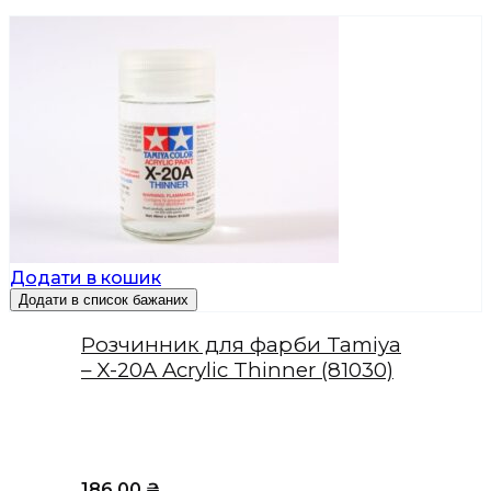
Додати в кошик
Додати в список бажаних
Розчинник для фарби Tamiya
– X-20A Acrylic Thinner (81030)
186,00
₴