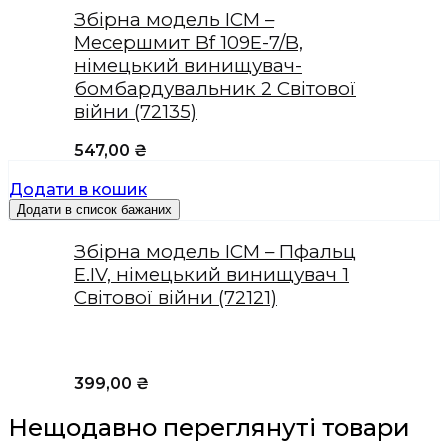
Збірна модель ICM –
Месершмит Bf 109E-7/B,
німецький винищувач-
бомбардувальник 2 Світової
війни (72135)
547,00
₴
Додати в кошик
Додати в список бажаних
Збірна модель ICM – Пфальц
Е.IV, німецький винищувач 1
Світової війни (72121)
399,00
₴
Нещодавно переглянуті товари