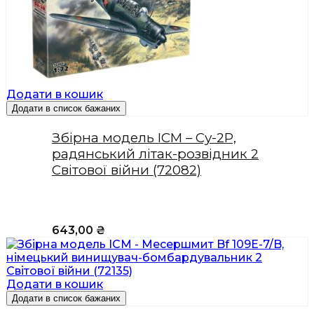
Додати в кошик
Додати в список бажаних
Збірна модель ICM – Су-2Р,
радянський літак-розвідник 2
Світової війни (72082)
643,00
₴
Додати в кошик
Додати в список бажаних