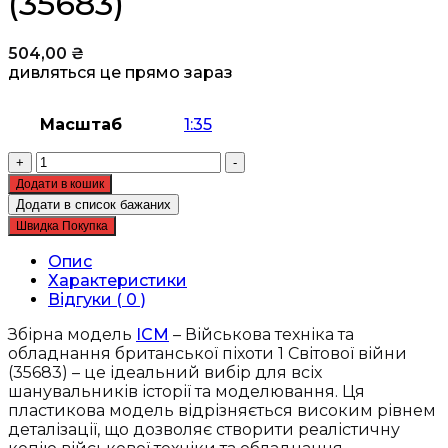
(35683)
504,00
₴
дивляться це прямо зараз
Масштаб
1:35
Збірна
+
-
модель
Додати в кошик
ICM
Додати в список бажаних
-
Швидка Покупка
Військова
техніка
Опис
та
Характеристики
обладнання
Відгуки ( 0 )
британської
піхоти
Збірна модель
ICM
– Військова техніка та
1
обладнання британської піхоти 1 Світової війни
Світової
(35683) – це ідеальний вибір для всіх
війни
шанувальників історії та моделювання. Ця
(35683)
пластикова модель відрізняється високим рівнем
кількість
деталізації, що дозволяє створити реалістичну