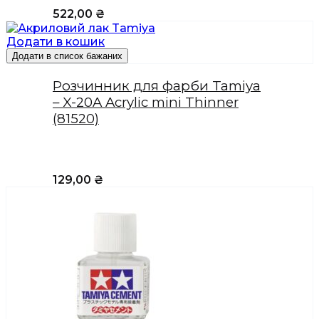
522,00
₴
Додати в кошик
Додати в список бажаних
Розчинник для фарби Tamiya
– X-20A Acrylic mini Thinner
(81520)
129,00
₴