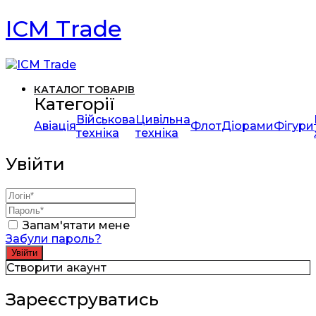
ICM Trade
КАТАЛОГ ТОВАРІВ
Категорії
Військова
Цивільна
Авіація
Флот
Діорами
Фігури
техніка
техніка
Увійти
Запам'ятати мене
Забули пароль?
Створити акаунт
Зареєструватись