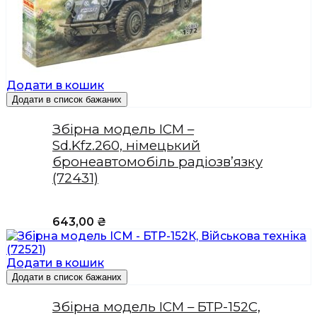
Додати в кошик
Додати в список бажаних
Збірна модель ICM –
Sd.Kfz.260, німецький
бронеавтомобіль радіозв’язку
(72431)
643,00
₴
Додати в кошик
Додати в список бажаних
Збірна модель ICM – БТР-152С,