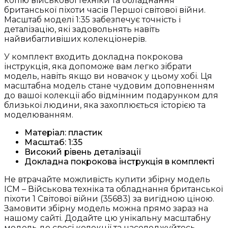
копію військової техніки та обладнання
британської піхоти часів Першої світової війни.
Масштаб моделі 1:35 забезпечує точність і
деталізацію, які задовольнять навіть
найвибагливіших колекціонерів.
У комплект входить докладна покрокова
інструкція, яка допоможе вам легко зібрати
модель, навіть якщо ви новачок у цьому хобі. Ця
масштабна модель стане чудовим доповненням
до вашої колекції або відмінним подарунком для
близької людини, яка захоплюється історією та
моделюванням.
Матеріал: пластик
Масштаб: 1:35
Високий рівень деталізації
Докладна покрокова інструкція в комплекті
Не втрачайте можливість купити збірну модель
ICM – Військова техніка та обладнання британської
піхоти 1 Світової війни (35683) за вигідною ціною.
Замовити збірну модель можна прямо зараз на
нашому сайті. Додайте цю унікальну масштабну
модель до своєї колекції та насолоджуйтесь