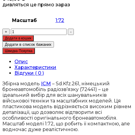
дивляться це прямо зараз
Масштаб
1:72
Збірна
+
-
модель
Додати в кошик
ICM
Додати в список бажаних
-
Швидка Покупка
Sd.Kfz.261,
німецький
Опис
бронеавтомобіль
Характеристики
радіозв'язку
Відгуки ( 0 )
(72441)
кількість
Збірна модель
ICM
– Sd.Kfz.261, німецький
бронеавтомобіль радіозв’язку (72441) – це
ідеальний вибір для всіх шанувальників
військової техніки та масштабних моделей. Ця
пластикова модель відрізняється високим рівнем
деталізації, що дозволяє відтворити всі
особливості оригінального бронеавтомобіля.
Масштаб моделі 1:72, що робить її компактною, але
водночас дуже реалістичною.