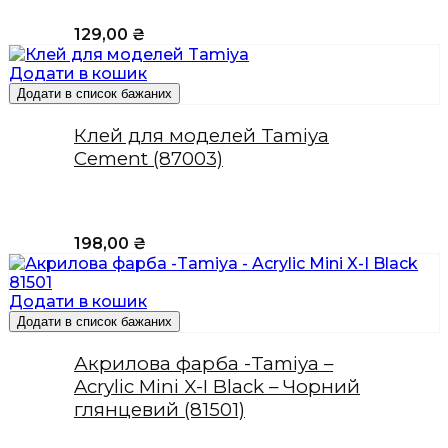
129,00
₴
Додати в кошик
Додати в список бажаних
Клей для моделей Tamiya
Cement (87003)
198,00
₴
Додати в кошик
Додати в список бажаних
Акрилова фарба -Tamiya –
Acrylic Mini X-I Black – Чорний
глянцевий (81501)