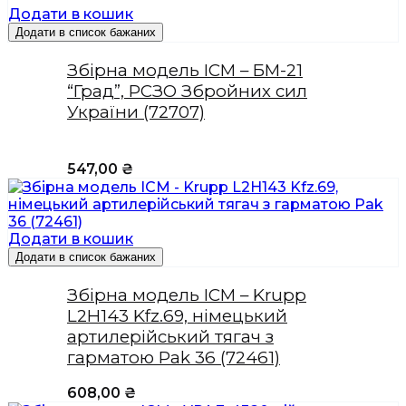
Додати в кошик
Додати в список бажаних
Збірна модель ICM – БМ-21
“Град”, РСЗО Збройних сил
України (72707)
547,00
₴
Додати в кошик
Додати в список бажаних
Збірна модель ICM – Krupp
L2H143 Kfz.69, німецький
артилерійський тягач з
гарматою Pak 36 (72461)
608,00
₴