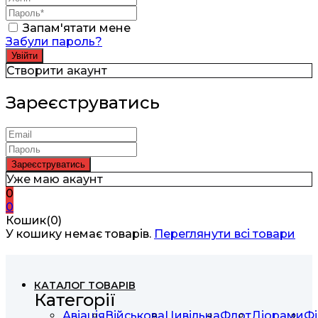
Запам'ятати мене
Забули пароль?
Створити акаунт
Зареєструватись
Уже маю акаунт
0
0
Кошик(0)
У кошику немає товарів.
Переглянути всі товари
КАТАЛОГ ТОВАРІВ
Категорії
Авіація
Військова
Цивільна
Флот
Діорами
Фі