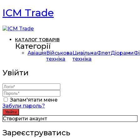
ICM Trade
КАТАЛОГ ТОВАРІВ
Категорії
Авіація
Військова
Цивільна
Флот
Діорами
Фі
техніка
техніка
Увійти
Запам'ятати мене
Забули пароль?
Створити акаунт
Зареєструватись