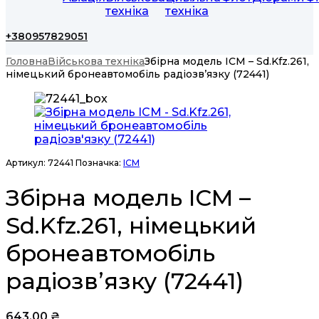
техніка
техніка
+380957829051
Головна
Військова техніка
Збірна модель ICM – Sd.Kfz.261,
німецький бронеавтомобіль радіозв’язку (72441)
Артикул:
72441
Позначка:
ICM
Збірна модель ICM –
Sd.Kfz.261, німецький
бронеавтомобіль
радіозв’язку (72441)
643,00
₴