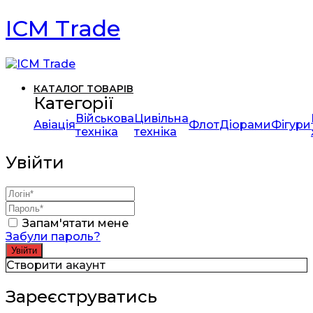
ICM Trade
КАТАЛОГ ТОВАРІВ
Категорії
Військова
Цивільна
Авіація
Флот
Діорами
Фігури
техніка
техніка
Увійти
Запам'ятати мене
Забули пароль?
Створити акаунт
Зареєструватись