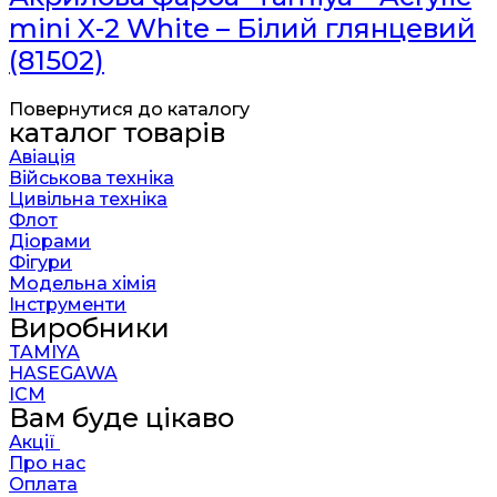
mini X-2 White – Білий глянцевий
(81502)
Повернутися до каталогу
каталог товарів
Авіація
Військова техніка
Цивільна техніка
Флот
Діорами
Фігури
Модельна хімія
Інструменти
Виробники
TAMIYA
HASEGAWA
ICM
Вам буде цікаво
Акції
Про нас
Оплата