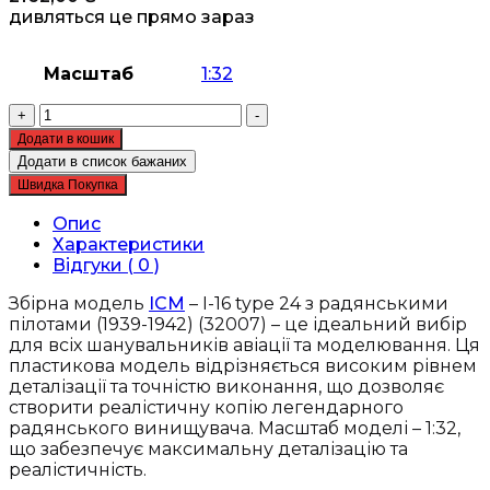
дивляться це прямо зараз
Масштаб
1:32
Збірна
+
-
модель
Додати в кошик
ICM
Додати в список бажаних
-
Швидка Покупка
I-
16
Опис
type
Характеристики
24
Відгуки ( 0 )
з
радянськими
Збірна модель
ICM
– I-16 type 24 з радянськими
пілотами
пілотами (1939-1942) (32007) – це ідеальний вибір
(1939-
для всіх шанувальників авіації та моделювання. Ця
1942)
пластикова модель відрізняється високим рівнем
(32007)
деталізації та точністю виконання, що дозволяє
кількість
створити реалістичну копію легендарного
радянського винищувача. Масштаб моделі – 1:32,
що забезпечує максимальну деталізацію та
реалістичність.