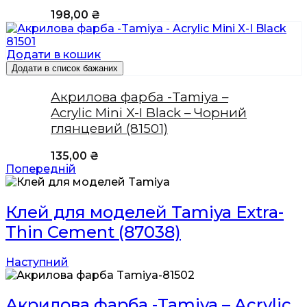
198,00
₴
Додати в кошик
Додати в список бажаних
Акрилова фарба -Tamiya –
Acrylic Mini X-I Black – Чорний
глянцевий (81501)
135,00
₴
Попередній
Клей для моделей Tamiya Extra-
Thin Cement (87038)
Наступний
Акрилова фарба -Tamiya – Acrylic