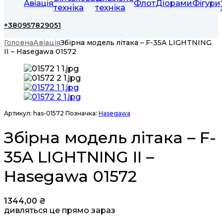
Авіація
Флот
Діорами
Фігури
техніка
техніка
+380957829051
Головна
Авіація
Збірна модель літака – F-35A LIGHTNING
II – Hasegawa 01572
Артикул:
has-01572
Позначка:
Hasegawa
Збірна модель літака – F-
35A LIGHTNING II –
Hasegawa 01572
1344,00
₴
дивляться це прямо зараз