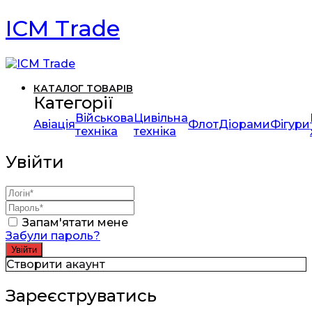
ICM Trade
КАТАЛОГ ТОВАРІВ
Категорії
Військова
Цивільна
Авіація
Флот
Діорами
Фігури
техніка
техніка
Увійти
Запам'ятати мене
Забули пароль?
Створити акаунт
Зареєструватись