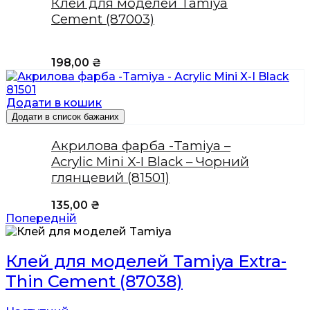
Клей для моделей Tamiya
Cement (87003)
198,00
₴
Додати в кошик
Додати в список бажаних
Акрилова фарба -Tamiya –
Acrylic Mini X-I Black – Чорний
глянцевий (81501)
135,00
₴
Попередній
Клей для моделей Tamiya Extra-
Thin Cement (87038)