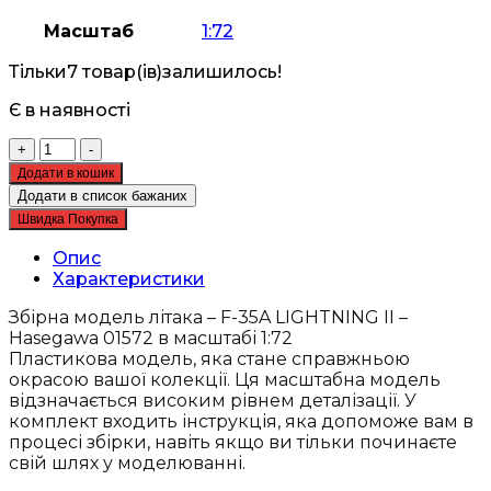
Масштаб
1:72
Тільки
7 товар(ів)
залишилось!
Є в наявності
Збірна
+
-
модель
Додати в кошик
літака
Додати в список бажаних
-
Швидка Покупка
F-
35A
Опис
LIGHTNING
Характеристики
II
-
Збірна модель літака – F-35A LIGHTNING II –
Hasegawa
Hasegawa 01572 в масштабі 1:72
01572
Пластикова модель, яка стане справжньою
кількість
окрасою вашої колекції. Ця масштабна модель
відзначається високим рівнем деталізації. У
комплект входить інструкція, яка допоможе вам в
процесі збірки, навіть якщо ви тільки починаєте
свій шлях у моделюванні.