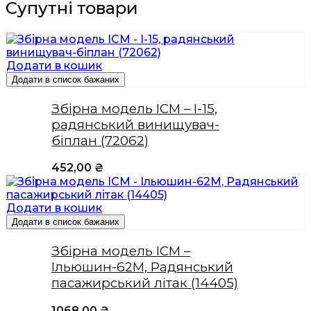
Супутні товари
Додати в кошик
Додати в список бажаних
Збірна модель ICM – І-15,
радянський винищувач-
біплан (72062)
452,00
₴
Додати в кошик
Додати в список бажаних
Збірна модель ICM –
Ільюшин-62М, Радянський
пасажирський літак (14405)
1068,00
₴