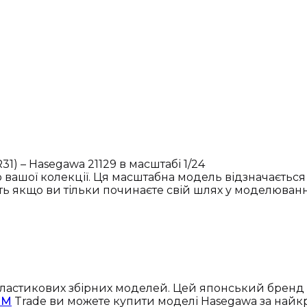
1) – Hasegawa 21129 в масштабі 1/24
вашої колекції. Ця масштабна модель відзначається 
іть якщо ви тільки починаєте свій шлях у моделюванн
і пластикових збірних моделей. Цей японський брен
CM
Trade ви можете купити моделі Hasegawa за найк