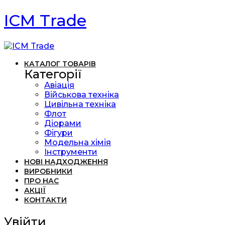
ICM Trade
КАТАЛОГ ТОВАРІВ
Категорії
Авіація
Військова техніка
Цивільна техніка
Флот
Діорами
Фігури
Модельна хімія
Інструменти
НОВІ НАДХОДЖЕННЯ
ВИРОБНИКИ
ПРО НАС
АКЦІЇ
КОНТАКТИ
Увійти