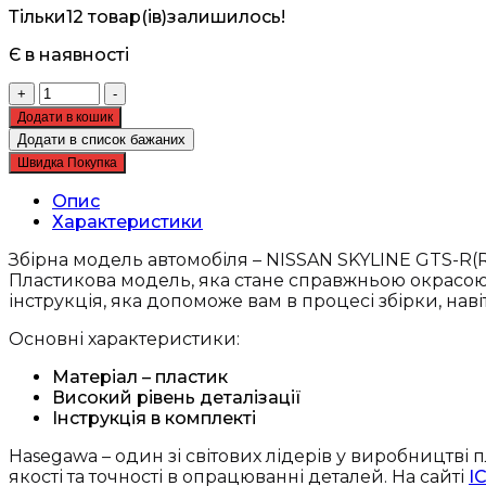
Тільки
12 товар(ів)
залишилось!
Є в наявності
Збірна
+
-
модель
Додати в кошик
автомобіля
Додати в список бажаних
-
Швидка Покупка
NISSAN
SKYLINE
Опис
GTS-
Характеристики
R(R31)
-
Збірна модель автомобіля – NISSAN SKYLINE GTS-R(R3
Hasegawa
Пластикова модель, яка стане справжньою окрасою 
21129
інструкція, яка допоможе вам в процесі збірки, нав
кількість
Основні характеристики:
Матеріал – пластик
Високий рівень деталізації
Інструкція в комплекті
Hasegawa – один зі світових лідерів у виробництв
якості та точності в опрацюванні деталей. На сайті
I