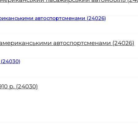
 з американськими автоспортсменами (24026)
10 р. (24030)