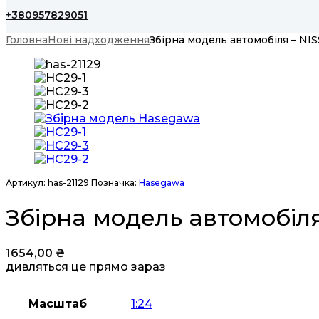
+380957829051
Головна
Нові надходження
Збірна модель автомобіля – NI
Артикул:
has-21129
Позначка:
Hasegawa
Збірна модель автомобіля
1654,00
₴
дивляться це прямо зараз
Масштаб
1:24