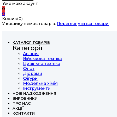
Уже маю акаунт
0
0
Кошик(0)
У кошику немає товарів.
Переглянути всі товари
КАТАЛОГ ТОВАРІВ
Категорії
Авіація
Військова техніка
Цивільна техніка
Флот
Діорами
Фігури
Модельна хімія
Інструменти
НОВІ НАДХОДЖЕННЯ
ВИРОБНИКИ
ПРО НАС
АКЦІЇ
КОНТАКТИ