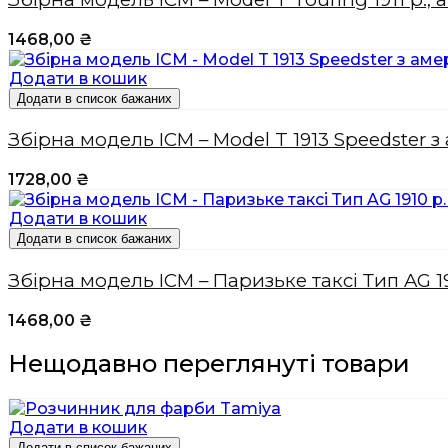
1468,00
₴
Додати в кошик
Додати в список бажаних
Збірна модель ICM – Model T 1913 Speedster
1728,00
₴
Додати в кошик
Додати в список бажаних
Збірна модель ICM – Паризьке таксі Тип AG 19
1468,00
₴
Нещодавно переглянуті товари
Додати в кошик
Додати в список бажаних