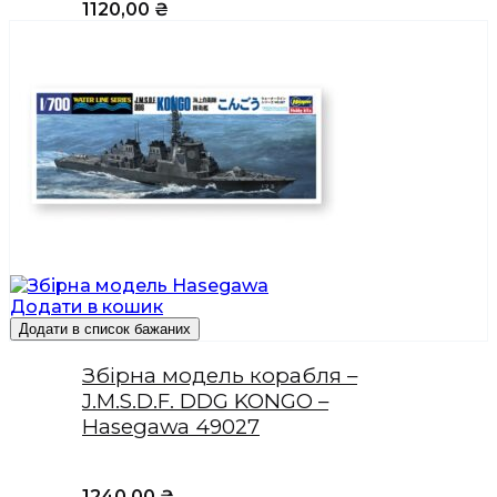
1120,00
₴
Додати в кошик
Додати в список бажаних
Збірна модель корабля –
J.M.S.D.F. DDG KONGO –
Hasegawa 49027
1240,00
₴