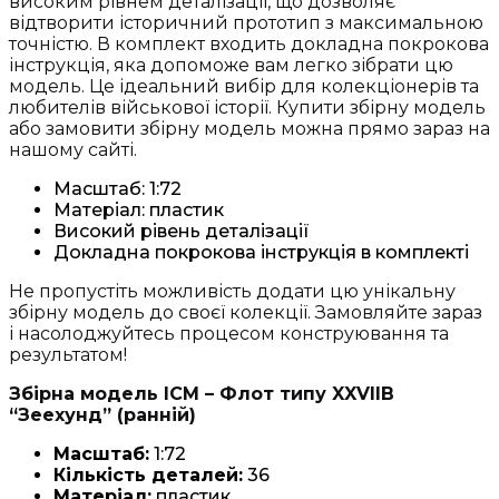
високим рівнем деталізації, що дозволяє
війни
відтворити історичний прототип з максимальною
(S.006)
точністю. В комплект входить докладна покрокова
кількість
інструкція, яка допоможе вам легко зібрати цю
модель. Це ідеальний вибір для колекціонерів та
любителів військової історії. Купити збірну модель
або замовити збірну модель можна прямо зараз на
нашому сайті.
Масштаб: 1:72
Матеріал: пластик
Високий рівень деталізації
Докладна покрокова інструкція в комплекті
Не пропустіть можливість додати цю унікальну
збірну модель до своєї колекції. Замовляйте зараз
і насолоджуйтесь процесом конструювання та
результатом!
Збірна модель ICM – Флот типу XXVIIB
“Зеехунд” (ранній)
Масштаб:
1:72
Кількість деталей:
36
Матеріал:
пластик