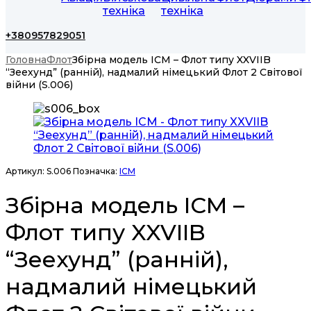
техніка
техніка
+380957829051
Головна
Флот
Збірна модель ICM – Флот типу XXVIIB
“Зеехунд” (ранній), надмалий німецький Флот 2 Світової
війни (S.006)
Артикул:
S.006
Позначка:
ICM
Збірна модель ICM –
Флот типу XXVIIB
“Зеехунд” (ранній),
надмалий німецький