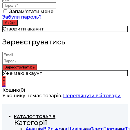
Запам'ятати мене
Забули пароль?
Створити акаунт
Зареєструватись
Уже маю акаунт
0
0
Кошик(0)
У кошику немає товарів.
Переглянути всі товари
КАТАЛОГ ТОВАРІВ
Категорії
Авіація
Військова
Цивільна
Флот
Діорами
Фі