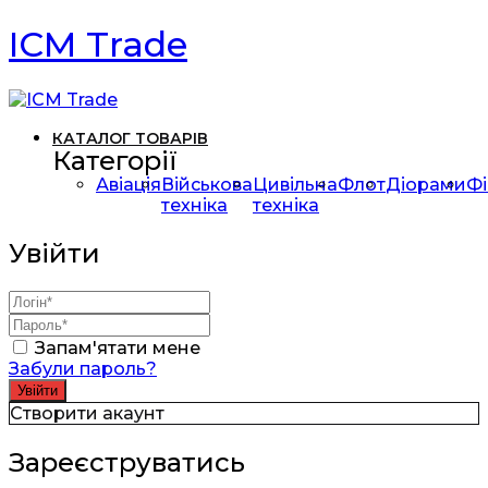
ICM Trade
КАТАЛОГ ТОВАРІВ
Категорії
Авіація
Військова
Цивільна
Флот
Діорами
Фі
техніка
техніка
Увійти
Запам'ятати мене
Забули пароль?
Створити акаунт
Зареєструватись