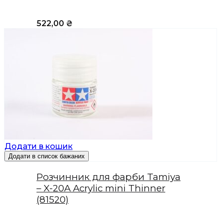
522,00
₴
Додати в кошик
Додати в список бажаних
Розчинник для фарби Tamiya
– X-20A Acrylic mini Thinner
(81520)