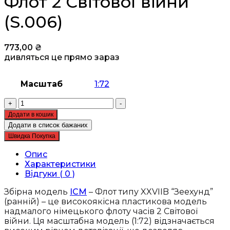
Флот 2 Світової війни
(S.006)
773,00
₴
дивляться це прямо зараз
Масштаб
1:72
Збірна
+
-
модель
Додати в кошик
ICM
Додати в список бажаних
-
Швидка Покупка
Флот
типу
Опис
XXVIIB
Характеристики
“Зеехунд”
Відгуки ( 0 )
(ранній),
надмалий
Збірна модель
ICM
– Флот типу XXVIIB “Зеехунд”
німецький
(ранній) – це високоякісна пластикова модель
Флот
надмалого німецького флоту часів 2 Світової
2
війни. Ця масштабна модель (1:72) відзначається
Світової