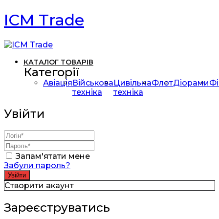
ICM Trade
КАТАЛОГ ТОВАРІВ
Категорії
Авіація
Військова
Цивільна
Флот
Діорами
Фі
техніка
техніка
Увійти
Запам'ятати мене
Забули пароль?
Створити акаунт
Зареєструватись