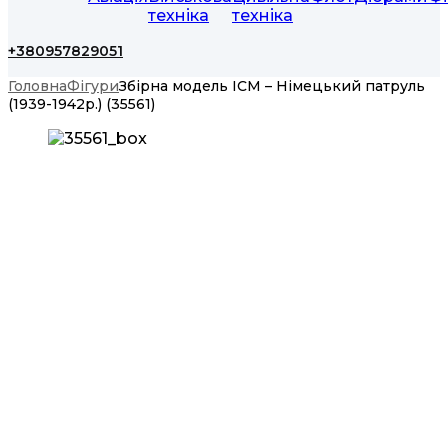
техніка
техніка
+380957829051
Головна
Фігури
Збірна модель ICM – Німецький патруль
(1939-1942р.) (35561)