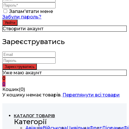
Запам'ятати мене
Забули пароль?
Створити акаунт
Зареєструватись
Уже маю акаунт
0
0
Кошик(0)
У кошику немає товарів.
Переглянути всі товари
КАТАЛОГ ТОВАРІВ
Категорії
Авіація
Військова
Цивільна
Флот
Діорами
Фі