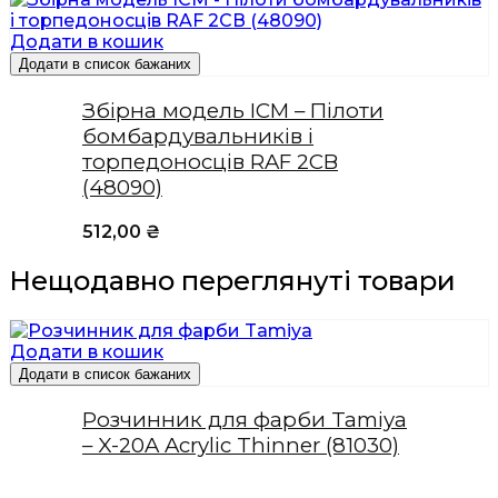
Додати в кошик
Додати в список бажаних
Збірна модель ICM – Пілоти
бомбардувальників і
торпедоносців RAF 2СВ
(48090)
512,00
₴
Нещодавно переглянуті товари
Додати в кошик
Додати в список бажаних
Розчинник для фарби Tamiya
– X-20A Acrylic Thinner (81030)