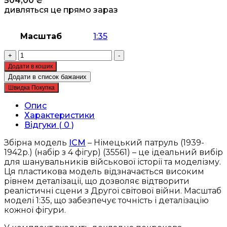
504,00
₴
дивляться це прямо зараз
Масштаб
1:35
Збірна
+
-
модель
Додати в кошик
ICM
Додати в список бажаних
-
Швидка Покупка
Німецький
патруль
Опис
(1939-
Характеристики
1942р.)
Відгуки ( 0 )
(35561)
кількість
Збірна модель
ICM
– Німецький патруль (1939-
1942р.) (набір з 4 фігур) (35561) – це ідеальний вибір
для шанувальників військової історії та моделізму.
Ця пластикова модель відзначається високим
рівнем деталізації, що дозволяє відтворити
реалістичні сцени з Другої світової війни. Масштаб
моделі 1:35, що забезпечує точність і деталізацію
кожної фігури.