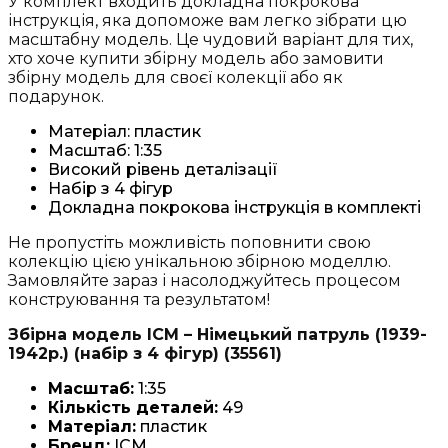
У комплект входить докладна покрокова
інструкція, яка допоможе вам легко зібрати цю
масштабну модель. Це чудовий варіант для тих,
хто хоче купити збірну модель або замовити
збірну модель для своєї колекції або як
подарунок.
Матеріал: пластик
Масштаб: 1:35
Високий рівень деталізації
Набір з 4 фігур
Докладна покрокова інструкція в комплекті
Не пропустіть можливість поповнити свою
колекцію цією унікальною збірною моделлю.
Замовляйте зараз і насолоджуйтесь процесом
конструювання та результатом!
Збірна модель ICM – Німецький патруль (1939-
1942р.) (набір з 4 фігур) (35561)
Масштаб:
1:35
Кількість деталей:
49
Матеріал:
пластик
Бренд:
ICM