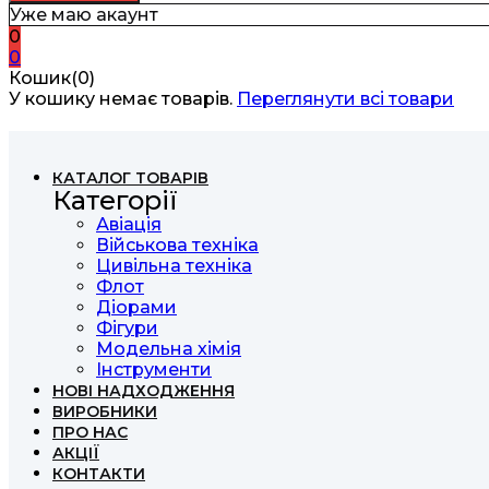
Уже маю акаунт
0
0
Кошик(0)
У кошику немає товарів.
Переглянути всі товари
КАТАЛОГ ТОВАРІВ
Категорії
Авіація
Військова техніка
Цивільна техніка
Флот
Діорами
Фігури
Модельна хімія
Інструменти
НОВІ НАДХОДЖЕННЯ
ВИРОБНИКИ
ПРО НАС
АКЦІЇ
КОНТАКТИ