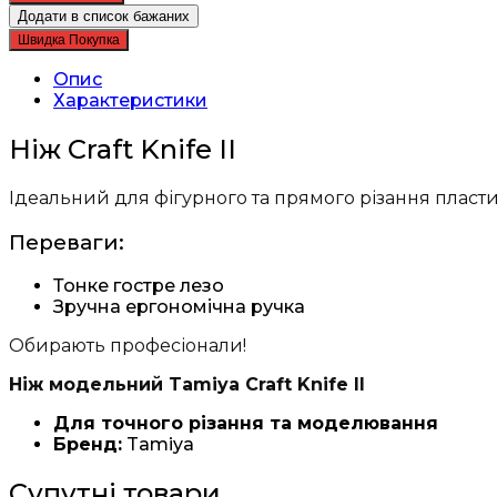
Tamiya
Додати в список бажаних
Craft
Швидка Покупка
Knife
II
Опис
кількість
Характеристики
Ніж Craft Knife II
Ідеальний для фігурного та прямого різання пластику
Переваги:
Тонке гостре лезо
Зручна ергономічна ручка
Обирають професіонали!
Ніж модельний Tamiya Craft Knife II
Для точного різання та моделювання
Бренд:
Tamiya
Супутні товари