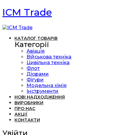
ICM Trade
КАТАЛОГ ТОВАРІВ
Категорії
Авіація
Військова техніка
Цивільна техніка
Флот
Діорами
Фігури
Модельна хімія
Інструменти
НОВІ НАДХОДЖЕННЯ
ВИРОБНИКИ
ПРО НАС
АКЦІЇ
КОНТАКТИ
Увійти