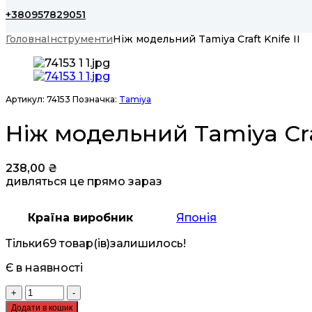
+380957829051
Головна
Інструменти
Ніж модельний Tamiya Craft Knife II
Артикул:
74153
Позначка:
Tamiya
Ніж модельний Tamiya Craf
238,00
₴
дивляться це прямо зараз
Країна виробник
Японія
Тільки
69 товар(ів)
залишилось!
Є в наявності
Ніж
+
-
модельний
Додати в кошик