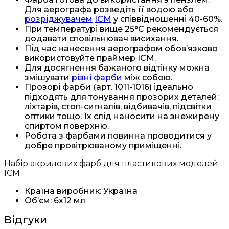
Для аерографа розведіть її водою або
розріджувачем
ICM
у співвідношенні 40-60%.
При температурі вище 25°C рекомендується
додавати сповільнювач висихання.
Під час нанесення аерографом обов’язково
використовуйте праймер ICM.
Для досягнення бажаного відтінку можна
змішувати
різні фарби
між собою.
Прозорі фарби (арт. 1011-1016) ідеально
підходять для тонування прозорих деталей:
ліхтарів, стоп-сигналів, відбивачів, підсвітки
оптики тощо. Їх слід наносити на знежирену
спиртом поверхню.
Робота з фарбами повинна проводитися у
добре провітрюваному приміщенні.
Набір акрилових фарб для пластикових моделей
ICM
Країна виробник: Україна
Об’єм: 6х12 мл
Відгуки