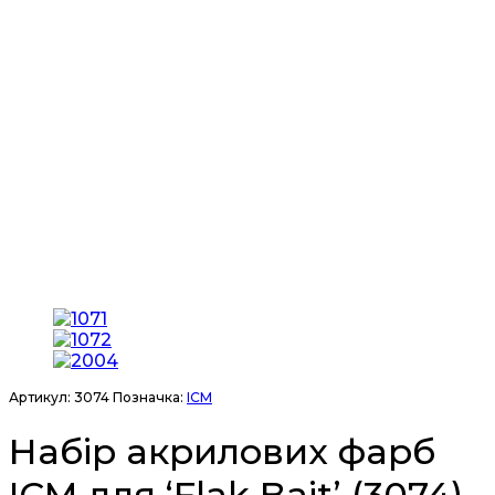
Артикул:
3074
Позначка:
ICM
Набір акрилових фарб
ICM для ‘Flak Bait’ (3074)