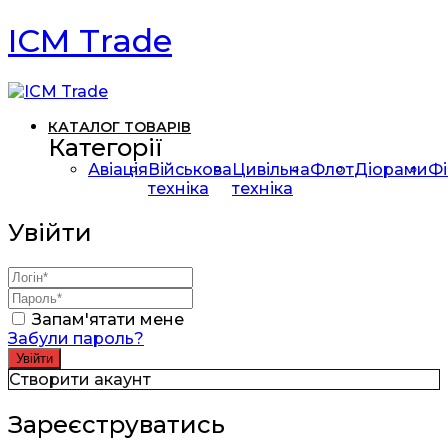
ICM Trade
КАТАЛОГ ТОВАРІВ
Категорії
Авіація
Військова
Цивільна
Флот
Діорами
Фі
техніка
техніка
Увійти
Запам'ятати мене
Забули пароль?
Створити акаунт
Зареєструватись