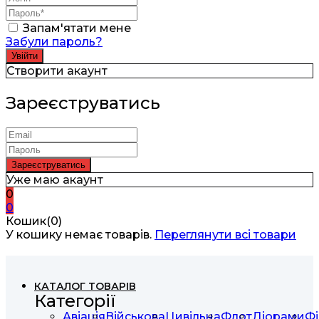
Запам'ятати мене
Забули пароль?
Створити акаунт
Зареєструватись
Уже маю акаунт
0
0
Кошик(0)
У кошику немає товарів.
Переглянути всі товари
КАТАЛОГ ТОВАРІВ
Категорії
Авіація
Військова
Цивільна
Флот
Діорами
Фі