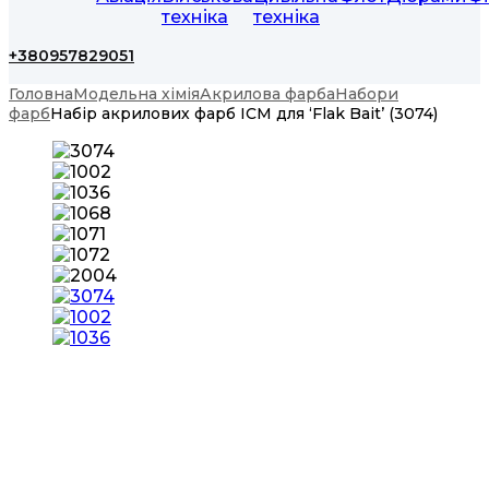
техніка
техніка
+380957829051
Головна
Модельна хімія
Акрилова фарба
Набори
фарб
Набір акрилових фарб ICM для ‘Flak Bait’ (3074)