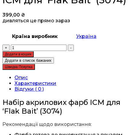
399,00
₴
дивляться це прямо зараз
Країна виробник
Україна
Набір
+
-
акрилових
Додати в кошик
фарб
Додати в список бажаних
ICM
Швидка Покупка
для
‘Flak
Опис
Bait’
Характеристики
(3074)
Відгуки ( 0 )
кількість
Набір акрилових фарб ICM для
‘Flak Bait’ (3074)
Рекомендації щодо використання:
Фарба готова до використання з пензлем.