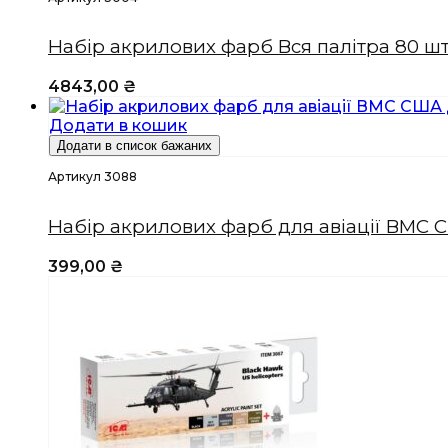
Набір акрилових фарб Вся палітра 80 шт.
4843,00
₴
Додати в кошик
Додати в список бажаних
Артикул 3088
Набір акрилових фарб для авіації ВМС 
399,00
₴