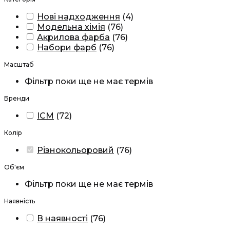
Нові надходження
(
4
)
Модельна хімія
(
76
)
Акрилова фарба
(
76
)
Набори фарб
(
76
)
Масштаб
Фільтр поки ще не має термів
Бренди
ICM
(
72
)
Колір
Різнокольоровий
(
76
)
Об'єм
Фільтр поки ще не має термів
Наявність
В наявності
(
76
)