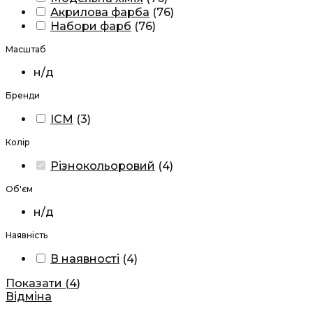
Акрилова фарба
(
76
)
Набори фарб
(
76
)
Масштаб
н/д
Бренди
ICM
(
3
)
Колір
Різнокольоровий
(
4
)
Об'єм
н/д
Наявність
В наявності
(
4
)
Показати
(
4
)
Відміна