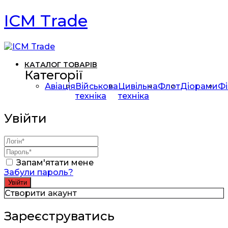
ICM Trade
КАТАЛОГ ТОВАРІВ
Категорії
Авіація
Військова
Цивільна
Флот
Діорами
Фі
техніка
техніка
Увійти
Запам'ятати мене
Забули пароль?
Створити акаунт
Зареєструватись