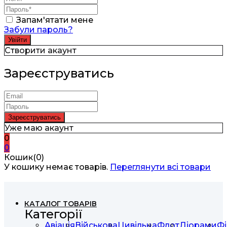
Запам'ятати мене
Забули пароль?
Створити акаунт
Зареєструватись
Уже маю акаунт
0
0
Кошик(0)
У кошику немає товарів.
Переглянути всі товари
КАТАЛОГ ТОВАРІВ
Категорії
Авіація
Військова
Цивільна
Флот
Діорами
Фі