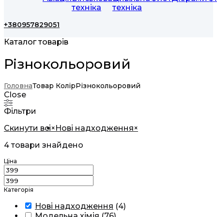
техніка
техніка
+380957829051
Каталог товарів
Різнокольоровий
Головна
Товар Колір
Різнокольоровий
Close
Фільтри
Скинути всі
×
Нові надходження
×
4
товари знайдено
Ціна
Категорія
Нові надходження
(
4
)
Модельна хімія
(
76
)