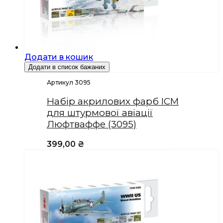
Додати в кошик
Додати в список бажаних
Артикул 3095
Набір акрилових фарб ICM
для штурмової авіації
Люфтваффе (3095)
399,00
₴