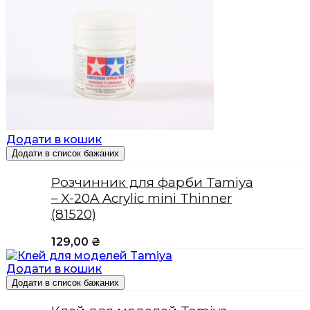
Додати в кошик
Додати в список бажаних
Розчинник для фарби Tamiya
– X-20A Acrylic mini Thinner
(81520)
129,00
₴
Додати в кошик
Додати в список бажаних