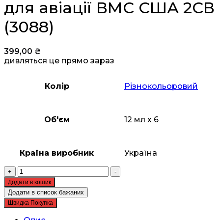
для авіації ВМС США 2СВ
(3088)
399,00
₴
дивляться це прямо зараз
Колір
Різнокольоровий
Об'єм
12 мл х 6
Країна виробник
Україна
Набір
+
-
акрилових
Додати в кошик
фарб
Додати в список бажаних
для
Швидка Покупка
авіації
ВМС