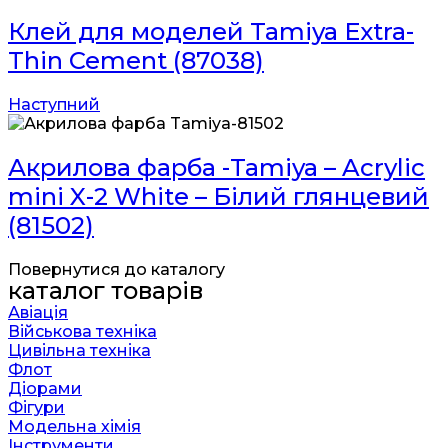
Клей для моделей Tamiya Extra-
Thin Cement (87038)
Наступний
Акрилова фарба -Tamiya – Acrylic
mini X-2 White – Білий глянцевий
(81502)
Повернутися до каталогу
каталог товарів
Авіація
Військова техніка
Цивільна техніка
Флот
Діорами
Фігури
Модельна хімія
Інструменти