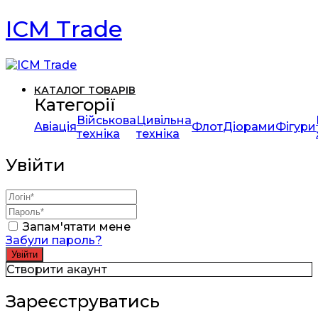
ICM Trade
КАТАЛОГ ТОВАРІВ
Категорії
Військова
Цивільна
Авіація
Флот
Діорами
Фігури
техніка
техніка
Увійти
Запам'ятати мене
Забули пароль?
Створити акаунт
Зареєструватись