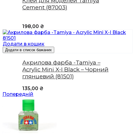
Клей для моделей Tamiya
Cement (87003)
198,00
₴
Додати в кошик
Додати в список бажаних
Акрилова фарба -Tamiya –
Acrylic Mini X-I Black – Чорний
глянцевий (81501)
135,00
₴
Попередній