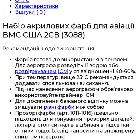
Опис
США
Характеристики
2СВ
Відгуки ( 0 )
(3088)
кількість
Набір акрилових фарб для авіації
ВМС США 2СВ (3088)
Рекомендації щодо використання:
Фарба готова до використання з пензлем.
Для аерографа розведіть її водою або
розріджувачем
ICM
у співвідношенні 40-60%.
При температурі вище 25°C рекомендується
додавати сповільнювач висихання.
Під час нанесення аерографом обов’язково
використовуйте праймер ICM.
Для досягнення бажаного відтінку можна
змішувати
різні фарби
між собою.
Прозорі фарби (арт. 1011-1016) ідеально
підходять для тонування прозорих деталей:
ліхтарів, стоп-сигналів, відбивачів, підсвітки
оптики тощо. Їх слід наносити на знежирену
спиртом поверхню.