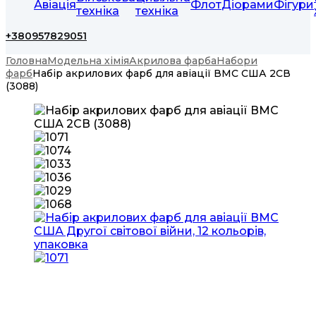
Авіація
Флот
Діорами
Фігури
техніка
техніка
+380957829051
Головна
Модельна хімія
Акрилова фарба
Набори
фарб
Набір акрилових фарб для авіації ВМС США 2СВ
(3088)