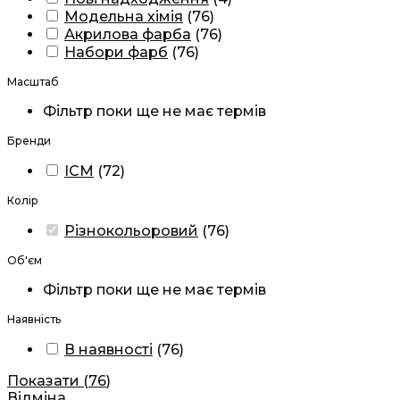
Модельна хімія
(
76
)
Акрилова фарба
(
76
)
Набори фарб
(
76
)
Масштаб
Фільтр поки ще не має термів
Бренди
ICM
(
72
)
Колір
Різнокольоровий
(
76
)
Об'єм
Фільтр поки ще не має термів
Наявність
В наявності
(
76
)
Показати
(
76
)
Відміна