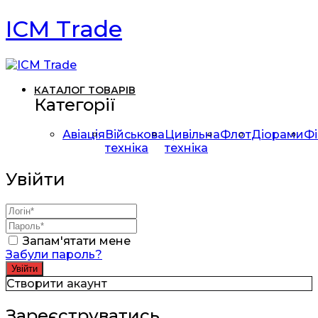
ICM Trade
КАТАЛОГ ТОВАРІВ
Категорії
Авіація
Військова
Цивільна
Флот
Діорами
Фі
техніка
техніка
Увійти
Запам'ятати мене
Забули пароль?
Створити акаунт
Зареєструватись