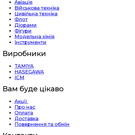
Авіація
Військова техніка
Цивільна техніка
Флот
Діорами
Фігури
Модельна хімія
Інструменти
Виробники
TAMIYA
HASEGAWA
ICM
Вам буде цікаво
Акції
Про нас
Оплата
Доставка
Повернення та обмін