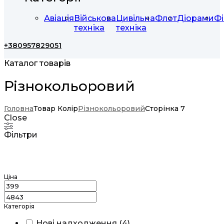
Авіація
Військова
Цивільна
Флот
Діорами
Фі
техніка
техніка
+380957829051
Каталог товарів
Різнокольоровий
Головна
Товар Колір
Різнокольоровий
Сторінка 7
Close
Фільтри
Ціна
Категорія
Нові надходження
(
4
)