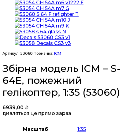
Артикул:
53060
Позначка:
ICM
Збірна модель ICM – S-
64E, пожежний
гелікоптер, 1:35 (53060)
6939,00
₴
дивляться це прямо зараз
Масштаб
1:35