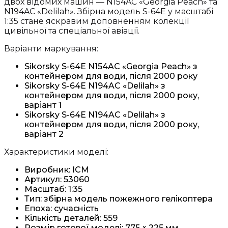
двох відомих машин — N154AC «Georgia Peach» та
N194AC «Delilah». Збірна модель S-64E у масштабі
1:35 стане яскравим доповненням колекції
цивільної та спеціальної авіації.
Варіанти маркування:
Sikorsky S-64E N154AC «Georgia Peach» з
контейнером для води, після 2000 року
Sikorsky S-64E N194AC «Delilah» з
контейнером для води, після 2000 року,
варіант 1
Sikorsky S-64E N194AC «Delilah» з
контейнером для води, після 2000 року,
варіант 2
Характеристики моделі:
Виробник: ICM
Артикул: 53060
Масштаб: 1:35
Тип: збірна модель пожежного гелікоптера
Епоха: сучасність
Кількість деталей: 559
Розмір готової моделі: 775 × 225 мм