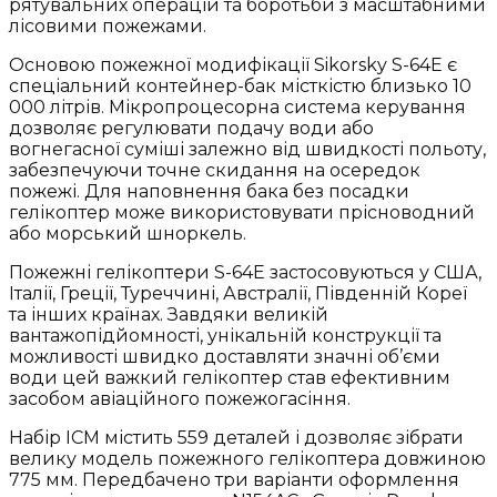
рятувальних операцій та боротьби з масштабними
лісовими пожежами.
Основою пожежної модифікації Sikorsky S-64E є
спеціальний контейнер-бак місткістю близько 10
000 літрів. Мікропроцесорна система керування
дозволяє регулювати подачу води або
вогнегасної суміші залежно від швидкості польоту,
забезпечуючи точне скидання на осередок
пожежі. Для наповнення бака без посадки
гелікоптер може використовувати прісноводний
або морський шноркель.
Пожежні гелікоптери S-64E застосовуються у США,
Італії, Греції, Туреччині, Австралії, Південній Кореї
та інших країнах. Завдяки великій
вантажопідйомності, унікальній конструкції та
можливості швидко доставляти значні об’єми
води цей важкий гелікоптер став ефективним
засобом авіаційного пожежогасіння.
Набір ICM містить 559 деталей і дозволяє зібрати
велику модель пожежного гелікоптера довжиною
775 мм. Передбачено три варіанти оформлення