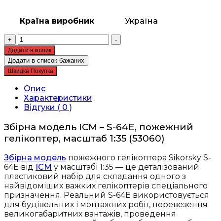
Країна виробник
Україна
Збірна
+
-
модель
Додати в кошик
ICM
Додати в список бажаних
-
Швидка Покупка
S-
64E,
Опис
пожежний
Характеристики
гелікоптер,
Відгуки ( 0 )
1:35
(53060)
Збірна модель ICM – S-64E, пожежний
кількість
гелікоптер, масштаб 1:35 (53060)
Збірна модель
пожежного гелікоптера Sikorsky S-
64E від
ICM
у масштабі 1:35 — це деталізований
пластиковий набір для складання одного з
найвідоміших важких гелікоптерів спеціального
призначення. Реальний S-64E використовується
для будівельних і монтажних робіт, перевезення
великогабаритних вантажів, проведення