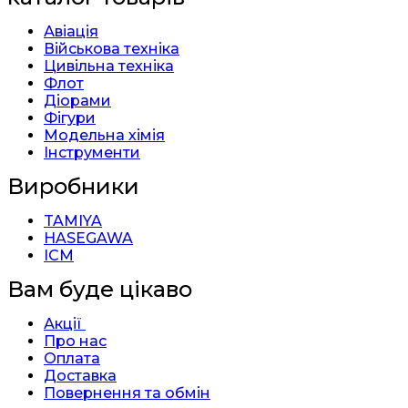
Авіація
Військова техніка
Цивільна техніка
Флот
Діорами
Фігури
Модельна хімія
Інструменти
Виробники
TAMIYA
HASEGAWA
ICM
Вам буде цікаво
Акції
Про нас
Оплата
Доставка
Повернення та обмін