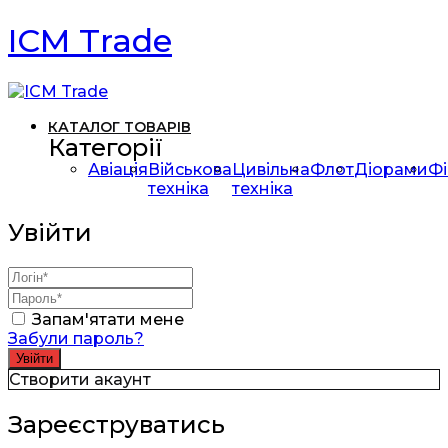
ICM Trade
КАТАЛОГ ТОВАРІВ
Категорії
Авіація
Військова
Цивільна
Флот
Діорами
Фі
техніка
техніка
Увійти
Запам'ятати мене
Забули пароль?
Створити акаунт
Зареєструватись