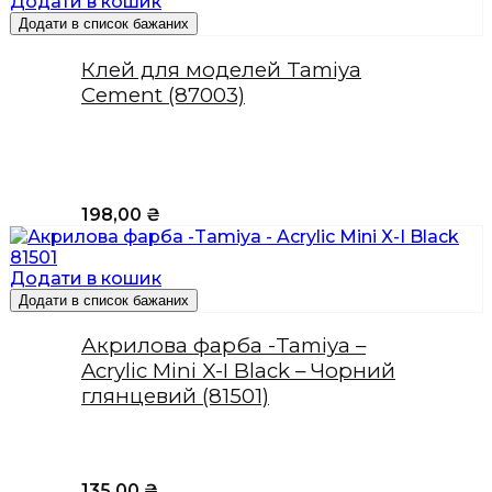
Додати в кошик
Додати в список бажаних
Клей для моделей Tamiya
Cement (87003)
198,00
₴
Додати в кошик
Додати в список бажаних
Акрилова фарба -Tamiya –
Acrylic Mini X-I Black – Чорний
глянцевий (81501)
135,00
₴