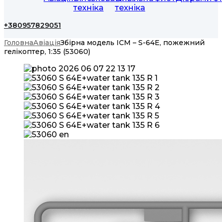
техніка
техніка
+380957829051
Головна
Авіація
Збірна модель ICM – S-64E, пожежний
гелікоптер, 1:35 (53060)