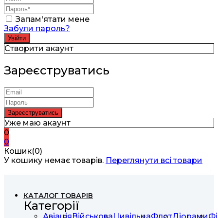
Запам'ятати мене
Забули пароль?
Створити акаунт
Зареєструватись
Уже маю акаунт
0
0
Кошик(0)
У кошику немає товарів.
Переглянути всі товари
КАТАЛОГ ТОВАРІВ
Категорії
Авіація
Військова
Цивільна
Флот
Діорами
Фі