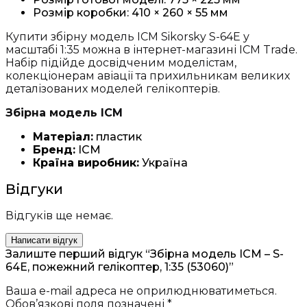
Розмір коробки: 410 × 260 × 55 мм
Купити збірну модель ICM Sikorsky S-64E у
масштабі 1:35 можна в інтернет-магазині ICM Trade.
Набір підійде досвідченим моделістам,
колекціонерам авіації та прихильникам великих
деталізованих моделей гелікоптерів.
Збірна модель ICM
Матеріал:
пластик
Бренд:
ICM
Країна виробник:
Україна
Відгуки
Відгуків ще немає.
Написати відгук
Залиште перший відгук “Збірна модель ICM – S-
64E, пожежний гелікоптер, 1:35 (53060)”
Ваша e-mail адреса не оприлюднюватиметься.
Обов’язкові поля позначені
*