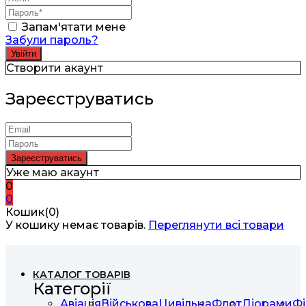
Запам'ятати мене
Забули пароль?
Створити акаунт
Зареєструватись
Уже маю акаунт
0
0
Кошик(0)
У кошику немає товарів.
Переглянути всі товари
КАТАЛОГ ТОВАРІВ
Категорії
Авіація
Військова
Цивільна
Флот
Діорами
Фі