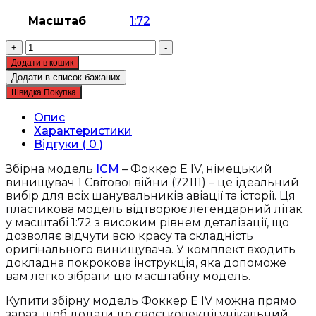
Масштаб
1:72
Збірна
+
-
модель
Додати в кошик
ICM
Додати в список бажаних
-
Швидка Покупка
Фоккер
Е
Опис
IV,
Характеристики
німецький
Відгуки ( 0 )
винищувач
1
Збірна модель
ICM
– Фоккер Е IV, німецький
Світової
винищувач 1 Світової війни (72111) – це ідеальний
війни
вибір для всіх шанувальників авіації та історії. Ця
(72111)
пластикова модель відтворює легендарний літак
кількість
у масштабі 1:72 з високим рівнем деталізації, що
дозволяє відчути всю красу та складність
оригінального винищувача. У комплект входить
докладна покрокова інструкція, яка допоможе
вам легко зібрати цю масштабну модель.
Купити збірну модель Фоккер Е IV можна прямо
зараз, щоб додати до своєї колекції унікальний