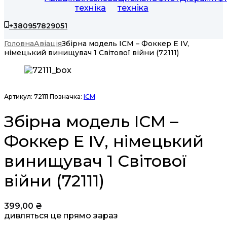
техніка
техніка
+380957829051
Головна
Авіація
Збірна модель ICM – Фоккер Е IV,
німецький винищувач 1 Світової війни (72111)
Артикул:
72111
Позначка:
ICM
Збірна модель ICM –
Фоккер Е IV, німецький
винищувач 1 Світової
війни (72111)
399,00
₴
дивляться це прямо зараз