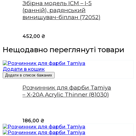
Збірна модель ICM – І-5
(ранній), радянський
винищувач-біплан (72052)
452,00
₴
Нещодавно переглянуті товари
Додати в кошик
Додати в список бажаних
Розчинник для фарби Tamiya
– X-20A Acrylic Thinner (81030)
186,00
₴