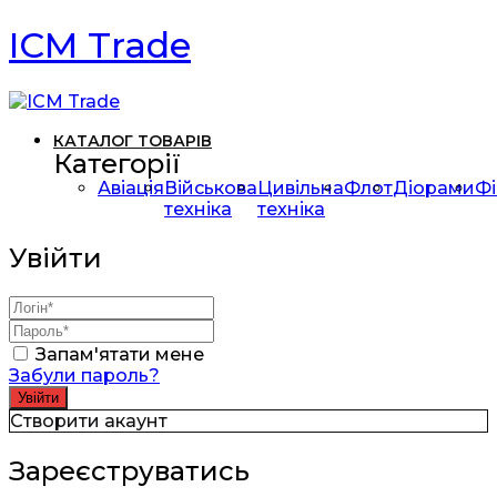
ICM Trade
КАТАЛОГ ТОВАРІВ
Категорії
Авіація
Військова
Цивільна
Флот
Діорами
Фі
техніка
техніка
Увійти
Запам'ятати мене
Забули пароль?
Створити акаунт
Зареєструватись