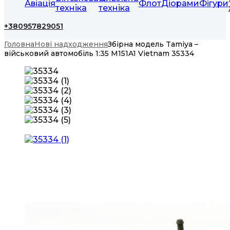
Авіація
Флот
Діорами
Фігури
техніка
техніка
+380957829051
Головна
Нові надходження
Збірна модель Tamiya –
військовий автомобіль 1:35 M151A1 Vietnam 35334