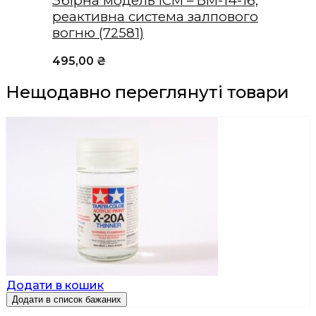
Збірна модель ICM – БМ-14-16,
реактивна система залпового
вогню (72581)
495,00
₴
Нещодавно переглянуті товари
Додати в кошик
Додати в список бажаних