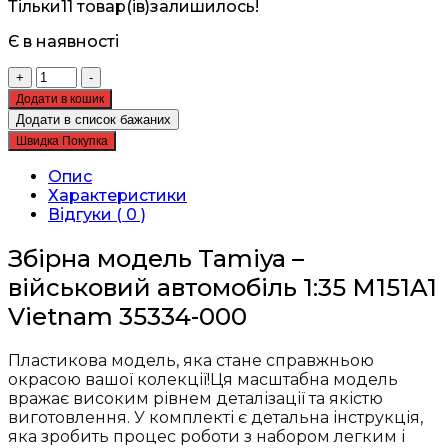
Тільки
11 товар(ів)
залишилось!
Є в наявності
Збірна
+
-
модель
Додати в кошик
Tamiya
Додати в список бажаних
-
Швидка Покупка
військовий
автомобіль
Опис
1:35
Характеристики
M151A1
Відгуки ( 0 )
Vietnam
35334
Збірна модель Tamiya –
кількість
військовий автомобіль 1:35 M151A1
Vietnam 35334-000
Пластикова модель, яка стане справжньою
окрасою вашої колекції!Ця масштабна модель
вражає високим рівнем деталізації та якістю
виготовлення. У комплекті є детальна інструкція,
яка зробить процес роботи з набором легким і