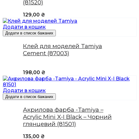
(81520)
129,00
₴
Додати в кошик
Додати в список бажаних
Клей для моделей Tamiya
Cement (87003)
198,00
₴
Додати в кошик
Додати в список бажаних
Акрилова фарба -Tamiya –
Acrylic Mini X-I Black – Чорний
глянцевий (81501)
135,00
₴