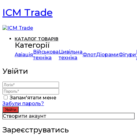
ICM Trade
КАТАЛОГ ТОВАРІВ
Категорії
Військова
Цивільна
Авіація
Флот
Діорами
Фігури
техніка
техніка
Увійти
Запам'ятати мене
Забули пароль?
Створити акаунт
Зареєструватись