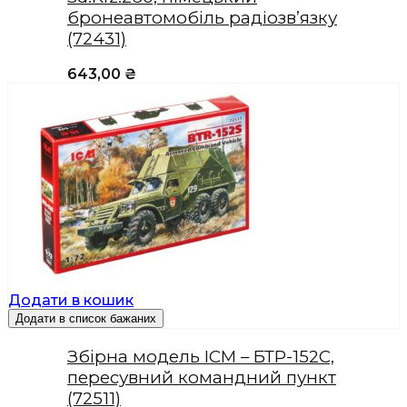
бронеавтомобіль радіозв’язку
(72431)
643,00
₴
Додати в кошик
Додати в список бажаних
Збірна модель ICM – БТР-152С,
пересувний командний пункт
(72511)