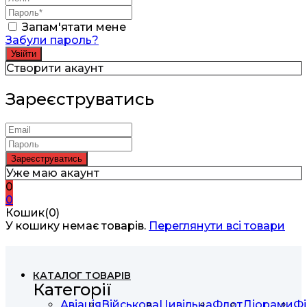
Запам'ятати мене
Забули пароль?
Створити акаунт
Зареєструватись
Уже маю акаунт
0
0
Кошик(0)
У кошику немає товарів.
Переглянути всі товари
КАТАЛОГ ТОВАРІВ
Категорії
Авіація
Військова
Цивільна
Флот
Діорами
Фі