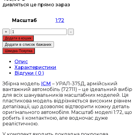
дивляться це прямо зараз
Масштаб
1:72
Збірна
+
-
модель
Додати в кошик
ICM
Додати в список бажаних
-
Швидка Покупка
УРАЛ-375Д,
армійський
Опис
вантажний
Характеристики
автомобіль
Відгуки ( 0 )
(72711)
кількість
Збірна модель
ICM
– УРАЛ-375Д, армійський
вантажний автомобіль (72711) – це ідеальний вибір
для всіх шанувальників масштабних моделей. Ця
пластикова модель відрізняється високим рівнем
деталізації, що дозволяє відтворити кожну деталь
оригінального автомобіля. Масштаб моделі 1:72, що
робить її компактною, але водночас дуже
реалістичною.
У комплект входить докладна покрокова