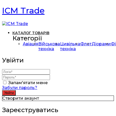
ICM Trade
КАТАЛОГ ТОВАРІВ
Категорії
Авіація
Військова
Цивільна
Флот
Діорами
Фі
техніка
техніка
Увійти
Запам'ятати мене
Забули пароль?
Створити акаунт
Зареєструватись