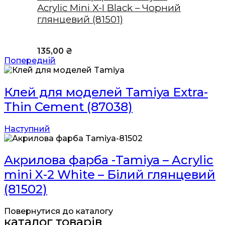
Acrylic Mini X-I Black – Чорний
глянцевий (81501)
135,00
₴
Попередній
Клей для моделей Tamiya Extra-
Thin Cement (87038)
Наступний
Акрилова фарба -Tamiya – Acrylic
mini X-2 White – Білий глянцевий
(81502)
Повернутися до каталогу
каталог товарів