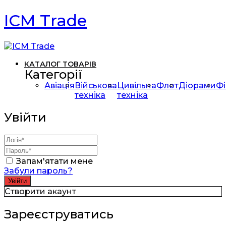
ICM Trade
КАТАЛОГ ТОВАРІВ
Категорії
Авіація
Військова
Цивільна
Флот
Діорами
Фі
техніка
техніка
Увійти
Запам'ятати мене
Забули пароль?
Створити акаунт
Зареєструватись