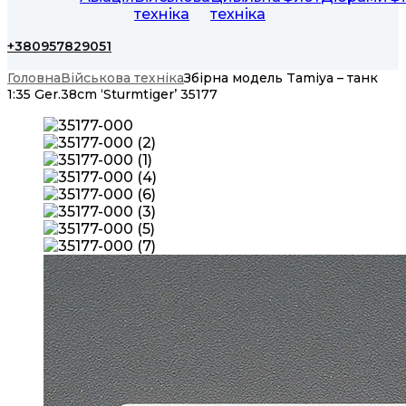
техніка
техніка
+380957829051
Головна
Військова техніка
Збірна модель Tamiya – танк
1:35 Ger.38cm ‘Sturmtiger’ 35177