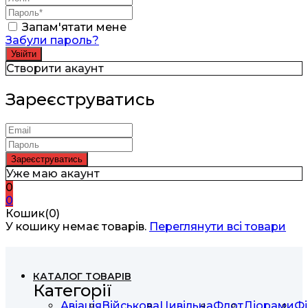
Запам'ятати мене
Забули пароль?
Створити акаунт
Зареєструватись
Уже маю акаунт
0
0
Кошик(0)
У кошику немає товарів.
Переглянути всі товари
КАТАЛОГ ТОВАРІВ
Категорії
Авіація
Військова
Цивільна
Флот
Діорами
Фі