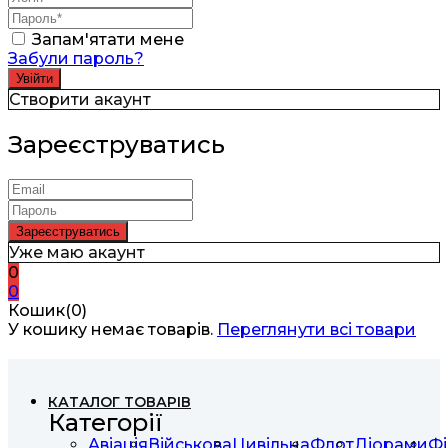
Запам'ятати мене
Забули пароль?
Створити акаунт
Зареєструватись
Уже маю акаунт
0
0
Кошик(0)
У кошику немає товарів.
Переглянути всі товари
КАТАЛОГ ТОВАРІВ
Категорії
Авіація
Військова
Цивільна
Флот
Діорами
Фі