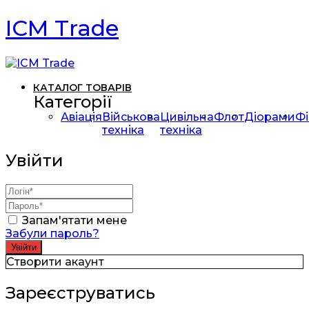
ICM Trade
КАТАЛОГ ТОВАРІВ
Категорії
Авіація
Військова
Цивільна
Флот
Діорами
Фі
техніка
техніка
Увійти
Запам'ятати мене
Забули пароль?
Створити акаунт
Зареєструватись