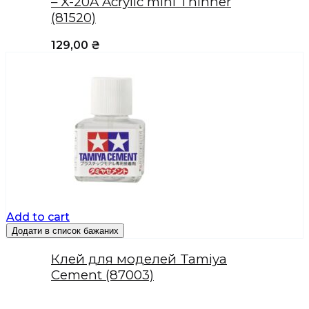
– X-20A Acrylic mini Thinner
(81520)
129,00
₴
Add to cart
Додати в список бажаних
Клей для моделей Tamiya
Cement (87003)