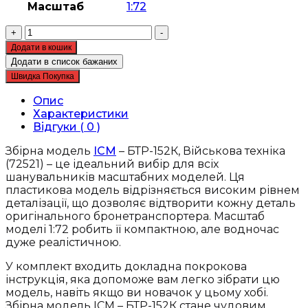
Масштаб
1:72
Збірна
+
-
модель
Додати в кошик
ICM
Додати в список бажаних
-
Швидка Покупка
БТР-152К,
Військова
Опис
техніка
Характеристики
(72521)
Відгуки ( 0 )
кількість
Збірна модель
ICM
– БТР-152К, Військова техніка
(72521) – це ідеальний вибір для всіх
шанувальників масштабних моделей. Ця
пластикова модель відрізняється високим рівнем
деталізації, що дозволяє відтворити кожну деталь
оригінального бронетранспортера. Масштаб
моделі 1:72 робить її компактною, але водночас
дуже реалістичною.
У комплект входить докладна покрокова
інструкція, яка допоможе вам легко зібрати цю
модель, навіть якщо ви новачок у цьому хобі.
Збірна модель ICM – БТР-152К стане чудовим