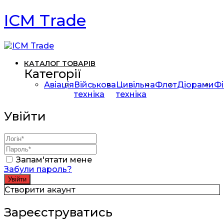
ICM Trade
КАТАЛОГ ТОВАРІВ
Категорії
Авіація
Військова
Цивільна
Флот
Діорами
Фі
техніка
техніка
Увійти
Запам'ятати мене
Забули пароль?
Створити акаунт
Зареєструватись