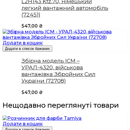
L2H143 Kfz.70, німецький
легкий вантажний автомобіль
(72451)
547,00
₴
Додати в кошик
Додати в список бажаних
Збірна модель ICM –
УРАЛ-4320, військова
вантажівка Збройних Сил
України (72708)
547,00
₴
Нещодавно переглянуті товари
Додати в кошик
Додати в список бажаних