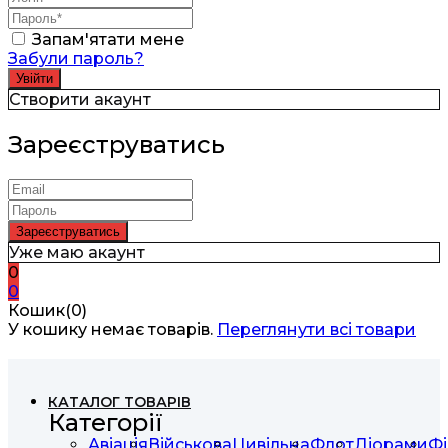
Запам'ятати мене
Забули пароль?
Створити акаунт
Зареєструватись
Уже маю акаунт
0
0
Кошик(0)
У кошику немає товарів.
Переглянути всі товари
КАТАЛОГ ТОВАРІВ
Категорії
Авіація
Військова
Цивільна
Флот
Діорами
Фі