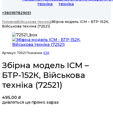
техніка
техніка
+380957829051
Головна
Військова техніка
Збірна модель ICM – БТР-152К,
Військова техніка (72521)
Артикул:
72521
Позначка:
ICM
Збірна модель ICM –
БТР-152К, Військова
техніка (72521)
495,00
₴
дивляться це прямо зараз