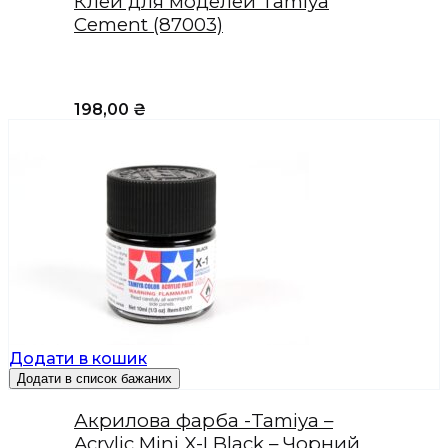
Клей для моделей Tamiya
Cement (87003)
198,00
₴
Додати в кошик
Додати в список бажаних
Акрилова фарба -Tamiya –
Acrylic Mini X-I Black – Чорний