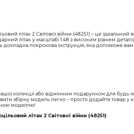
ьовий літак 2 Світової війни (48251) – це ідеальний в
ний літак у масштабі 1:48 з високим рівнем деталіза
ть докладна покрокова інструкція, яка допоможе вам
ої колекції або відмінним подарунком для будь-яког
овити збірну модель легко – просто додайте товар у 
ьною моделлю!
цільовий літак 2 Світової війни (48251)