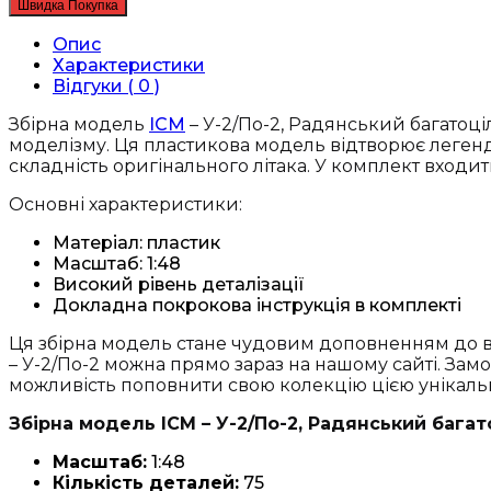
Швидка Покупка
У-2/
По-2,
Опис
Радянський
Характеристики
багатоцільовий
Відгуки ( 0 )
літак
2
Збірна модель
ICM
– У-2/По-2, Радянський багатоціл
Світової
моделізму. Ця пластикова модель відтворює легендар
війни
складність оригінального літака. У комплект входи
(48251)
Основні характеристики:
кількість
Матеріал: пластик
Масштаб: 1:48
Високий рівень деталізації
Докладна покрокова інструкція в комплекті
Ця збірна модель стане чудовим доповненням до ваш
– У-2/По-2 можна прямо зараз на нашому сайті. Зам
можливість поповнити свою колекцію цією унікал
Збірна модель ICM – У-2/По-2, Радянський багато
Масштаб:
1:48
Кількість деталей:
75