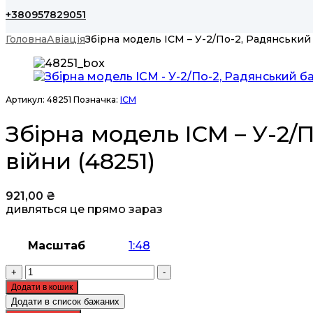
+380957829051
Головна
Авіація
Збірна модель ICM – У-2/По-2, Радянський б
Артикул:
48251
Позначка:
ICM
Збірна модель ICM – У-2/П
війни (48251)
921,00
₴
дивляться це прямо зараз
Масштаб
1:48
Збірна
+
-
модель
Додати в кошик
ICM
Додати в список бажаних
-