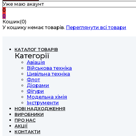
Уже маю акаунт
0
0
Кошик(0)
У кошику немає товарів.
Переглянути всі товари
КАТАЛОГ ТОВАРІВ
Категорії
Авіація
Військова техніка
Цивільна техніка
Флот
Діорами
Фігури
Модельна хімія
Інструменти
НОВІ НАДХОДЖЕННЯ
ВИРОБНИКИ
ПРО НАС
АКЦІЇ
КОНТАКТИ