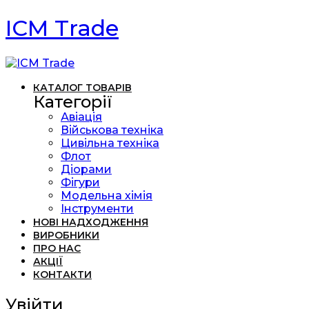
ICM Trade
КАТАЛОГ ТОВАРІВ
Категорії
Авіація
Військова техніка
Цивільна техніка
Флот
Діорами
Фігури
Модельна хімія
Інструменти
НОВІ НАДХОДЖЕННЯ
ВИРОБНИКИ
ПРО НАС
АКЦІЇ
КОНТАКТИ
Увійти