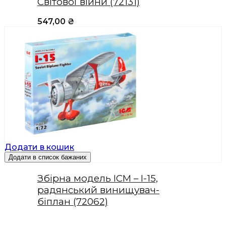
Світової війни (72131)
547,00
₴
Додати в кошик
Додати в список бажаних
Збірна модель ICM – І-15,
радянський винищувач-
біплан (72062)