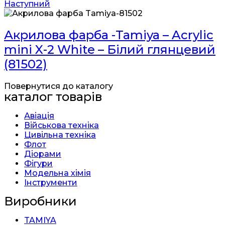
Наступний
Акрилова фарба -Tamiya – Acrylic
mini X-2 White – Білий глянцевий
(81502)
Повернутися до каталогу
каталог товарів
Авіація
Військова техніка
Цивільна техніка
Флот
Діорами
Фігури
Модельна хімія
Інструменти
Виробники
TAMIYA