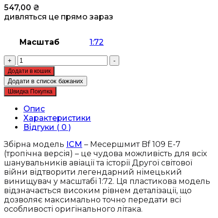
547,00
₴
дивляться це прямо зараз
Масштаб
1:72
Збірна
+
-
модель
Додати в кошик
ICM
Додати в список бажаних
-
Швидка Покупка
Месершмит
Bf
Опис
109
Характеристики
E-
Відгуки ( 0 )
7
(тропічна
Збірна модель
ICM
– Месершмит Bf 109 E-7
версія),
(тропічна версія) – це чудова можливість для всіх
німецький
шанувальників авіації та історії Другої світової
винищувач
війни відтворити легендарний німецький
2
винищувач у масштабі 1:72. Ця пластикова модель
Світової
відзначається високим рівнем деталізації, що
війни
дозволяє максимально точно передати всі
(72133)
особливості оригінального літака.
кількість