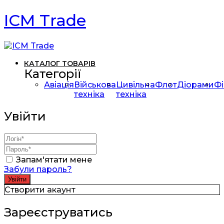
ICM Trade
КАТАЛОГ ТОВАРІВ
Категорії
Авіація
Військова
Цивільна
Флот
Діорами
Фі
техніка
техніка
Увійти
Запам'ятати мене
Забули пароль?
Створити акаунт
Зареєструватись