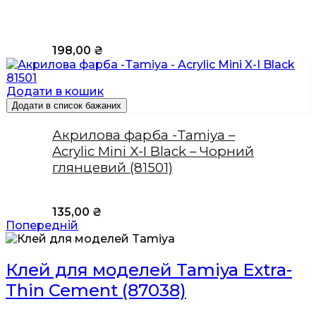
198,00
₴
Додати в кошик
Додати в список бажаних
Акрилова фарба -Tamiya –
Acrylic Mini X-I Black – Чорний
глянцевий (81501)
135,00
₴
Попередній
Клей для моделей Tamiya Extra-
Thin Cement (87038)