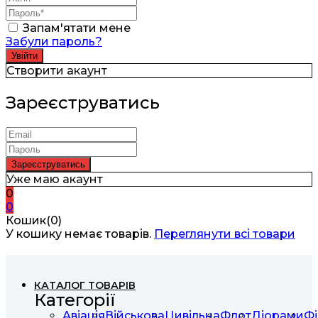
Запам'ятати мене
Забули пароль?
Створити акаунт
Зареєструватись
Уже маю акаунт
0
0
Кошик(0)
У кошику немає товарів.
Переглянути всі товари
КАТАЛОГ ТОВАРІВ
Категорії
Авіація
Військова
Цивільна
Флот
Діорами
Фі