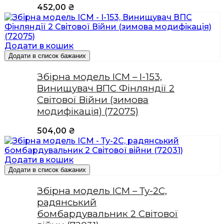
452,00
₴
Додати в кошик
Додати в список бажаних
Збірна модель ICM – І-153,
Винищувач ВПС Фінляндії 2
Світової Війни (зимова
модифікація) (72075)
504,00
₴
Додати в кошик
Додати в список бажаних
Збірна модель ICM – Ту-2С,
радянський
бомбардувальник 2 Світової