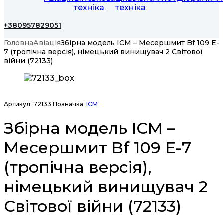
техніка
техніка
+380957829051
Головна
Авіація
Збірна модель ICM – Месершмит Bf 109 E-
7 (тропічна версія), німецький винищувач 2 Світової
війни (72133)
Артикул:
72133
Позначка:
ICM
Збірна модель ICM –
Месершмит Bf 109 E-7
(тропічна версія),
німецький винищувач 2
Світової війни (72133)