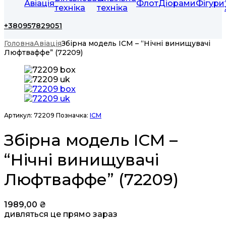
Авіація
Флот
Діорами
Фігури
техніка
техніка
+380957829051
Головна
Авіація
Збірна модель ICM – “Нічні винищувачі
Люфтваффе” (72209)
Артикул:
72209
Позначка:
ICM
Збірна модель ICM –
“Нічні винищувачі
Люфтваффе” (72209)
1989,00
₴
дивляться це прямо зараз