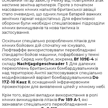
основний тягар захисту Рейху від повітряних атак
нестиме зенітна артилерія. Проте з початком
масованих нічних нальотів британської авіації
стало очевидно, що одних лише батарей важких
зенітних гармат недостатньо. Для ефективної
оборони були необхідні спеціалізовані підрозділи
нічних винищувачів та нова тактика їх
застосування.
Оскільки спеціально розроблених літаків для
нічних бойових дій спочатку не існувало,
Люфтваффе використовували переобладнані
стандартні бойові машини, пофарбовані у темні
кольори. Серед них були, зокрема,
Bf 109E-4
зі
складу
Nachtjagdgeschwader 1
. Для далеких
перехоплень британських бомбардувальників
над територією Англії застосовувався спеціально
модифікований варіант бомбардувальника
Do
17Z-10 Kauz II
, оснащений інфрачервоним
прожектором для виявлення цілей у нічному небі.
Крім того, відомі випадки використання в ролі
нічних винищувачів літаків
Fw 189 A-1
, які
зазнавали спеціального переобладнання —