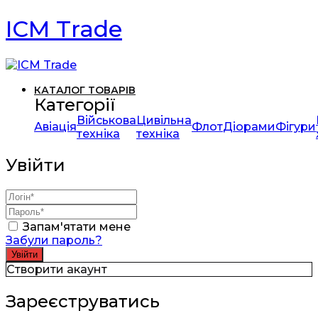
ICM Trade
КАТАЛОГ ТОВАРІВ
Категорії
Військова
Цивільна
Авіація
Флот
Діорами
Фігури
техніка
техніка
Увійти
Запам'ятати мене
Забули пароль?
Створити акаунт
Зареєструватись