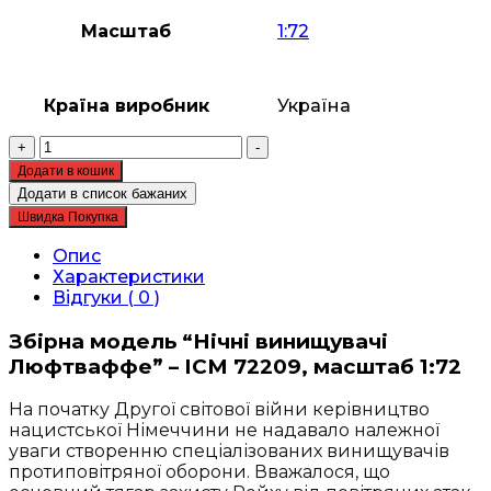
Масштаб
1:72
Країна виробник
Україна
Збірна
+
-
модель
Додати в кошик
ICM
Додати в список бажаних
-
Швидка Покупка
“Нічні
винищувачі
Опис
Люфтваффе”
Характеристики
(72209)
Відгуки ( 0 )
кількість
Збірна модель “Нічні винищувачі
Люфтваффе” – ICM 72209, масштаб 1:72
На початку Другої світової війни керівництво
нацистської Німеччини не надавало належної
уваги створенню спеціалізованих винищувачів
протиповітряної оборони. Вважалося, що