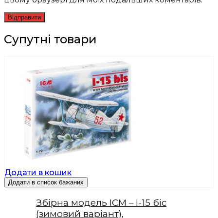
Супутні товари
Додати в кошик
Додати в список бажаних
Збірна модель ICM – І-15 біс
(зимовий варіант),