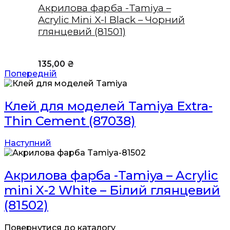
Акрилова фарба -Tamiya –
Acrylic Mini X-I Black – Чорний
глянцевий (81501)
135,00
₴
Попередній
Клей для моделей Tamiya Extra-
Thin Cement (87038)
Наступний
Акрилова фарба -Tamiya – Acrylic
mini X-2 White – Білий глянцевий
(81502)
Повернутися до каталогу