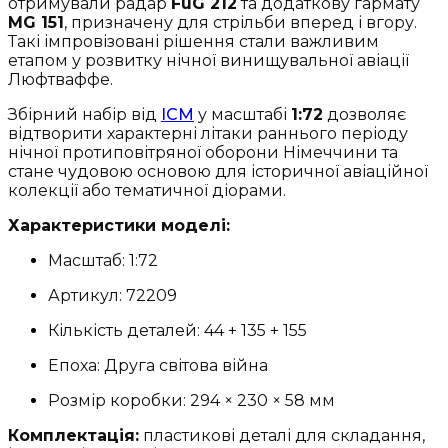
отримували радар
FuG 212
та додаткову гармату
MG 151
, призначену для стрільби вперед і вгору.
Такі імпровізовані рішення стали важливим
етапом у розвитку нічної винищувальної авіації
Люфтваффе.
Збірний набір від
ICM
у масштабі
1:72
дозволяє
відтворити характерні літаки раннього періоду
нічної протиповітряної оборони Німеччини та
стане чудовою основою для історичної авіаційної
колекції або тематичної діорами.
Характеристики моделі:
Масштаб: 1:72
Артикул: 72209
Кількість деталей: 44 + 135 + 155
Епоха: Друга світова війна
Розмір коробки: 294 × 230 × 58 мм
Комплектація:
пластикові деталі для складання,