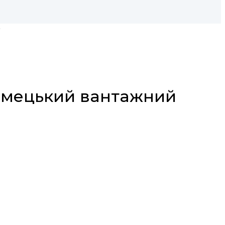
)
 німецький вантажний