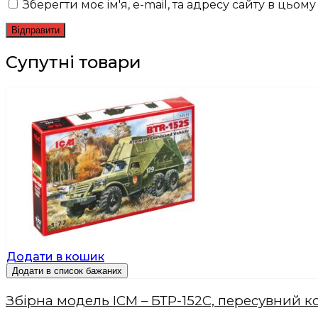
Зберегти моє ім'я, e-mail, та адресу сайту в цьо
Супутні товари
Додати в кошик
Додати в список бажаних
Збірна модель ICM – БТР-152С, пересувний к