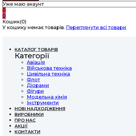
Уже маю акаунт
0
0
Кошик(0)
У кошику немає товарів.
Переглянути всі товари
КАТАЛОГ ТОВАРІВ
Категорії
Авіація
Військова техніка
Цивільна техніка
Флот
Діорами
Фігури
Модельна хімія
Інструменти
НОВІ НАДХОДЖЕННЯ
ВИРОБНИКИ
ПРО НАС
АКЦІЇ
КОНТАКТИ