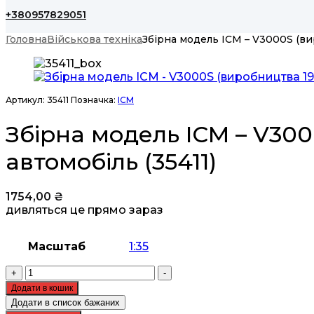
+380957829051
Головна
Військова техніка
Збірна модель ICM – V3000S (ви
Артикул:
35411
Позначка:
ICM
Збірна модель ICM – V300
автомобіль (35411)
1754,00
₴
дивляться це прямо зараз
Масштаб
1:35
Збірна
+
-
модель
Додати в кошик
ICM
Додати в список бажаних
-