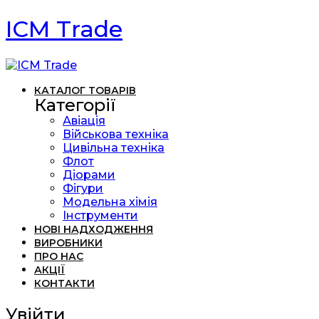
ICM Trade
КАТАЛОГ ТОВАРІВ
Категорії
Авіація
Військова техніка
Цивільна техніка
Флот
Діорами
Фігури
Модельна хімія
Інструменти
НОВІ НАДХОДЖЕННЯ
ВИРОБНИКИ
ПРО НАС
АКЦІЇ
КОНТАКТИ
Увійти