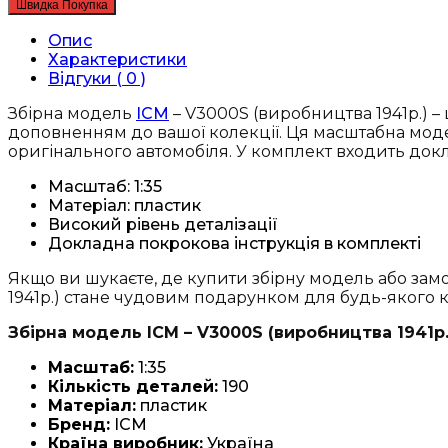
Швидка Покупка
V3000S
(виробництва
Опис
1941р.),
Характеристики
німецький
Відгуки ( 0 )
вантажний
автомобіль
Збірна модель
ICM
– V3000S (виробництва 1941р.) –
(35411)
доповненням до вашої колекції. Ця масштабна модель
кількість
оригінального автомобіля. У комплект входить док
Масштаб: 1:35
Матеріал: пластик
Високий рівень деталізації
Докладна покрокова інструкція в комплекті
Якщо ви шукаєте, де купити збірну модель або замо
1941р.) стане чудовим подарунком для будь-якого к
Збірна модель ICM – V3000S (виробництва 1941р.
Масштаб:
1:35
Кількість деталей:
190
Матеріал:
пластик
Бренд:
ICM
Країна виробник:
Україна