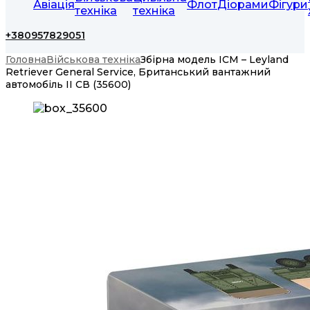
Авіація
Флот
Діорами
Фігури
техніка
техніка
+380957829051
Головна
Військова техніка
Збірна модель ICM – Leyland
Retriever General Service, Британський вантажний
автомобіль II СВ (35600)