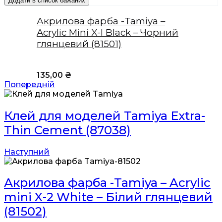
Додати в список бажаних
Акрилова фарба -Tamiya –
Acrylic Mini X-I Black – Чорний
глянцевий (81501)
135,00
₴
Попередній
Клей для моделей Tamiya Extra-
Thin Cement (87038)
Наступний
Акрилова фарба -Tamiya – Acrylic
mini X-2 White – Білий глянцевий
(81502)