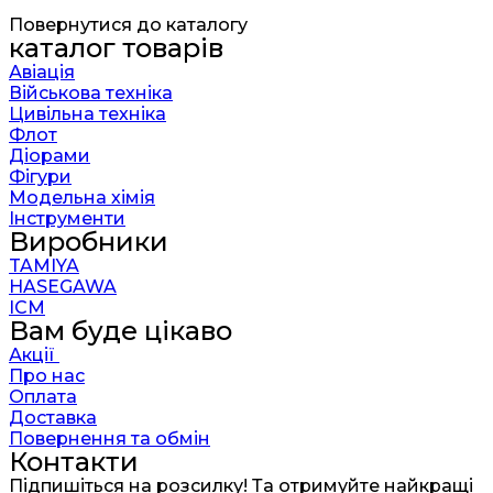
Повернутися до каталогу
каталог товарів
Авіація
Військова техніка
Цивільна техніка
Флот
Діорами
Фігури
Модельна хімія
Інструменти
Виробники
TAMIYA
HASEGAWA
ICM
Вам буде цікаво
Акції
Про нас
Оплата
Доставка
Повернення та обмін
Контакти
Підпишіться на розсилку! Та отримуйте найкращі