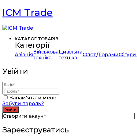
ICM Trade
КАТАЛОГ ТОВАРІВ
Категорії
Військова
Цивільна
Авіація
Флот
Діорами
Фігури
техніка
техніка
Увійти
Запам'ятати мене
Забули пароль?
Створити акаунт
Зареєструватись