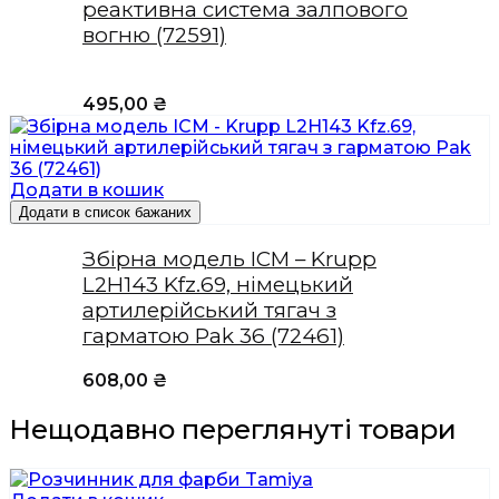
реактивна система залпового
вогню (72591)
495,00
₴
Додати в кошик
Додати в список бажаних
Збірна модель ICM – Krupp
L2H143 Kfz.69, німецький
артилерійський тягач з
гарматою Pak 36 (72461)
608,00
₴
Нещодавно переглянуті товари