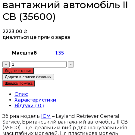
вантажний автомобіль II
СВ (35600)
2223,00
₴
дивляться це прямо зараз
Масштаб
1:35
Збірна
+
-
модель
Додати в кошик
ICM
Додати в список бажаних
-
Швидка Покупка
Leyland
Retriever
Опис
General
Характеристики
Service,
Відгуки ( 0 )
Британський
вантажний
Збірна модель
ICM
– Leyland Retriever General
автомобіль
Service, Британський вантажний автомобіль II СВ
II
(35600) – це ідеальний вибір для шанувальників
СВ
масштабних моделей. Ця пластикова модель