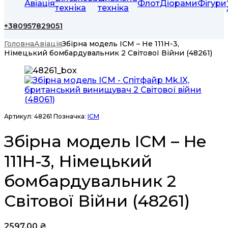
Авіація
Флот
Діорами
Фігури
техніка
техніка
+380957829051
Головна
Авіація
Збірна модель ICM – He 111H-3,
Німецький бомбардувальник 2 Світової Війни (48261)
Артикул:
48261
Позначка:
ICM
Збірна модель ICM – He
111H-3, Німецький
бомбардувальник 2
Світової Війни (48261)
2597,00
₴