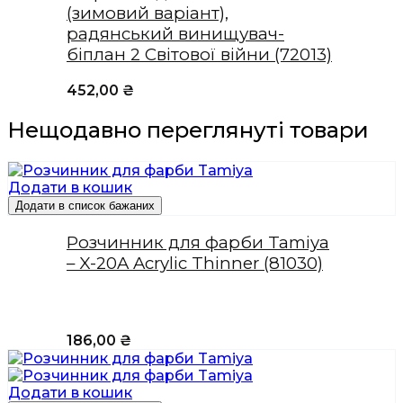
(зимовий варіант),
радянський винищувач-
біплан 2 Світової війни (72013)
452,00
₴
Нещодавно переглянуті товари
Додати в кошик
Додати в список бажаних
Розчинник для фарби Tamiya
– X-20A Acrylic Thinner (81030)
186,00
₴
Додати в кошик