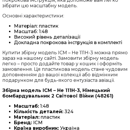
покрокова інструкція, яка допоможе вам легко
зібрати цю масштабну модель.
Основні характеристики:
Матеріал: пластик
Масштаб: 1:48
Високий рівень деталізації
Докладна покрокова інструкція в комплекті
Купити збірну модель ICM – He 111H-3 можна прямо
зараз на нашому сайті. Замовити збірну модель
легко – просто додайте товар у кошик і оформіть
замовлення. Ця пластикова модель стане чудовим
доповненням до вашої колекції або відмінним
подарунком для будь-якого ентузіаста авіації.
Збірна модель ICM – He 111H-3, Німецький
бомбардувальник 2 Світової Війни (48261)
Масштаб:
1:48
Кількість деталей:
324
Матеріал:
пластик
Бренд:
ICM
Країна виробник:
Україна