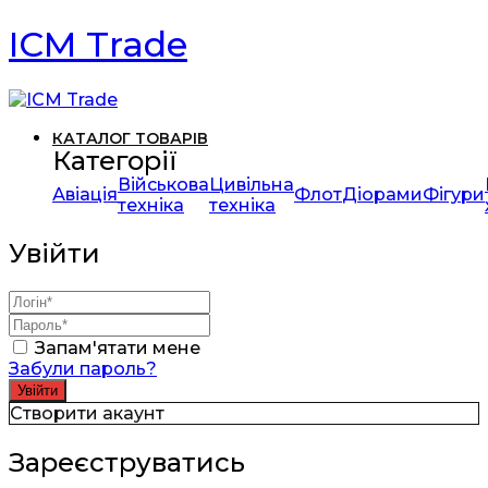
ICM Trade
КАТАЛОГ ТОВАРІВ
Категорії
Військова
Цивільна
Авіація
Флот
Діорами
Фігури
техніка
техніка
Увійти
Запам'ятати мене
Забули пароль?
Створити акаунт
Зареєструватись