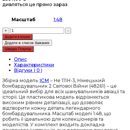
дивляться це прямо зараз
Масштаб
1:48
Збірна
+
-
модель
Додати в кошик
ICM
Додати в список бажаних
-
Швидка Покупка
He
111H-
Опис
3,
Характеристики
Німецький
Відгуки ( 0 )
бомбардувальник
2
Збірна модель
ICM
– He 111H-3, Німецький
Світової
бомбардувальник 2 Світової Війни (48261) – це
Війни
ідеальний вибір для всіх шанувальників авіації та
(48261)
історії. Ця пластикова модель відрізняється
кількість
високим рівнем деталізації, що дозволяє
відтворити кожну деталь легендарного
бомбардувальника. Масштаб моделі 1:48, що
робить її ідеальною для колекціонерів та
моделістів. У комплект входить докладна