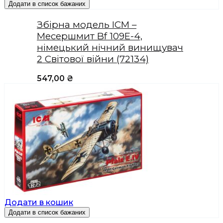
Додати в список бажаних
Збірна модель ICM –
Месершмит Bf 109E-4,
німецький нічний винищувач
2 Світової війни (72134)
547,00
₴
Додати в кошик
Додати в список бажаних