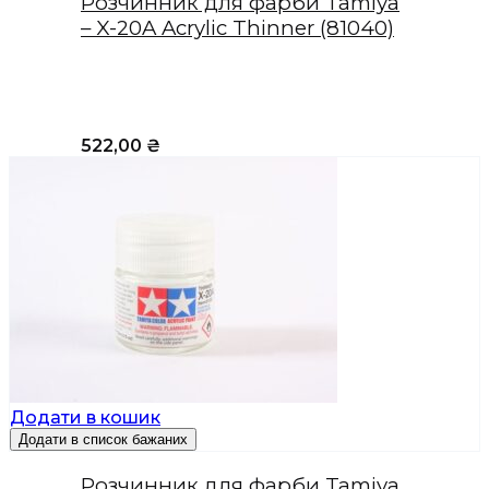
Розчинник для фарби Tamiya
– X-20A Acrylic Thinner (81040)
522,00
₴
Додати в кошик
Додати в список бажаних
Розчинник для фарби Tamiya