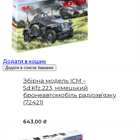
Додати в кошик
Додати в список бажаних
Збірна модель ICM –
Sd.Kfz.223, німецький
бронеавтомобіль радіозв’язку
(72421)
643,00
₴