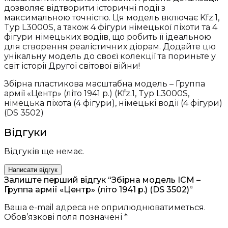
дозволяє відтворити історичні події з
максимальною точністю. Ця модель включає Kfz.1,
Typ L3000S, а також 4 фігури німецької піхоти та 4
фігури німецьких водіїв, що робить її ідеальною
для створення реалістичних діорам. Додайте цю
унікальну модель до своєї колекції та пориньте у
світ історії Другої світової війни!
Збірна пластикова масштабна модель – Группа
армії «Центр» (літо 1941 р.) (Kfz.1, Typ L3000S,
німецька піхота (4 фігури), німецькі водії (4 фігури)
(DS 3502)
Відгуки
Відгуків ще немає.
Написати відгук
Залиште перший відгук “Збірна модель ICM –
Группа армії «Центр» (літо 1941 р.) (DS 3502)”
Ваша e-mail адреса не оприлюднюватиметься.
Обов’язкові поля позначені
*