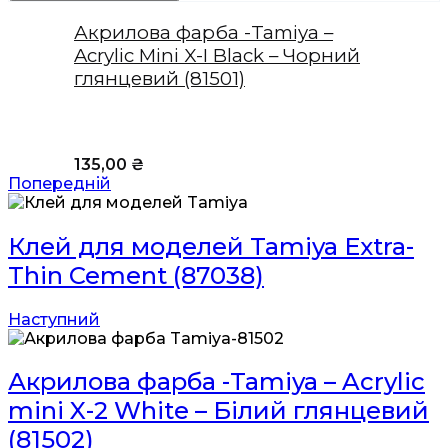
Акрилова фарба -Tamiya –
Acrylic Mini X-I Black – Чорний
глянцевий (81501)
135,00
₴
Попередній
Клей для моделей Tamiya Extra-
Thin Cement (87038)
Наступний
Акрилова фарба -Tamiya – Acrylic
mini X-2 White – Білий глянцевий
(81502)