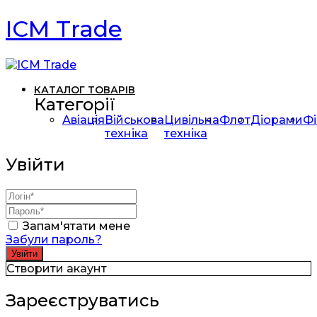
ICM Trade
КАТАЛОГ ТОВАРІВ
Категорії
Авіація
Військова
Цивільна
Флот
Діорами
Фі
техніка
техніка
Увійти
Запам'ятати мене
Забули пароль?
Створити акаунт
Зареєструватись