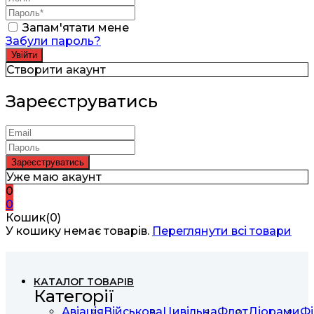
Запам'ятати мене
Забули пароль?
Створити акаунт
Зареєструватись
Уже маю акаунт
0
0
Кошик(0)
У кошику немає товарів.
Переглянути всі товари
КАТАЛОГ ТОВАРІВ
Категорії
Авіація
Військова
Цивільна
Флот
Діорами
Фі