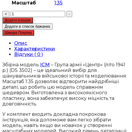
Масштаб
1:35
Збірна
+
-
модель
Додати в кошик
ICM
Додати в список бажаних
-
Швидка Покупка
Группа
армії
Опис
«Центр»
Характеристики
(літо
Відгуки ( 0 )
1941
р.)
Збірна модель
ICM
– Група армії «Центр» (літо 1941
(DS
р.) (DS 3502) – це ідеальний вибір для
3502)
шанувальників військової історії та моделювання.
кількість
Масштаб 1:35 дозволяє відтворити найдрібніші
деталі, що робить цю модель справжнім
шедевром. Виготовлена з високоякісного
пластику, вона забезпечує високу міцність та
довговічність.
У комплект входить докладна покрокова
інструкція, яка допоможе вам легко зібрати
модель, навіть якщо ви новачок у створенні
масштабних моделей. Високий рівень деталізації