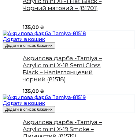
Acrylic mini XF-1 Flat Black –
Чорний матовий – (81701)
135,00
₴
Додати в кошик
Додати в список бажаних
Акрилова фарба -Tamiya –
Acrylic mini X-18 Semi Gloss
Black – Напівглянцевий
чорний (81518)
135,00
₴
Додати в кошик
Додати в список бажаних
Акрилова фарба -Tamiya –
Acrylic mini X-19 Smoke –
Димчастий (81519)