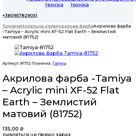
техніка
техніка
+380957829051
Головна
Модельна хімія
Акрилова фарба
Акрилова фарба
-Tamiya – Acrylic mini XF-52 Flat Earth – Землистий
матовий (81752)
Артикул:
81752
Позначка:
Tamiya
Акрилова фарба -Tamiya
– Acrylic mini XF-52 Flat
Earth – Землистий
матовий (81752)
135,00
₴
дивляться це прямо зараз