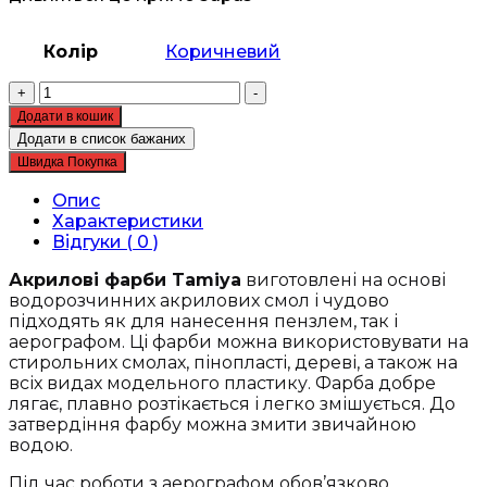
Колір
Коричневий
Акрилова
+
-
фарба
Додати в кошик
-
Додати в список бажаних
Tamiya
Швидка Покупка
-
Acrylic
Опис
mini
Характеристики
XF-
Відгуки ( 0 )
52
Flat
Акрилові фарби Tamiya
виготовлені на основі
Earth
водорозчинних акрилових смол і чудово
-
підходять як для нанесення пензлем, так і
Землистий
аерографом. Ці фарби можна використовувати на
матовий
стирольних смолах, пінопласті, дереві, а також на
(81752)
всіх видах модельного пластику. Фарба добре
кількість
лягає, плавно розтікається і легко змішується. До
затвердіння фарбу можна змити звичайною
водою.
Під час роботи з аерографом обов’язково