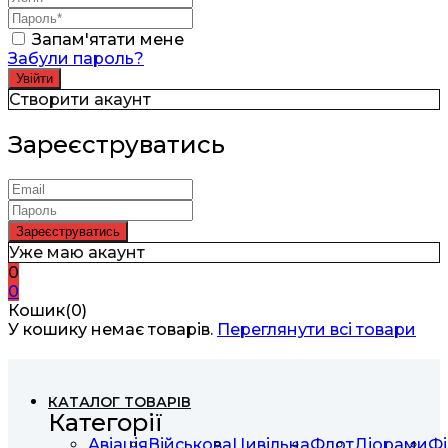
Запам'ятати мене
Забули пароль?
Створити акаунт
Зареєструватись
Уже маю акаунт
0
0
Кошик(0)
У кошику немає товарів.
Переглянути всі товари
КАТАЛОГ ТОВАРІВ
Категорії
Авіація
Військова
Цивільна
Флот
Діорами
Фі