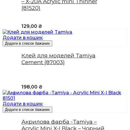
– X-20A Acrylic mini Thinner
(81520)
129,00
₴
Додати в кошик
Додати в список бажаних
Клей для моделей Tamiya
Cement (87003)
198,00
₴
Додати в кошик
Додати в список бажаних
Акрилова фарба -Tamiya –
Acrylic Mini X-I Black – Чорний