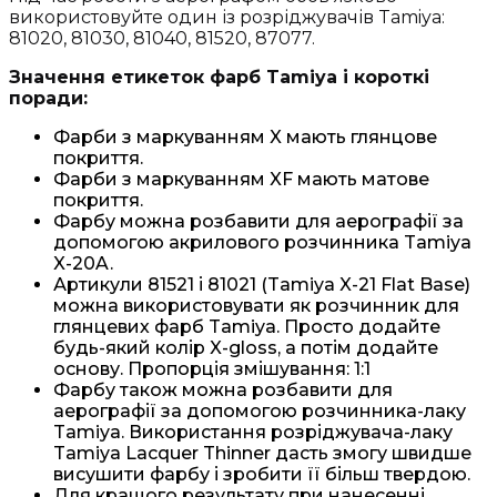
використовуйте один із розріджувачів Tamiya:
81020, 81030, 81040, 81520, 87077.
Значення етикеток фарб Tamiya і короткі
поради:
Фарби з маркуванням X мають глянцове
покриття.
Фарби з маркуванням XF мають матове
покриття.
Фарбу можна розбавити для аерографії за
допомогою акрилового розчинника Tamiya
X-20A.
Артикули 81521 і 81021 (Tamiya X-21 Flat Base)
можна використовувати як розчинник для
глянцевих фарб Tamiya. Просто додайте
будь-який колір X-gloss, а потім додайте
основу. Пропорція змішування: 1:1
Фарбу також можна розбавити для
аерографії за допомогою розчинника-лаку
Tamiya. Використання розріджувача-лаку
Tamiya Lacquer Thinner дасть змогу швидше
висушити фарбу і зробити її більш твердою.
Для кращого результату при нанесенні