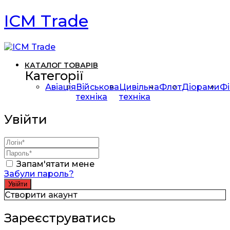
ICM Trade
КАТАЛОГ ТОВАРІВ
Категорії
Авіація
Військова
Цивільна
Флот
Діорами
Фі
техніка
техніка
Увійти
Запам'ятати мене
Забули пароль?
Створити акаунт
Зареєструватись