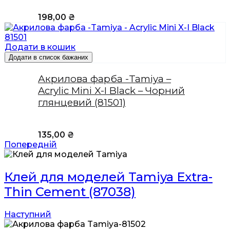
198,00
₴
Додати в кошик
Додати в список бажаних
Акрилова фарба -Tamiya –
Acrylic Mini X-I Black – Чорний
глянцевий (81501)
135,00
₴
Попередній
Клей для моделей Tamiya Extra-
Thin Cement (87038)
Наступний