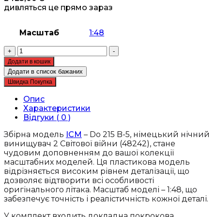
дивляться це прямо зараз
Масштаб
1:48
Збірна
+
-
модель
Додати в кошик
ICM
Додати в список бажаних
-
Швидка Покупка
Do
215
Опис
B-
Характеристики
5,
Відгуки ( 0 )
німецький
нічний
Збірна модель
ICM
– Do 215 B-5, німецький нічний
винищувач
винищувач 2 Світової війни (48242), стане
2
чудовим доповненням до вашої колекції
Світової
масштабних моделей. Ця пластикова модель
війни
відрізняється високим рівнем деталізації, що
(48242)
дозволяє відтворити всі особливості
кількість
оригінального літака. Масштаб моделі – 1:48, що
забезпечує точність і реалістичність кожної деталі.
У комплект входить докладна покрокова