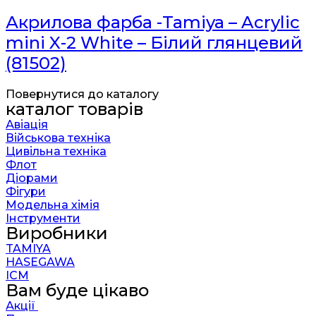
Акрилова фарба -Tamiya – Acrylic
mini X-2 White – Білий глянцевий
(81502)
Повернутися до каталогу
каталог товарів
Авіація
Військова техніка
Цивільна техніка
Флот
Діорами
Фігури
Модельна хімія
Інструменти
Виробники
TAMIYA
HASEGAWA
ICM
Вам буде цікаво
Акції