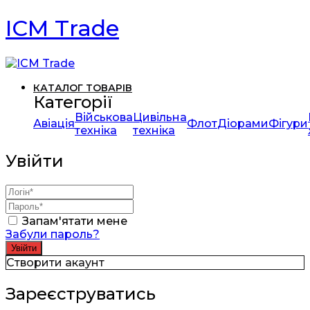
ICM Trade
КАТАЛОГ ТОВАРІВ
Категорії
Військова
Цивільна
Авіація
Флот
Діорами
Фігури
техніка
техніка
Увійти
Запам'ятати мене
Забули пароль?
Створити акаунт
Зареєструватись