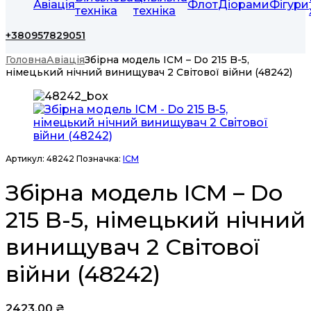
Авіація
Флот
Діорами
Фігури
техніка
техніка
+380957829051
Головна
Авіація
Збірна модель ICM – Do 215 B-5,
німецький нічний винищувач 2 Світової війни (48242)
Артикул:
48242
Позначка:
ICM
Збірна модель ICM – Do
215 B-5, німецький нічний
винищувач 2 Світової
війни (48242)
2423,00
₴