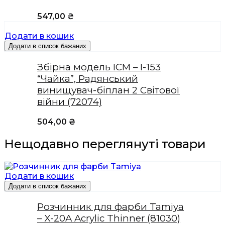
547,00
₴
Додати в кошик
Додати в список бажаних
Збірна модель ICM – I-153
“Чайка”, Радянський
винищувач-біплан 2 Світової
війни (72074)
504,00
₴
Нещодавно переглянуті товари
Додати в кошик
Додати в список бажаних
Розчинник для фарби Tamiya
– X-20A Acrylic Thinner (81030)