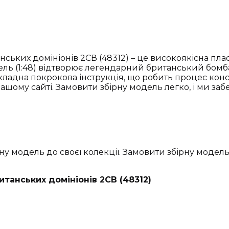
танських домініонів 2СВ (48312) – це високоякісна п
ль (1:48) відтворює легендарний британський бомбар
окладна покрокова інструкція, що робить процес ко
 нашому сайті. Замовити збірну модель легко, і ми з
у модель до своєї колекції. Замовити збірну модель B
ританських домініонів 2СВ (48312)