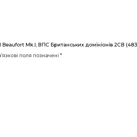
 Beaufort Mk.I, ВПС Британських домініонів 2СВ (483
’язкові поля позначені
*