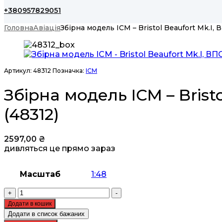
+380957829051
Головна
Авіація
Збірна модель ICM – Bristol Beaufort Mk.I,
Артикул:
48312
Позначка:
ICM
Збірна модель ICM – Brist
(48312)
2597,00
₴
дивляться це прямо зараз
Масштаб
1:48
Збірна
+
-
модель
Додати в кошик
ICM
Додати в список бажаних
-