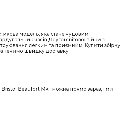
ластикова модель, яка стане чудовим
дувальник часів Другої світової війни з
нструювання легким та приємним. Купити збірну
абезпечимо швидку доставку.
ristol Beaufort Mk.I можна прямо зараз, і ми