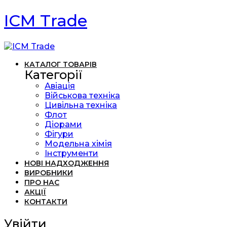
ICM Trade
КАТАЛОГ ТОВАРІВ
Категорії
Авіація
Військова техніка
Цивільна техніка
Флот
Діорами
Фігури
Модельна хімія
Інструменти
НОВІ НАДХОДЖЕННЯ
ВИРОБНИКИ
ПРО НАС
АКЦІЇ
КОНТАКТИ
Увійти