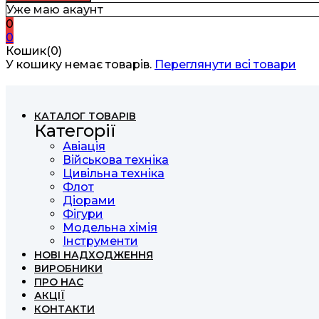
Уже маю акаунт
0
0
Кошик(0)
У кошику немає товарів.
Переглянути всі товари
КАТАЛОГ ТОВАРІВ
Категорії
Авіація
Військова техніка
Цивільна техніка
Флот
Діорами
Фігури
Модельна хімія
Інструменти
НОВІ НАДХОДЖЕННЯ
ВИРОБНИКИ
ПРО НАС
АКЦІЇ
КОНТАКТИ