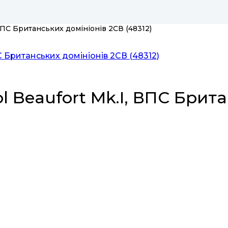
 ВПС Британських домініонів 2СВ (48312)
ol Beaufort Mk.I, ВПС Брит