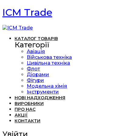
ICM Trade
КАТАЛОГ ТОВАРІВ
Категорії
Авіація
Військова техніка
Цивільна техніка
Флот
Діорами
Фігури
Модельна хімія
Інструменти
НОВІ НАДХОДЖЕННЯ
ВИРОБНИКИ
ПРО НАС
АКЦІЇ
КОНТАКТИ
Увійти