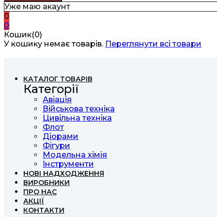
Уже маю акаунт
0
0
Кошик(0)
У кошику немає товарів.
Переглянути всі товари
КАТАЛОГ ТОВАРІВ
Категорії
Авіація
Військова техніка
Цивільна техніка
Флот
Діорами
Фігури
Модельна хімія
Інструменти
НОВІ НАДХОДЖЕННЯ
ВИРОБНИКИ
ПРО НАС
АКЦІЇ
КОНТАКТИ